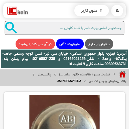
منوی کاربر
سفارش از خارج
سایرفروشندگان
در آی سی کالا بفروشید!
آدرس: تهران- بلوار جمهوری اسلامی- خیابان سی تیر- نبش کوچه رستمی جاهد-
پلاک67- واحد2 - تلفن:02165021256 و 02165021235، پیام رسان بله:
09309563731 ساعت کاری 9 لغایت 16
قطعات پسیو (مقاومت، خازن، سلف ...)
پتانسیومتر
پتانسیومترهای ولومی تک دور
JA1N056S252UA