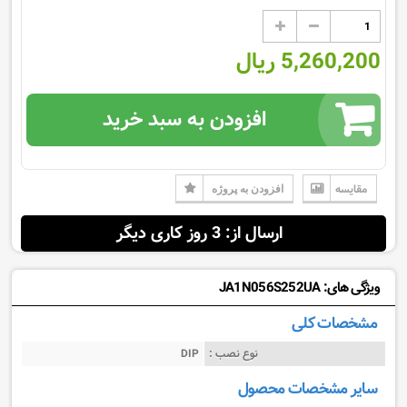
5,260,200 ریال
افزودن به سبد خرید
مقایسه
افزودن به پروژه
ارسال از: 3 روز کاری دیگر
ویژگی های: JA1N056S252UA
مشخصات کلی
نوع نصب :
DIP
سایر مشخصات محصول