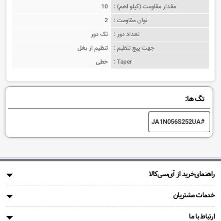
مقدار مقاومت (کیلو اهم) :
10
توان مقاومت :
2
تعداد دور :
تک دور
جهت پیچ تنظیم :
تنظیم از بغل
Taper :
خطی
تگ ها:
JA1N056S252UA
راهنمای‌خرید از آی‌سی‌کالا
خدمات مشتریان
ارتباط با ما