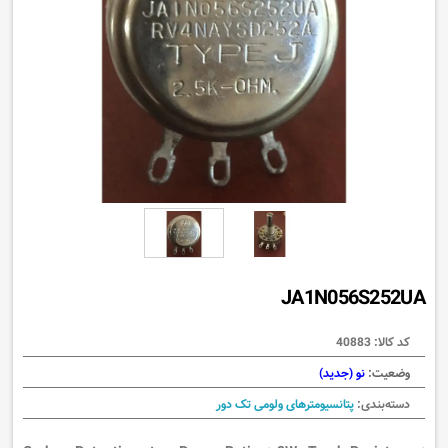
JA1N056S252UA
کد کالا:
40883
وضعیت:
نو (جدید)
دسته‌بندی:
پتانسیومترهای ولومی تک دور