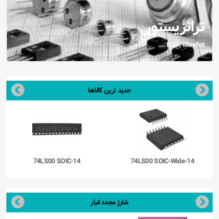
ترانزیستور
BJT, Mosfet ...
جدید ترین کالاها
OIC-14
74LS00 SOIC-Wide-14
SN74F00 SO
شارژ مجدد انبار