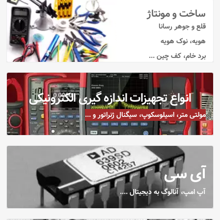
ساخت و مونتاژ
قلع و جوهر رسانا
هویه، نوک هویه
برد خام، کف چین ...
انواع تجهیزات اندازه گیری الکترونیکی
مولتی متر، اسیلوسکوپ، سیگنال ژنراتور و ...
آی سی
آپ امپ، آنالوگ به دیجیتال ....