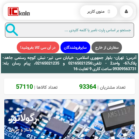
منوی کاربر
سفارش از خارج
سایرفروشندگان
در آی سی کالا بفروشید!
آدرس: تهران- بلوار جمهوری اسلامی- خیابان سی تیر- نبش کوچه رستمی جاهد-
پلاک67- واحد2 - تلفن:02165021256 و 02165021235، پیام رسان بله:
09309563731 ساعت کاری 9 لغایت 16
57110
93364
تعداد مشتریان |
تعداد کالاها |
رگولاتور
ولتاژ و جریان