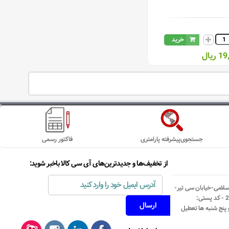
خرید
یال
جستجوی‌پیشرفته پارامتری
فاکتور رسمی
از تخفیف‌ها و جدیدترین‌های آی سی کالا باخبر شوید:
اسلامی-خیابان سی تیر-
نبش کوچه رستمی جاهد- پلاک67- واحد2 - کد پستی: