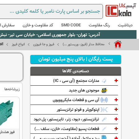
دیتاشیت
رنگ مقاومت
SMD CODE
کد مقاومت و خازن
سفارش از
آدرس: تهران- بلوار جمهوری اسلامی- خیابان سی تیر- نبش کوچه رستمی جاهد- پلاک67- واحد2 - تلفن:02165021256 و 5021235
محافظ مدار (فیوز، وریستور ...)
فیوز و جا فیوزی
انواع فیوز
آلا
پست رایگان | بالای پنج میلیون تومان
دسته‌بندی کالاها
مدارات مجتمع (آی سی ، IC)
زیرشاخه‌ها
موجودی های جدید
آی سی و قطعات مایکروویوی
اپتوکوپلر و فوتو ترانزیستور
ترانزیستور، دیود، زنر، تایریستور، پل دیود
قطعات پسیو (مقاومت، خازن، سلف ...)
فیوز هشدار NC
برد و ماژول آماده ( آردوینو، رسپبری و ...)