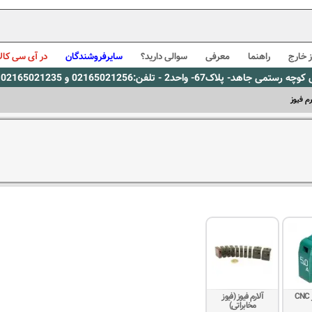
 خارج
راهنما
معرفی
سوالی دارید؟
سایرفروشندگان
در آی سی کالا
0216، پیام رسان بله: 09309563731 ساعت کاری 9 لغایت 16
رم فیوز
C
آلارم فیوز (فیوز
مخابراتی)