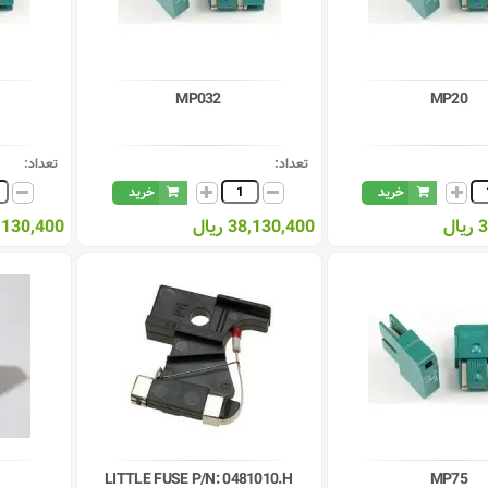
MP032
MP20
تعداد:
تعداد:
خرید
خرید
ل
38,130,400 ریال
38,130,400 ر
LITTLE FUSE P/N: 0481010.H
MP75