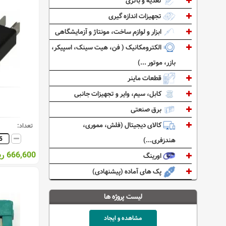
تغذیه و باتری
تجهیزات اندازه گیری
ابزار و لوازم ساخت، مونتاژ و آزمایشگاهی
الکترومکانیک ( فن، هیت سینک، اسپیکر،
بازر، موتور ...)
قطعات ماینر
کابل، سیم، وایر و تجهیزات جانبی
برق صنعتی
کالای دیجیتال (فلش، مموری،
تعداد:
هندزفری...)
666,600 ریال
اورینگ
پک های آماده (پیشنهادی)
لیست پروژه ها
مشاهده و ایجاد