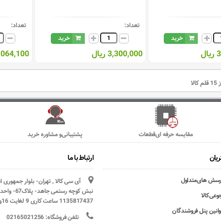
تعداد:
تعداد:
خرید
خرید
ل
3,300,000 ریال
19,064,100 ر
مقایسه حرفه ای‌قطعات
پشتیبانی‌و مشاوره خرید
یان
ارتباط با ما
رسش های‌متداول
آی سی کالا , تهران- بلوار جمهوری 
وعی‌کالا
1135817437 ساعت کاری 9 لغایت 16و پنج شنبه ها تعطیل
وانین پنل فروشندگان
تلفن فروشگاه: 02165021256