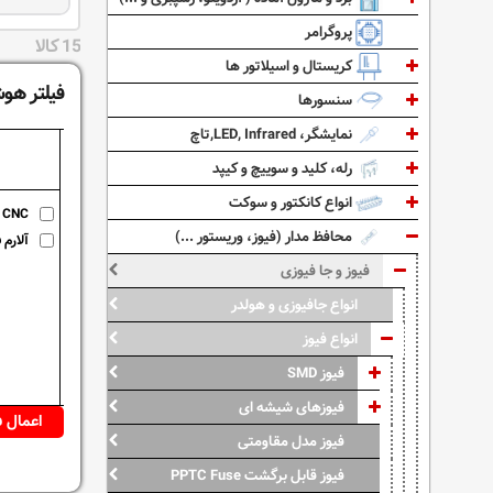
پروگرامر
15 کالا
کریستال و اسیلاتور ها
فیلتر هوش
سنسورها
نمایشگر، LED, Infrared,تاچ
رله، کلید و سوییچ و کیپد
انواع کانکتور و سوکت
فیوز هشدار CNC
محافظ مدار (فیوز، وریستور ...)
آلارم 
فیوز و جا فیوزی
انواع جافیوزی و هولدر
انواع فیوز
فیوز SMD
فیوزهای شیشه ای
فیوز مدل مقاومتی
فیوز قابل برگشت PPTC Fuse