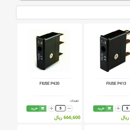
FIUSE P420
FIUSE P413
تعداد:
خرید
خرید
666,600 ریال