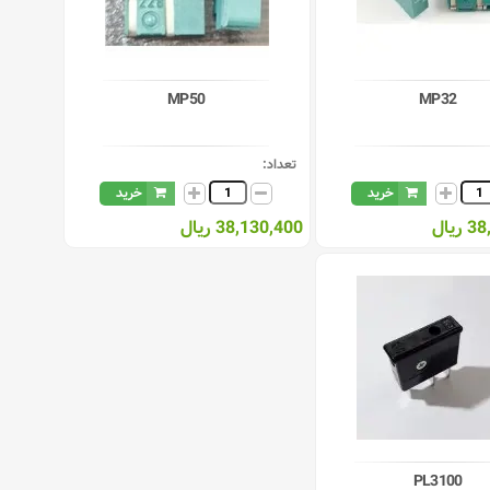
MP50
MP32
تعداد:
خرید
خرید
یال
38,130,400 ریال
PL3100