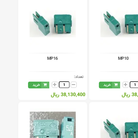
MP16
MP10
تعداد:
خرید
خرید
یال
38,130,400 ریال