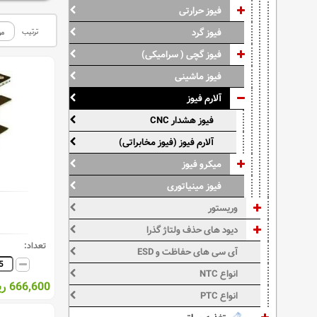
فیوز حرارتی
فیوز گرد
ترتیب
فیوز گچی ( سرامیکی)
فیوز ماشینی
آلارم فیوز
فیوز هشدار CNC
آلارم فیوز (فیوز مخابراتی)
میکرو فیوز
فیوز مینیاتوری
وریستور
دیود های حذف ولتاژ گذرا
تعداد:
آی سی های حفاظت و ESD
انواع NTC
666,600 ریال
انواع PTC