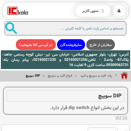
منوی کاربر
سفارش از خارج
سایرفروشندگان
در آی سی کالا بفروشید!
آدرس: تهران- بلوار جمهوری اسلامی- خیابان سی تیر- نبش کوچه رستمی جاهد-
پلاک67- واحد2 - تلفن:02165021256 و 02165021235، پیام رسان بله:
09309563731 ساعت کاری 9 لغایت 16
رله، کلید و سوییچ و کیپد
انواع کلید و سوییچ
DIP سوییچ
DIP سوییچ
در این بخش انواع dip switch قرار دارد.
26 کالا