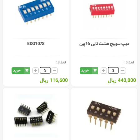
دیپ سوییچ هشت تایی 16پین
EDG107S
تعداد:
تعداد:
خرید
خرید
440,000 ریال
116,600 ریال