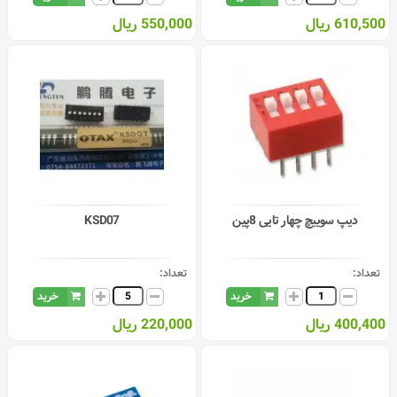
610,500 ریال
550,000 ریال
دیپ سوییچ چهار تایی 8پین
KSD07
تعداد:
تعداد:
خرید
خرید
400,400 ریال
220,000 ریال