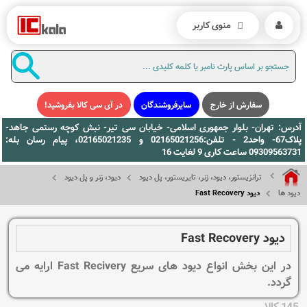
منوی کاربر
سفارش از خارج
سایرفروشندگان
در آی سی کالا بفروشید!
آدرس: تهران- بلوار جمهوری اسلامی- خیابان سی تیر- نبش کوچه رستمی جاهد-
پلاک67- واحد2 - تلفن:02165021256 و 02165021235، پیام رسان بله:
09309563731 ساعت کاری 9 لغایت 16
ترانزیستور، دیود، زنر، تایریستور، پل دیود
دیود، زنر و پل دیود
دیود ها
دیود Fast Recovery
دیود Fast Recovery
در این بخش انواع دیود های سریع Fast Recivery ارایه می
گردد.