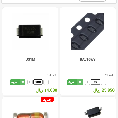
US1M
BAV16WS
تعداد:
تعداد:
خرید
خرید
25,850 ریال
14,080 ریال
جدید