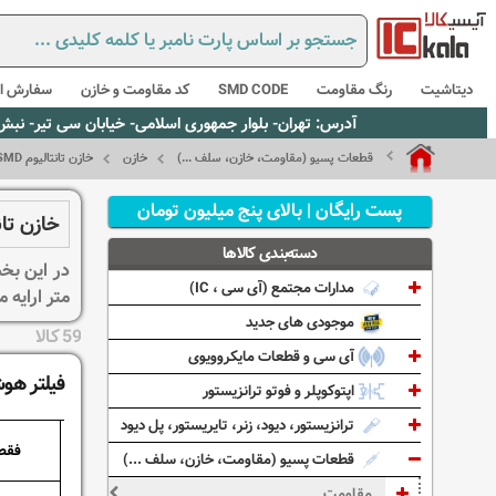
دیتاشیت
رنگ مقاومت
SMD CODE
کد مقاومت و خازن
سفارش از
آدرس: تهران- بلوار جمهوری اسلامی- خیابان سی تیر- نبش کوچه رستمی جاهد- پلاک67- واحد2 - تلفن:02165021256 و 5021235
قطعات پسیو (مقاومت، خازن، سلف ...)
خازن
خازن تانتالیوم SMD
پست رایگان | بالای پنج میلیون تومان
خازن تانتالیو
دسته‌بندی کالاها
مدارات مجتمع (آی سی ، IC)
متر ارایه 
موجودی های جدید
59 کالا
آی سی و قطعات مایکروویوی
فیلتر هو
اپتوکوپلر و فوتو ترانزیستور
ترانزیستور، دیود، زنر، تایریستور، پل دیود
فقط
قطعات پسیو (مقاومت، خازن، سلف ...)
مقاومت