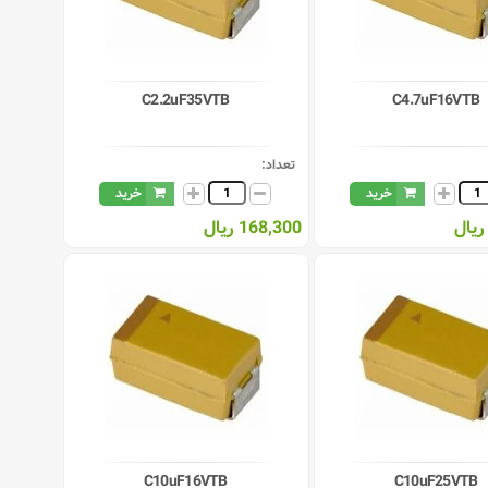
C2.2uF35VTB
C4.7uF16VTB
تعداد:
خرید
خرید
168,300 ریال
C10uF16VTB
C10uF25VTB