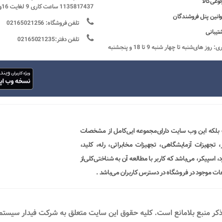
وعی‌کالا
1135817437 ساعت کاری 9 لغایت 16و پنج شنبه ها تعطیل
وانین پنل فروشندگان
تلفن فروشگاه: 02165021256
تیبانی
تلفن دفتر:02165021235
ساعات کاری: روز های‌شنبه تا چهار شنبه 9 تا 18 و پنجشنبه
 بلکه این وب سایت دارای‌مجموعه ایی‌کامل از مشخصات
ور، تجهیزات آزمایشگاهی، تجهیزات مخابراتی، رله، کلید،
 اسپیکر، می‌باشد که کاربر با مطالعه آن به شناختی‌کلی‌از
ات موجود در فروشگاه در دسترس کاربران می‌باشد .
ذکر منبع بلامانع است. کليه حقوق اين سايت متعلق به شرکت فیدار سیستم پو