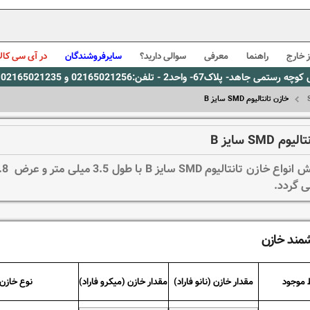
 خارج
راهنما
معرفی
سوالی دارید؟
سایرفروشندگان
در آی سی کالا
0216، پیام رسان بله: 09309563731 ساعت کاری 9 لغایت 16
خازن تانتالیوم SMD سایز B
م SMD سایز B
می گردد.
شمند خازن
 موجود
مقدار خازن (نانو فاراد)
مقدار خازن (میکرو فاراد)
نوع خازن