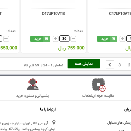
T
C47UF10VTB
C47UF10VT
تعداد:
تعداد:
خرید
خرید
759,000 ریال
550,000 ریال
نمایش همه
3
2
نمایش 1 - 24 از 59 قلم کالا
مقایسه حرفه ای‌قطعات
پشتیبانی‌و مشاوره خرید
یان
ارتباط با ما
رسش های‌متداول
آی سی کالا , تهران- بلوار جمهوری 