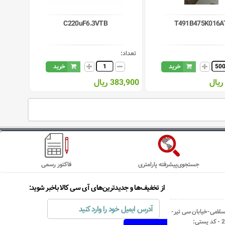
C220uF6.3VTB
T491B475K016A
تعداد:
خرید
خرید
383,900 ریال
جستجوی‌پیشرفته پارامتری
فاکتور رسمی
از تخفیف‌ها و جدیدترین‌های آی سی کالا باخبر شوید:
اسلامی-خیابان سی تیر-
نبش کوچه رستمی جاهد- پلاک67- واحد2 - کد پستی: