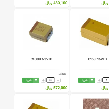
430,100 ریال
C100UF6.3VTB
C15uF16VTB
تعداد:
خرید
خرید
572,000 ریال