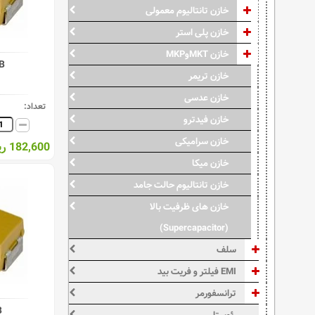
خازن تانتالیوم معمولی
خازن پلی استر
خازن MKTوMKP
B
خازن تریمر
خازن عدسی
تعداد:
خازن فیدترو
خازن سرامیکی
182,600 ریال
خازن میکا
خازن تانتالیوم حالت جامد
خازن های ظرفیت بالا
(Supercapacitor)
سلف
EMI فیلتر و فریت بید
ترانسفورمر
B