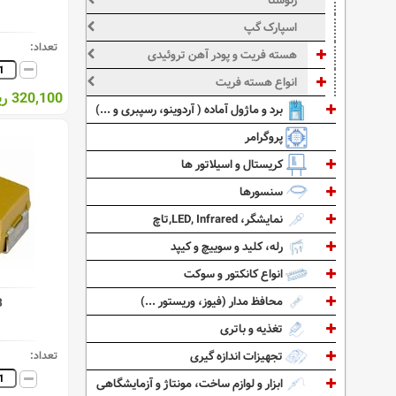
رئوستا
اسپارک گپ
تعداد:
هسته فریت و پودر آهن تروئیدی
انواع هسته فریت
320,100 ریال
برد و ماژول آماده ( آردوینو، رسپبری و ...)
پروگرامر
کریستال و اسیلاتور ها
سنسورها
نمایشگر، LED, Infrared,تاچ
رله، کلید و سوییچ و کیپد
انواع کانکتور و سوکت
محافظ مدار (فیوز، وریستور ...)
B
تغذیه و باتری
تعداد:
تجهیزات اندازه گیری
ابزار و لوازم ساخت، مونتاژ و آزمایشگاهی