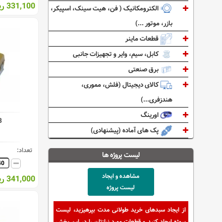
331,100 ریال
الکترومکانیک ( فن، هیت سینک، اسپیکر،
بازر، موتور ...)
قطعات ماینر
کابل، سیم، وایر و تجهیزات جانبی
برق صنعتی
کالای دیجیتال (فلش، مموری،
هندزفری...)
اورینگ
B
پک های آماده (پیشنهادی)
تعداد:
لیست پروژه ها
مشاهده و ایجاد
341,000 ریال
لیست پروژه
از ایجاد سبدهای خرید طولانی مدت بپرهیزید، لیست
پروژه ایجاد کنید و قطعات مورد نیازتان را در این بخش