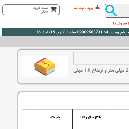
سبد خرید
ورود / ثبت نام
(خالی)
 بفروشید!
در این بخش انواع خازن تانتالیوم SMD سایز B با طول 3.5 میلی متر و عرض 2.8 میلی متر و ارتفاع 1.9 میلی
ولتاژ خازن DC
پلاریته
Package