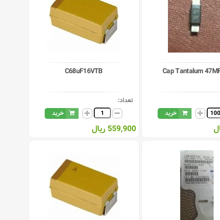
C68uF16VTB
Cap Tantalum 47M
تعداد:
خرید
خرید
559,900 ریال