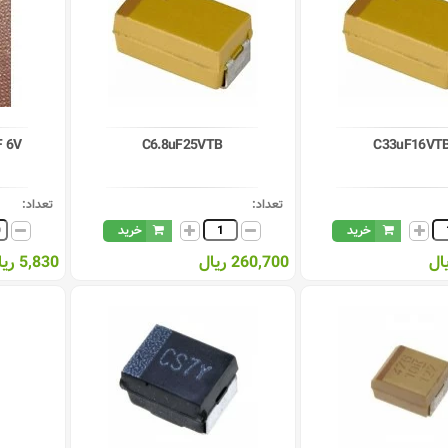
F 6V
C6.8uF25VTB
C33uF16VT
تعداد:
تعداد:
خرید
خرید
260,700 ریال
5,830 ریال