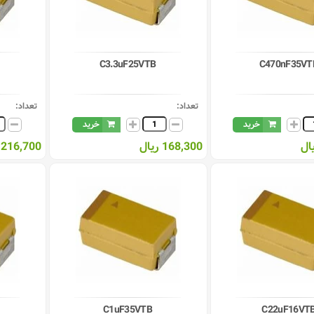
C3.3uF25VTB
C470nF35VT
تعداد:
تعداد:
خرید
خرید
168,300 ریال
216,700 ریال
C1uF35VTB
C22uF16VT