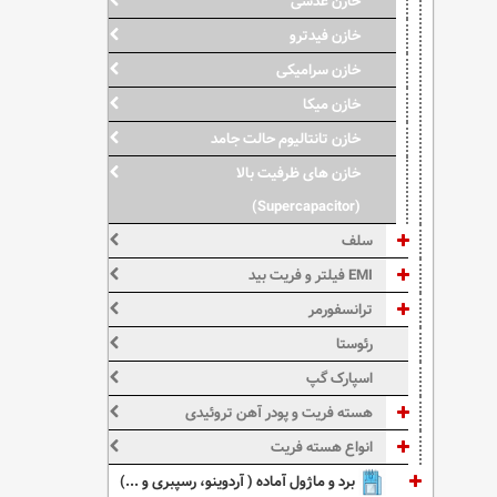
خازن عدسی
خازن فیدترو
خازن سرامیکی
خازن میکا
خازن تانتالیوم حالت جامد
خازن های ظرفیت بالا
(Supercapacitor)
سلف
EMI فیلتر و فریت بید
ترانسفورمر
رئوستا
اسپارک گپ
هسته فریت و پودر آهن تروئیدی
انواع هسته فریت
برد و ماژول آماده ( آردوینو، رسپبری و ...)