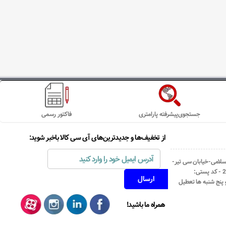
جستجوی‌پیشرفته پارامتری
فاکتور رسمی
از تخفیف‌ها و جدیدترین‌های آی سی کالا باخبر شوید:
اسلامی-خیابان سی تیر-
نبش کوچه رستمی جاهد- پلاک67- واحد2 - کد پستی:
همراه ما باشید!