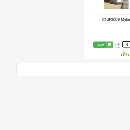
C1UF200V Myla
خرید