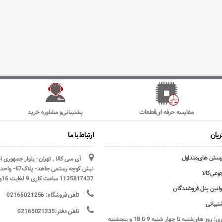
مقایسه حرفه ای‌قطعات
پشتیبانی‌و مشاوره خرید
یان
ارتباط با ما
رسش های‌متداول
آی سی کالا , تهران- بلوار جمهوری 
وعی‌کالا
1135817437 ساعت کاری 9 لغایت 16و پنج شنبه ها تعطیل
وانین پنل فروشندگان
تلفن فروشگاه: 02165021256
تیبانی
تلفن دفتر:02165021235
ساعات کاری: روز های‌شنبه تا چهار شنبه 9 تا 18 و پنجشنبه