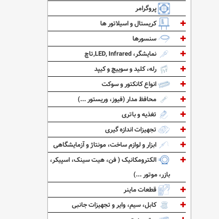
پروگرامر
کریستال و اسیلاتور ها
سنسورها
نمایشگر، LED, Infrared,تاچ
رله، کلید و سوییچ و کیپد
انواع کانکتور و سوکت
محافظ مدار (فیوز، وریستور ...)
تغذیه و باتری
تجهیزات اندازه گیری
ابزار و لوازم ساخت، مونتاژ و آزمایشگاهی
الکترومکانیک ( فن، هیت سینک، اسپیکر،
بازر، موتور ...)
قطعات ماینر
کابل، سیم، وایر و تجهیزات جانبی