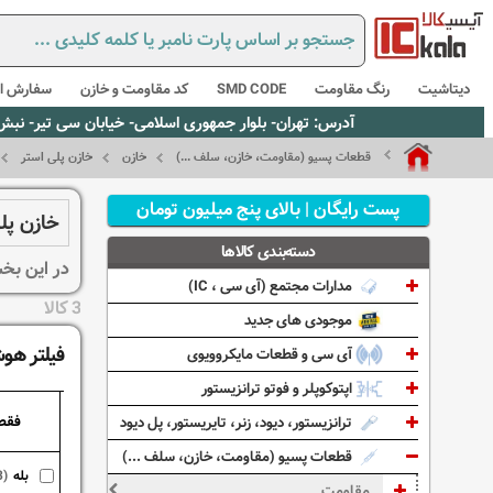
دیتاشیت
رنگ مقاومت
SMD CODE
کد مقاومت و خازن
سفارش از
آدرس: تهران- بلوار جمهوری اسلامی- خیابان سی تیر- نبش کوچه رستمی جاهد- پلاک67- واحد2 - تلفن:02165021256 و 5021235
قطعات پسیو (مقاومت، خازن، سلف ...)
خازن
خازن پلی استر
پست رایگان | بالای پنج میلیون تومان
خازن پلی اس
دسته‌بندی کالاها
در این بخش انواع
مدارات مجتمع (آی سی ، IC)
3 کالا
موجودی های جدید
فیلتر هو
آی سی و قطعات مایکروویوی
اپتوکوپلر و فوتو ترانزیستور
فقط
ترانزیستور، دیود، زنر، تایریستور، پل دیود
قطعات پسیو (مقاومت، خازن، سلف ...)
بله
3)
مقاومت