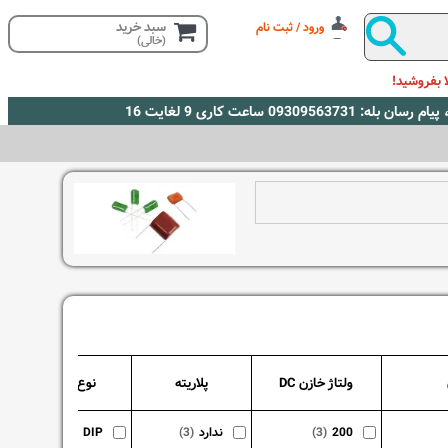
سبد خرید
ورود / ثبت نام
(خالی)
 بفروشید!
ولتاژ خازن DC
پلاریته
نوع نصب
200
(3)
ندارد
(3)
DIP
(3)