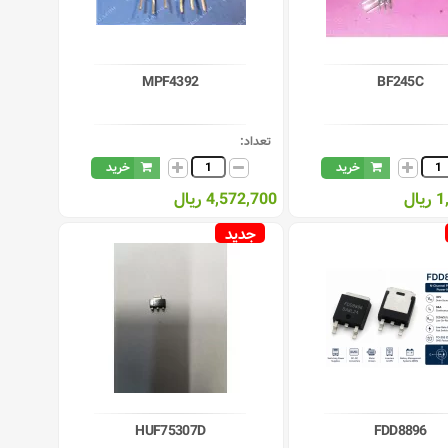
MPF4392
BF245C
تعداد:
خرید
خرید
ال
4,572,700 ریال
جدید
HUF75307D
FDD8896