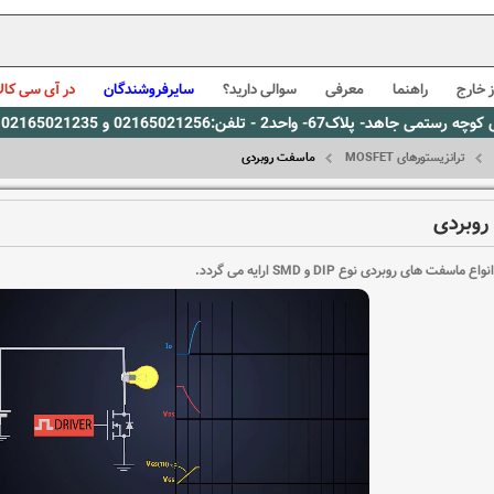
 خارج
راهنما
معرفی
سوالی دارید؟
سایرفروشندگان
در آی سی کالا
0216، پیام رسان بله: 09309563731 ساعت کاری 9 لغایت 16
ترانزیستورهای MOSFET
ماسفت روبردی
روبردی
سفت های روبردی نوع DIP و SMD ارایه می گردد.