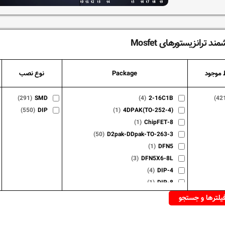
ند ترانزیستورهای Mosfet
 موجود
Package
نوع نصب
(291)
SMD
(4)
2-16C1B
(42
(550)
DIP
(1)
4DPAK(TO-252-4)
(1)
ChipFET-8
(50)
D2pak-DDpak-TO-263-3
(1)
DFN5
(3)
DFN5X6-8L
(4)
DIP-4
(1)
DIP-8
(6)
DIRECTFET
(51)
DPAK(TO-252)(SOT-428)
(2)
HD-1