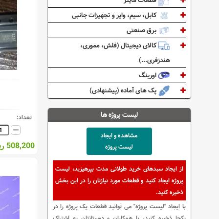
قطعات ماینر
کابل، سیم، وایر و تجهیزات جانبی
برق صنعتی
کالای دیجیتال (فلش، مموری،
هندزفری...)
اورینگ
پک های آماده (پیشنهادی)
لیست پروژه ها
تعداد:
مشاهده و ایجاد
508,200 ریال
لیست پروژه
از ایجاد سبدهای خرید طولانی مدت بپرهیزید، لیست
پروژه ایجاد کنید و قطعات مورد نیازتان را در این بخش
ذخیره کنید.
با ایجاد "لیست پروژه" می توانید قطعات یک پروژه را در
یکجا ذخیره کنید، با همکاران و دوستانتان به اشتراک