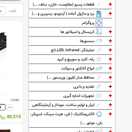
قطعات پسیو (مقاومت، خازن، سلف ...)
ترتیب
برد و ماژول آماده ( آردوینو، رسپبری و ...)
پروگرامر
کریستال و اسیلاتور ها
سنسورها
نمایشگر، LED, Infrared,تاچ
رله، کلید و سوییچ و کیپد
انواع کانکتور و سوکت
محافظ مدار (فیوز، وریستور ...)
تغذیه و باتری
تجهیزات اندازه گیری
تعداد:
ابزار و لوازم ساخت، مونتاژ و آزمایشگاهی
الکترومکانیک ( فن، هیت سینک، اسپیکر،
48,510 ریال
بازر، موتور ...)