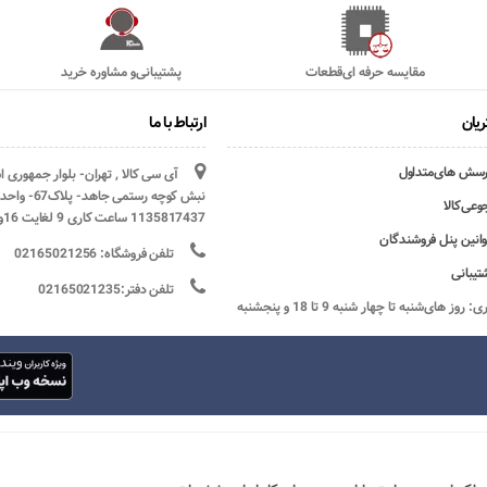
(2)
TO-99
(1)
TO22AB
(5)
TO3P
مقایسه حرفه ای‌قطعات
پشتیبانی‌و مشاوره خرید
(1)
TO3PI
(3)
TO3PN
یان
ارتباط با ما
(3)
TSOP-6
(2)
TSSOP-8(HTSSOP-8)
رسش های‌متداول
آی سی کالا , تهران- بلوار جمهوری 
(1)
UPAK
وعی‌کالا
1135817437 ساعت کاری 9 لغایت 16و پنج شنبه ها تعطیل
وانین پنل فروشندگان
تلفن فروشگاه: 02165021256
تیبانی
تلفن دفتر:02165021235
ساعات کاری: روز های‌شنبه تا چهار شنبه 9 تا 18 و پنجشنبه