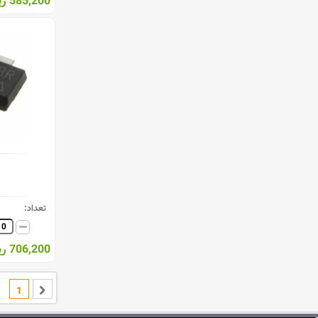
585,200 ریال
تعداد:
706,200 ریال
1