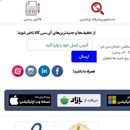
جستجوی‌پیشرفته پارامتری
فاکتور رسمی
از تخفیف‌ها و جدیدترین‌های آی سی کالا باخبر شوید:
اسلامی-خیابان سی تیر-
نبش کوچه رستمی جاهد- پلاک67- واحد2 - کد پستی:
همراه ما باشید!