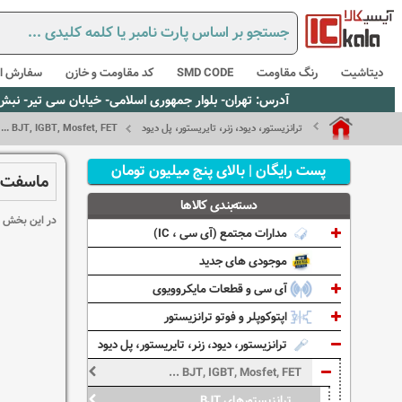
دیتاشیت
رنگ مقاومت
SMD CODE
کد مقاومت و خازن
سفارش از
آدرس: تهران- بلوار جمهوری اسلامی- خیابان سی تیر- نبش کوچه رستمی جاهد- پلاک67- واحد2 - تلفن:02165021256 و 5021235
ترانزیستور، دیود، زنر، تایریستور، پل دیود
BJT, IGBT, Mosfet, FET ...
پست رایگان | بالای پنج میلیون تومان
ماسفت 
دسته‌بندی کالاها
در این بخش انواع ما
مدارات مجتمع (آی سی ، IC)
موجودی های جدید
آی سی و قطعات مایکروویوی
اپتوکوپلر و فوتو ترانزیستور
ترانزیستور، دیود، زنر، تایریستور، پل دیود
BJT, IGBT, Mosfet, FET ...
ترانزیستورهای BJT