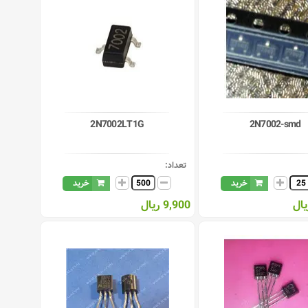
2N7002LT1G
2N7002-smd
تعداد:
خرید
خرید
9,900 ریال