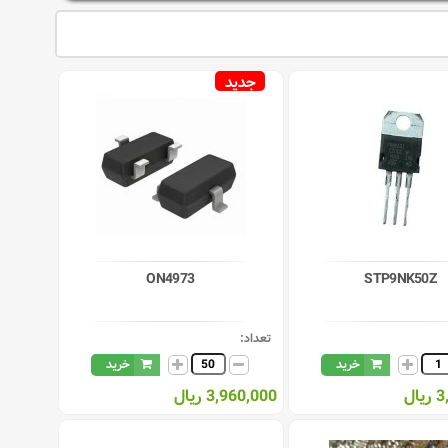
جدید
ON4973
STP9NK50Z
تعداد:
خرید
خرید
ال
3,960,000 ریال