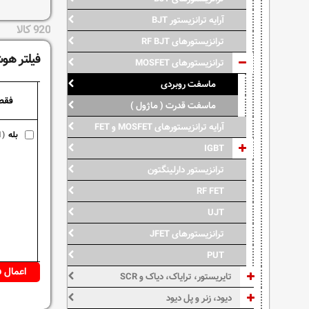
آرایه ترانزیستور BJT
920 کالا
ترانزیستورهای RF BJT
فیلتر هوشم
ترانزیستورهای MOSFET
ماسفت روبردی
فقط
ماسفت قدرت ( ماژول )
آرایه ترانزیستورهای MOSFET و FET
بله
1)
IGBT
ترانزیستور دارلینگتون
RF FET
UJT
ترانزیستورهای JFET
PUT
تایریستور، ترایاک، دیاک و SCR
دیود، زنر و پل دیود