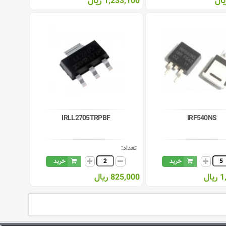
1,233,100 ریال
IRLL2705TRPBF
IRF540NS
تعداد:
خرید
خرید
ال
825,000 ریال