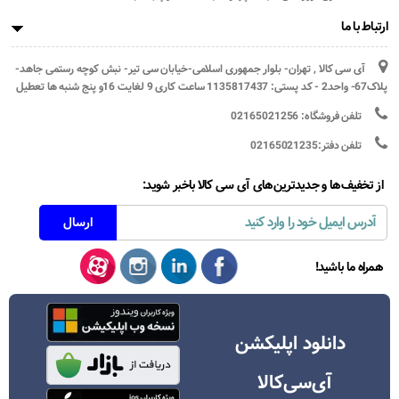
ارتباط با ما
آی سی کالا , تهران- بلوار جمهوری اسلامی-خیابان سی تیر- نبش کوچه رستمی جاهد-
پلاک67- واحد2 - کد پستی: 1135817437 ساعت کاری 9 لغایت 16و پنج شنبه ها تعطیل
تلفن فروشگاه: 02165021256
تلفن دفتر:02165021235
از تخفیف‌ها و جدیدترین‌های آی سی کالا باخبر شوید:
همراه ما باشید!
دانلود اپلیکشن
آی‌سی‌کالا