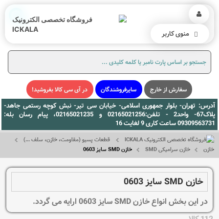
منوی کاربر
سفارش از خارج
سایرفروشندگان
در آی سی کالا بفروشید!
آدرس: تهران- بلوار جمهوری اسلامی- خیابان سی تیر- نبش کوچه رستمی جاهد-
پلاک67- واحد2 - تلفن:02165021256 و 02165021235، پیام رسان بله:
09309563731 ساعت کاری 9 لغایت 16
قطعات پسیو (مقاومت، خازن، سلف ...)
خازن
خازن سرامیکی SMD
خازن SMD سایز 0603
خازن SMD سایز 0603
در این بخش انواع خازن SMD سایز 0603 ارایه می گردد.