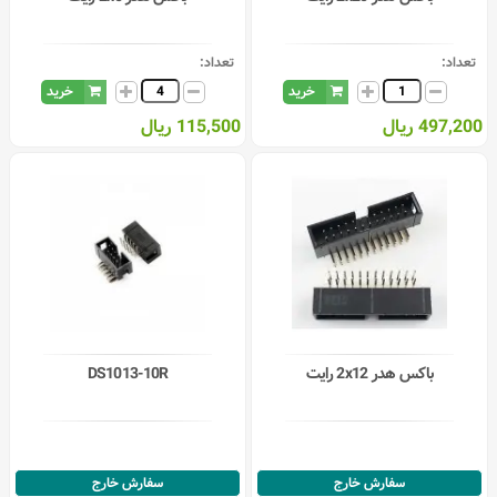
تعداد:
تعداد:
خرید
خرید
497,200 ریال
115,500 ریال
باکس هدر 2x12 رایت
DS1013-10R
سفارش خارج
سفارش خارج