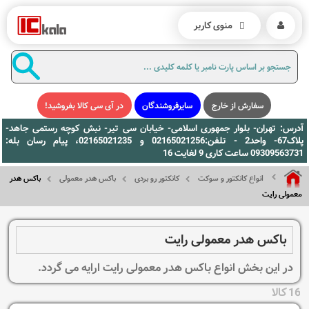
منوی کاربر
سفارش از خارج
سایرفروشندگان
در آی سی کالا بفروشید!
آدرس: تهران- بلوار جمهوری اسلامی- خیابان سی تیر- نبش کوچه رستمی جاهد-
پلاک67- واحد2 - تلفن:02165021256 و 02165021235، پیام رسان بله:
09309563731 ساعت کاری 9 لغایت 16
انواع کانکتور و سوکت
کانکتور رو بردی
باکس هدر معمولی
باکس هدر
معمولی رایت
باکس هدر معمولی رایت
در این بخش انواع باکس هدر معمولی رایت ارایه می گردد.
16 کالا