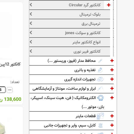
کانکتور گرد Circular
بلوک ترمینال
ترمینال برق
کانکتور و سوکت jones
انواع کانکتور ماینر
کانکتور فیبر نوری
محافظ مدار (فیوز، وریستور ...)
کانکتور 12پین(نری) XH رایت ( دزدگیری )
تغذیه و باتری
تجهیزات اندازه گیری
تعداد:
ابزار و لوازم ساخت، مونتاژ و آزمایشگاهی
الکترومکانیک ( فن، هیت سینک، اسپیکر،
138,600 ریال
بازر، موتور ...)
قطعات ماینر
کابل، سیم، وایر و تجهیزات جانبی