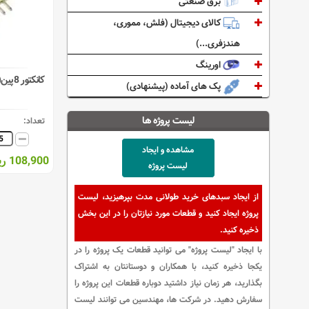
برق صنعتی
کالای دیجیتال (فلش، مموری،
هندزفری...)
اورینگ
کانکتور 8پین(نری) XH رایت ( دزدگیری )
پک های آماده (پیشنهادی)
لیست پروژه ها
تعداد:
مشاهده و ایجاد
108,900 ریال
لیست پروژه
از ایجاد سبدهای خرید طولانی مدت بپرهیزید، لیست
پروژه ایجاد کنید و قطعات مورد نیازتان را در این بخش
ذخیره کنید.
با ایجاد "لیست پروژه" می توانید قطعات یک پروژه را در
یکجا ذخیره کنید، با همکاران و دوستانتان به اشتراک
بگذارید، هر زمان نیاز داشتید دوباره قطعات این پروژه را
سفارش دهید. در شرکت ها، مهندسین می توانند لیست