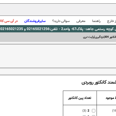
 خارج
راهنما
معرفی
سوالی دارید؟
سایرفروشندگان
در آی سی کالا
0216، پیام رسان بله: 09309563731 ساعت کاری 9 لغایت 16
تور XH(دزدگیری)رایت-نری
مند کانکتور روبردی
 موجود
تعداد پین کانکتور
(3)
2
(1