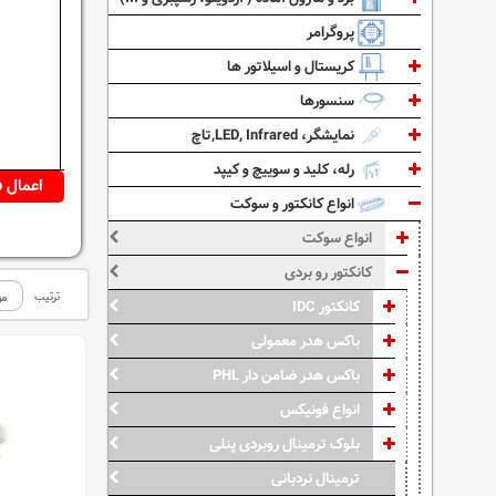
پروگرامر
کریستال و اسیلاتور ها
سنسورها
نمایشگر، LED, Infrared,تاچ
رله، کلید و سوییچ و کیپد
انواع کانکتور و سوکت
انواع سوکت
کانکتور رو بردی
ترتیب
کانکتور IDC
باکس هدر معمولی
باکس هدر ضامن دار PHL
انواع فونیکس
بلوک ترمینال روبردی پنلی
ترمینال نردبانی