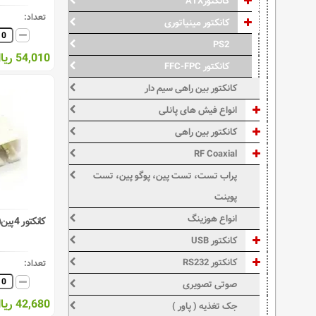
کانکتورATX
تعداد:
کانکتور مینیاتوری
PS2
54,010 ریال
کانکتور FFC-FPC
کانکتور بین راهی سیم دار
انواع فیش های پانلی
کانکتور بین راهی
RF Coaxial
پراب تست، تست پین، پوگو پین، تست
پوینت
انواع هوزینگ
کانکتور 4پین(نری) XH رایت ( دزدگیری )
کانکتور USB
کانکتور RS232
تعداد:
صوتی تصویری
42,680 ریال
جک تغذیه ( پاور )