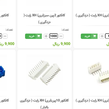
کانکتور 2پین سبز(نری) XH رایت (
دزدگیری )
تعداد:
تعداد:
خرید
خرید
9,900 ریال
9,900 ریال
کانکتور 10پین(نری) XH رایت ( دزدگیری
بالدار )