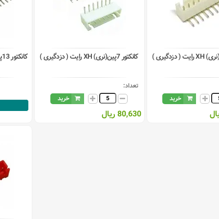
کانکتور 7پین(نری) XH رایت ( دزدگیری )
کانکتور 13پین(نری) XH رایت ( دزدگیری )
تعداد:
خرید
خرید
80,630 ریال