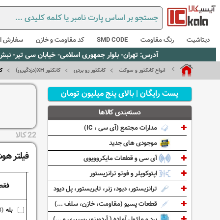
دیتاشیت
رنگ مقاومت
SMD CODE
کد مقاومت و خازن
سفارش از
آدرس: تهران- بلوار جمهوری اسلامی- خیابان سی تیر- نبش کوچه رستمی جاهد- پلاک67- واحد2 - تلفن:02165021256 و 5021235
انواع کانکتور و سوکت
کانکتور رو بردی
کانکتور XH(دزدگیری)
کانک
پست رایگان | بالای پنج میلیون تومان
دسته‌بندی کالاها
مدارات مجتمع (آی سی ، IC)
22 کالا
موجودی های جدید
فیلتر هوش
آی سی و قطعات مایکروویوی
اپتوکوپلر و فوتو ترانزیستور
فقط
ترانزیستور، دیود، زنر، تایریستور، پل دیود
قطعات پسیو (مقاومت، خازن، سلف ...)
بله
8)
برد و ماژول آماده ( آردوینو، رسپبری و ...)