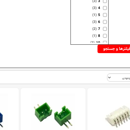
(3)
3
(3)
4
(1)
5
(3)
6
(2)
7
(1)
8
(3)
10
(1)
12
(2)
13