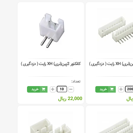
کانکتور 2پین(نری) XH رایت ( دزدگیری )
تعداد:
خرید
خرید
22,000 ریال