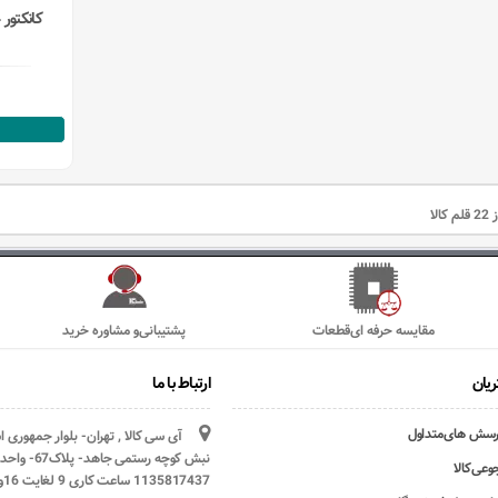
مقایسه حرفه ای‌قطعات
پشتیبانی‌و مشاوره خرید
یان
ارتباط با ما
رسش های‌متداول
آی سی کالا , تهران- بلوار جمهوری 
وعی‌کالا
1135817437 ساعت کاری 9 لغایت 16و پنج شنبه ها تعطیل