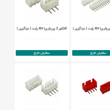
کانکتور 3 پین(نری) XH رایت ( دزدگیری )
سفارش خارج
سفارش خارج