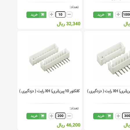
تعداد:
خرید
خرید
32,340 ریال
کانکتور 10پین(نری) XH رایت ( دزدگیری )
تعداد:
خرید
خرید
46,200 ریال