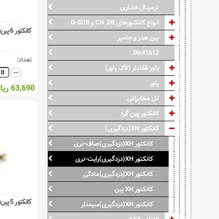
ترمینال فشاری
انواع کانکتورهای CN ,DB و D-SUB
کانکتور 6پین(نری) XH رایت ( دزدگیری )
پین هدر و جامپر
Din41612
تعداد:
پاور قفلدار (لاک پاور)
پاور
63,690 ریال
تل مخابراتی
کانکتور پین گرد
کانکتور XH(دزدگیری)
کانکتور XH(دزدگیری)صاف-نری
کانکتور XH(دزدگیری)رایت-نری
کانکتور XH(دزدگیری)مادگی
کانکتور XH پین
کانکتور 5پین(نری) XH رایت ( دزدگیری )
کانکتور XH(دزدگیری)سیمدار