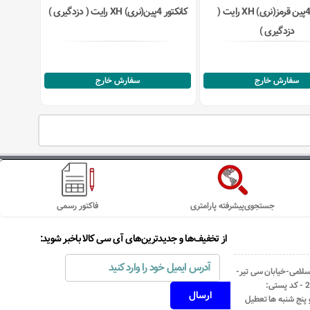
کانکتور 4پین قرمز(نری) XH رایت (
کانکتور 4پین(نری) XH رایت ( دزدگیری )
دزدگیری )
سفارش خارج
سفارش خارج
جستجوی‌پیشرفته پارامتری
فاکتور رسمی
از تخفیف‌ها و جدیدترین‌های آی سی کالا باخبر شوید:
اسلامی-خیابان سی تیر-
نبش کوچه رستمی جاهد- پلاک67- واحد2 - کد پستی: