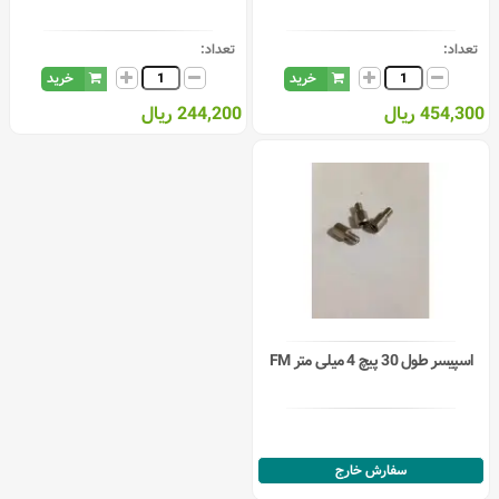
تعداد:
تعداد:
خرید
خرید
454,300 ریال
244,200 ریال
اسپیسر طول 30 پیچ 4 میلی متر FM
سفارش خارج