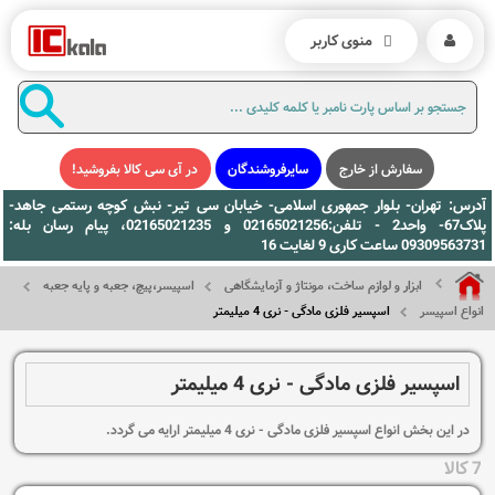
منوی کاربر
سفارش از خارج
سایرفروشندگان
در آی سی کالا بفروشید!
آدرس: تهران- بلوار جمهوری اسلامی- خیابان سی تیر- نبش کوچه رستمی جاهد-
پلاک67- واحد2 - تلفن:02165021256 و 02165021235، پیام رسان بله:
09309563731 ساعت کاری 9 لغایت 16
ابزار و لوازم ساخت، مونتاژ و آزمایشگاهی
اسپیسر،پیچ، جعبه و پایه جعبه
انواع اسپیسر
اسپسیر فلزی مادگی - نری 4 میلیمتر
اسپسیر فلزی مادگی - نری 4 میلیمتر
در این بخش انواع اسپسیر فلزی مادگی - نری 4 میلیمتر ارایه می گردد.
7 کالا