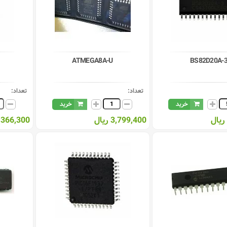
(1)
UQFN-48
(1)
VFQFN-64
(2)
VQFN-32
(1)
VQFP-64
ATMEGA8A-U
BS82D20A-
تعداد:
تعداد:
خرید
خرید
3,799,400 ریال
366,300 ریال