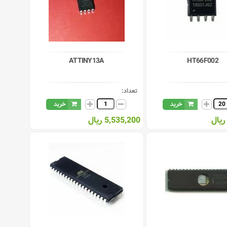
ATTINY13A
HT66F002
تعداد:
خرید
خرید
5,535,200 ریال