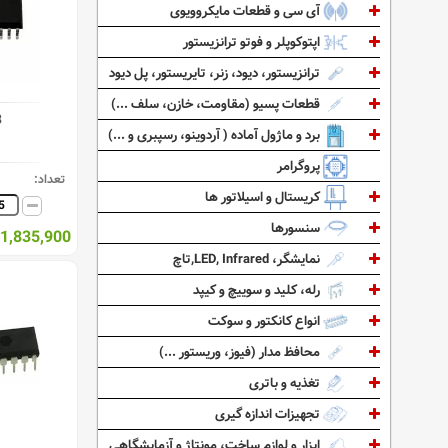
آی سی و قطعات مایکروویوی
اپتوکوپلر و فوتو ترانزیستور
ترانزیستور، دیود، زنر، تایریستور، پل دیود
قطعات پسیو (مقاومت، خازن، سلف ...)
3
برد و ماژول آماده ( آردوینو، رسپبری و ...)
پروگرامر
تعداد:
کریستال و اسیلاتور ها
سنسورها
1,835,900 ریال
نمایشگر، LED, Infrared,تاچ
رله، کلید و سوییچ و کیپد
انواع کانکتور و سوکت
محافظ مدار (فیوز، وریستور ...)
تغذیه و باتری
تجهیزات اندازه گیری
ابزار و لوازم ساخت، مونتاژ و آزمایشگاهی