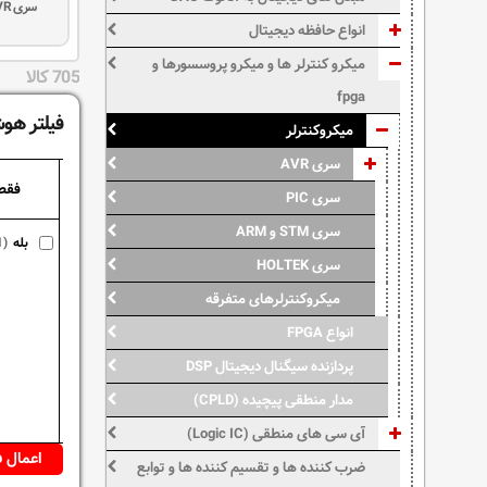
سری AVR
انواع حافظه دیجیتال
میکرو کنترلر ها و میکرو پروسسورها و
705 کالا
fpga
فیلتر هوش
میکروکنترلر
سری AVR
فقط
سری PIC
سری STM و ARM
بله
1)
سری HOLTEK
میکروکنترلرهای متفرقه
انواع FPGA
پردازنده سیگنال دیجیتال DSP
مدار منطقی پیچیده (CPLD)
آی سی های منطقی (Logic IC)
ضرب کننده ها و تقسیم کننده ها و توابع