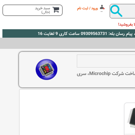
سبد خرید
ورود / ثبت نام
(خالی)
 بفروشید!
در این شاخه انواع میکروکنترلرهای سری AVR ساخت شرکت Atmel، سری PIC ساخت شرکت Microchip، سری