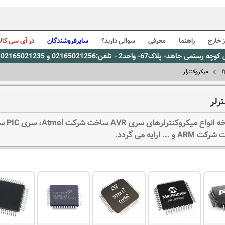
 خارج
راهنما
معرفی
سوالی دارید؟
سایرفروشندگان
در آی سی کالا
0216، پیام رسان بله: 09309563731 ساعت کاری 9 لغایت 16
میکروکنترلر
رلر