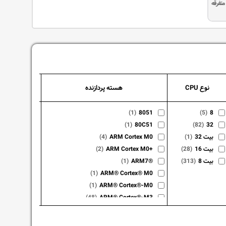
متفرقه
نوع CPU
هسته پردازنده
س
(13)
89C
(1)
8051
(5)
8
(5)
89S
(1)
80C51
(82)
32
32 بیت
(1)
ARM Cortex M0
(4)
CORTEX M
16 بیت
(28)
ARM Cortex M0+
(2)
ATtiny
11)
8 بیت
(313)
ARM7®
(1)
ATtiny13A
ATtiny15
(1)
ARM® Cortex® M0
R® 90CAN
(1)
ARM® Cortex®-M0
Lighting
(48)
ARM® Cortex®-M3
R® 90USB
(25)
ARM® Cortex®-M4
® ATmega
(1)
ARM® Cortex®-M7