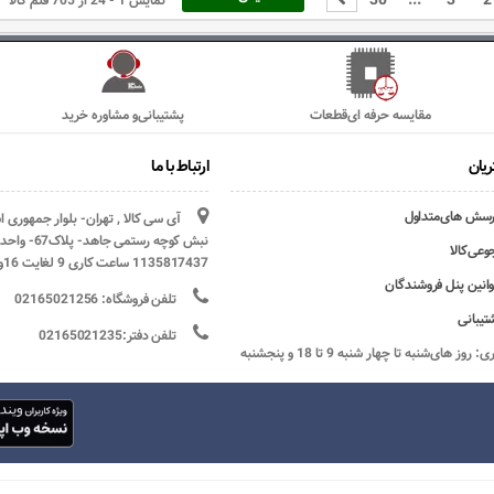
مقایسه حرفه ای‌قطعات
پشتیبانی‌و مشاوره خرید
یان
ارتباط با ما
رسش های‌متداول
آی سی کالا , تهران- بلوار جمهوری 
وعی‌کالا
1135817437 ساعت کاری 9 لغایت 16و پنج شنبه ها تعطیل
وانین پنل فروشندگان
تلفن فروشگاه: 02165021256
تیبانی
تلفن دفتر:02165021235
ساعات کاری: روز های‌شنبه تا چهار شنبه 9 تا 18 و پنجشنبه