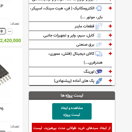
SP
الکترومکانیک ( فن، هیت سینک، اسپیکر،
بازر، موتور ...)
تعداد:
قطعات ماینر
کابل، سیم، وایر و تجهیزات جانبی
2,420,000 ریال
برق صنعتی
کالای دیجیتال (فلش، مموری،
هندزفری...)
اورینگ
پک های آماده (پیشنهادی)
لیست پروژه ها
مشاهده و ایجاد
P6
لیست پروژه
تعداد:
از ایجاد سبدهای خرید طولانی مدت بپرهیزید، لیست