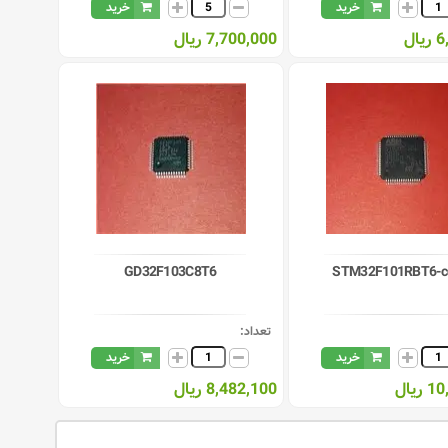
خرید
خرید
ال
7,700,000 ریال
GD32F103C8T6
STM32F101RBT6-c
تعداد:
خرید
خرید
یال
8,482,100 ریال