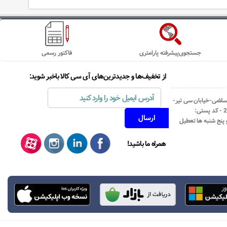
جستجوی‌پیشرفته پارامتری
فاکتور رسمی
از تخفیف‌ها و جدیدترین‌های آی سی کالا باخبر شوید:
اسلامی-خیابان سی تیر-
نبش کوچه رستمی جاهد- پلاک67- واحد2 - کد پستی:
همراه ما باشید!