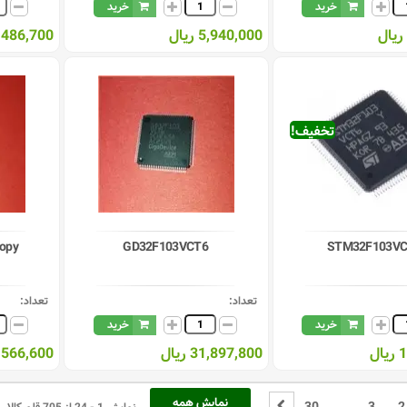
خرید
خرید
5,940,000 ریال
6,486,700 ری
تخفیف!
opy
GD32F103VCT6
STM32F103VC
تعداد:
تعداد:
خرید
خرید
ل
31,897,800 ریال
10,566,600 ر
نمایش همه
30
...
3
2
نمایش 1 - 24 از 705 قلم کالا