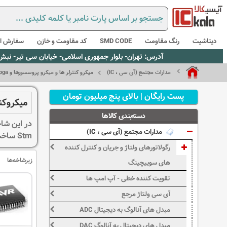
دیتاشیت
رنگ مقاومت
SMD CODE
کد مقاومت و خازن
سفارش از
آدرس: تهران- بلوار جمهوری اسلامی- خیابان سی تیر- نبش کوچه رستمی جاهد- پلاک67- واحد2 - تلفن:02165021256 و 5021235
مدارات مجتمع (آی سی ، IC)
میکرو کنترلر ها و میکرو پروسسورها و fpga
پست رایگان | بالای پنج میلیون تومان
میکروکنت
دسته‌بندی کالاها
مدارات مجتمع (آی سی ، IC)
Stm ساخت شرکت ARM و ... ارایه می گردد.
رگولاتورهای ولتاژ و جریان و کنترل کننده
زیرشاخه‌ها
های سوییچینگ
تقویت کننده خطی - آپ امپ ها
آی سی ولتاژ مرجع
مبدل های آنالوگ به دیجیتال ADC
مبدل های دیجیتال به آنالوگ DAC