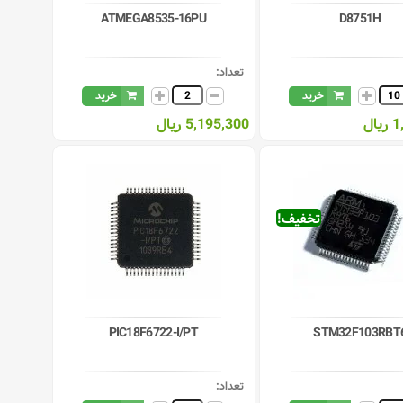
ATMEGA8535-16PU
D8751H
تعداد:
خرید
خرید
ال
5,195,300 ریال
تخفیف!
PIC18F6722-I/PT
STM32F103RBT
تعداد: