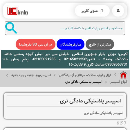
منوی کاربر
سفارش از خارج
سایرفروشندگان
در آی سی کالا بفروشید!
آدرس: تهران- بلوار جمهوری اسلامی- خیابان سی تیر- نبش کوچه رستمی جاهد-
پلاک67- واحد2 - تلفن:02165021256 و 02165021235، پیام رسان بله:
09309563731 ساعت کاری 9 لغایت 16
ابزار و لوازم ساخت، مونتاژ و آزمایشگاهی
اسپیسر،پیچ، جعبه و پایه جعبه
انواع اسپیسر
اسپیسر پلاستیکی مادگی نری
اسپیسر پلاستیکی مادگی نری
اسپیسر پلاستیکی مادگی نری
7 کالا