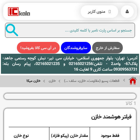
منوی کاربر
سفارش از خارج
سایرفروشندگان
در آی سی کالا بفروشید!
آدرس: تهران- بلوار جمهوری اسلامی- خیابان سی تیر- نبش کوچه رستمی جاهد-
پلاک67- واحد2 - تلفن:02165021256 و 02165021235، پیام رسان بله:
09309563731 ساعت کاری 9 لغایت 16
قطعات پسیو (مقاومت، خازن، سلف ...)
خازن
خازن میکا
1 کالا
فیلتر هوشمند خازن
فقط موجود
مقدار خازن (پیکو فاراد)
نوع خازن