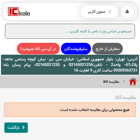
منوی کاربر
سفارش از خارج
سایرفروشندگان
در آی سی کالا بفروشید!
آدرس: تهران- بلوار جمهوری اسلامی- خیابان سی تیر- نبش کوچه رستمی جاهد-
پلاک67- واحد2 - تلفن:02165021256 و 02165021235، پیام رسان بله:
09309563731 ساعت کاری 9 لغایت 16
مقایسه کالا
مقایسه کالا
هیچ محصولی برای مقایسه انتخاب نشده است.
بازگشت