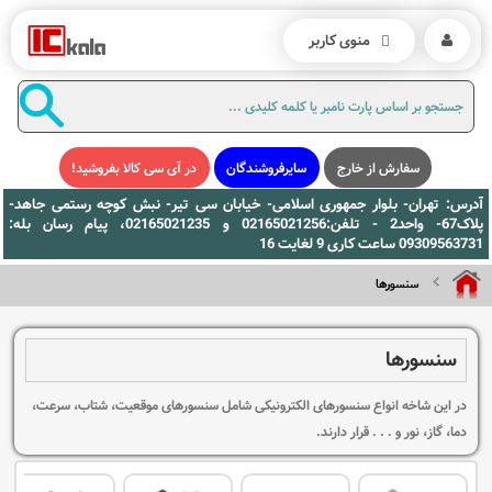
منوی کاربر
سفارش از خارج
سایرفروشندگان
در آی سی کالا بفروشید!
آدرس: تهران- بلوار جمهوری اسلامی- خیابان سی تیر- نبش کوچه رستمی جاهد-
پلاک67- واحد2 - تلفن:02165021256 و 02165021235، پیام رسان بله:
09309563731 ساعت کاری 9 لغایت 16
سنسورها
سنسورها
در این شاخه انواع سنسورهای الکترونیکی شامل سنسورهای موقعیت، شتاب، سرعت،
دما، گاز، نور و . . . قرار دارند.