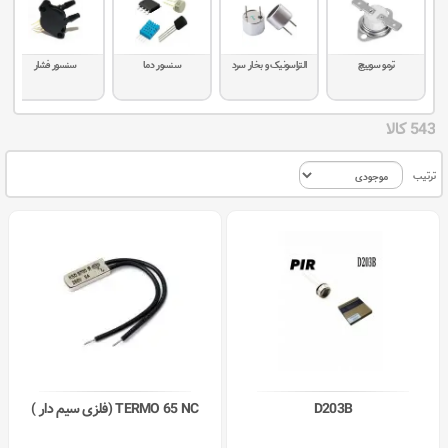
ترمو سوییچ
التراسونیک و بخار سرد
سنسور دما
سنسور فشار
543 کالا
ترتیب
D203B
TERMO 65 NC (فلزی سیم دار )