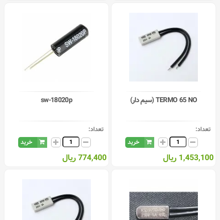
TERMO 65 NO (سیم دار)
sw-18020p
تعداد:
تعداد:
خرید
خرید
1,453,100 ریال
774,400 ریال