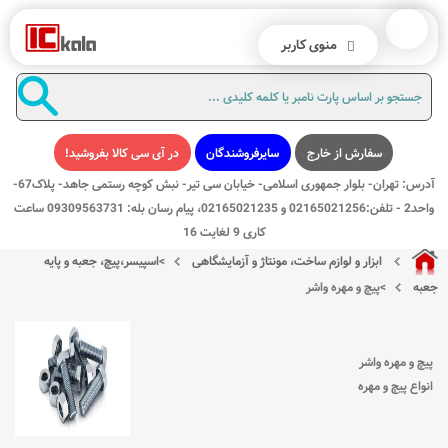
منوی کاربر
سفارش از خارج
سایرفروشندگان
در آی سی کالا بفروشید!
آدرس: تهران- بلوار جمهوری اسلامی- خیابان سی تیر- نبش کوچه رستمی جاهد- پلاک67-
واحد2 - تلفن:02165021256 و 02165021235، پیام رسان بله: 09309563731 ساعت
کاری 9 لغایت 16
ابزار و لوازم ساخت، مونتاژ و آزمایشگاهی
>
اسپیسر،پیچ، جعبه و پایه
جعبه
>
پیچ و مهره واشر
پیچ و مهره واشر
انواع پیچ و مهره