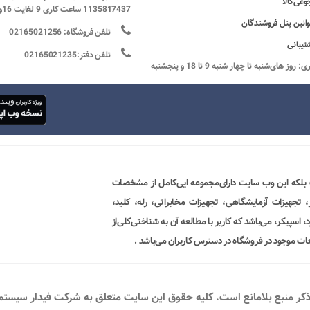
وعی‌کالا
1135817437 ساعت کاری 9 لغایت 16و پنج شنبه ها تعطیل
وانین پنل فروشندگان
تلفن فروشگاه: 02165021256
تیبانی
تلفن دفتر:02165021235
ساعات کاری: روز های‌شنبه تا چهار شنبه 9 تا 18 و پنجشنبه
 بلکه این وب سایت دارای‌مجموعه ایی‌کامل از مشخصات
ور، تجهیزات آزمایشگاهی، تجهیزات مخابراتی، رله، کلید،
 اسپیکر، می‌باشد که کاربر با مطالعه آن به شناختی‌کلی‌از
ات موجود در فروشگاه در دسترس کاربران می‌باشد .
ذکر منبع بلامانع است. کليه حقوق اين سايت متعلق به شرکت فیدار سیستم پو