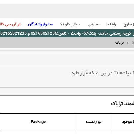
 خارج
راهنما
معرفی
سوالی دارید؟
سایرفروشندگان
در آی سی کالا
0216، پیام رسان بله: 09309563731 ساعت کاری 9 لغایت 16
ترایاک
اخه قرار دارد.
مند ترایاک
 موجود
نوع نصب
Package