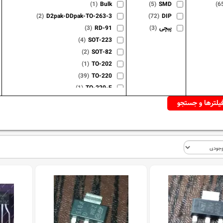
(1)
Bulk
(5)
SMD
(6
(2)
D2pak-DDpak-TO-263-3
(72)
DIP
پیچی
(3)
RD-91
(3)
(4)
SOT-223
(2)
SOT-82
(1)
TO-202
(39)
TO-220
(1)
TO-220-F
(1)
TO-220F
(1)
TO-220FN
(1)
TO-225-3
(1)
TO-3
(11)
TO-92
(2)
TOp-3
(1)
TOP-4