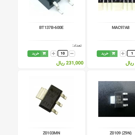
BT137B-600E
MAC97A8
تعداد:
خرید
خرید
231,000 ریال
Z0103MN
Z0109 (Z9N)