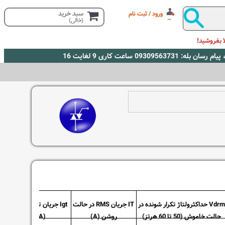
سبد خرید
ورود / ثبت نام
(خالی)
 بفروشید!
Vdrm حداکثرولتاژ تکرار شونده در
IT جریان RMS در حالت
Igt جریان تحریک گیت
حالت خاموش (50 تا 60 هرتز)
روشن (A)
(mA)