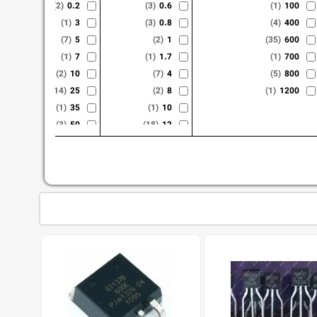
(2)
0.2
(3)
0.6
(1)
100
(1)
3
(3)
0.8
(4)
400
(7)
5
(2)
1
(35)
600
(1)
7
(1)
1.7
(1)
700
(2)
10
(7)
4
(5)
800
(14)
25
(2)
8
(1)
1200
(1)
35
(1)
10
(3)
50
(18)
12
(2)
70
(4)
16
(1)
40