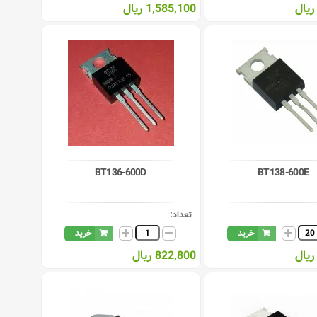
1,585,100 ریال
BT136-600D
BT138-600E
تعداد:
خرید
خرید
822,800 ریال