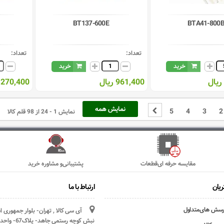
BT137-600E
BTA41-800
تعداد:
تعداد:
خرید
خرید
961,400 ریال
2,270,400 ری
نمایش همه
5
4
3
2
نمایش 1 - 24 از 98 قلم کالا
مقایسه حرفه ای‌قطعات
پشتیبانی‌و مشاوره خرید
یان
ارتباط با ما
رسش های‌متداول
آی سی کالا , تهران- بلوار جمهوری 