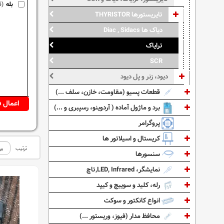
بله
5)
تایریستورها THYRISTOR
دیاک ها Diac , Sidacs
ترایاک
SCR
دیود، زنر و پل دیود
قطعات پسیو (مقاومت، خازن، سلف ...)
برد و ماژول آماده ( آردوینو، رسپبری و ...)
پروگرامر
کریستال و اسیلاتور ها
ترتیب
سنسورها
نمایشگر، LED, Infrared,تاچ
رله، کلید و سوییچ و کیپد
انواع کانکتور و سوکت
محافظ مدار (فیوز، وریستور ...)