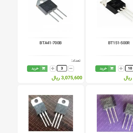
BTA41-700B
BT151-500R
تعداد:
خرید
خرید
3,075,600 ریال