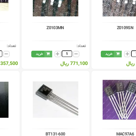
Z0103MN
Z0109SN
تعداد:
تعداد:
خرید
خرید
771,100 ریال
357,500 ریال
BT131-600
MAC97A6