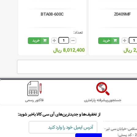
BTA08-600C
Z0409MF
تعداد:
خرید
خرید
ال
8,012,400 ریال
جستجوی‌پیشرفته پارامتری
فاکتور رسمی
از تخفیف‌ها و جدیدترین‌های آی سی کالا باخبر شوید:
اسلامی-خیابان سی تیر-
نبش کوچه رستمی جاهد- پلاک67- واحد2 - کد پستی: