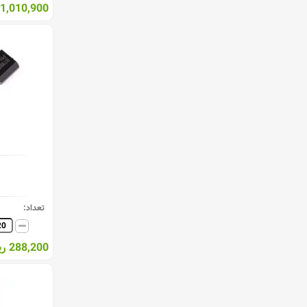
1,010,900 ریال
تعداد:
288,200 ریال