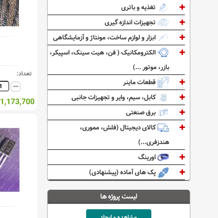
تغذیه و باتری
تجهیزات اندازه گیری
ابزار و لوازم ساخت، مونتاژ و آزمایشگاهی
الکترومکانیک ( فن، هیت سینک، اسپیکر،
بازر، موتور ...)
تعداد:
قطعات ماینر
کابل، سیم، وایر و تجهیزات جانبی
1,173,700 ریال
برق صنعتی
کالای دیجیتال (فلش، مموری،
هندزفری...)
اورینگ
پک های آماده (پیشنهادی)
لیست پروژه ها
مشاهده و ایجاد