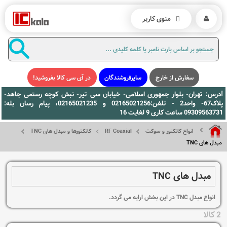
منوی کاربر
سفارش از خارج
سایرفروشندگان
در آی سی کالا بفروشید!
آدرس: تهران- بلوار جمهوری اسلامی- خیابان سی تیر- نبش کوچه رستمی جاهد-
پلاک67- واحد2 - تلفن:02165021256 و 02165021235، پیام رسان بله:
09309563731 ساعت کاری 9 لغایت 16
انواع کانکتور و سوکت
RF Coaxial
کانکتورها و مبدل های TNC
مبدل های TNC
مبدل های TNC
انواع مبدل TNC در این بخش ارایه می گردد.
2 کالا