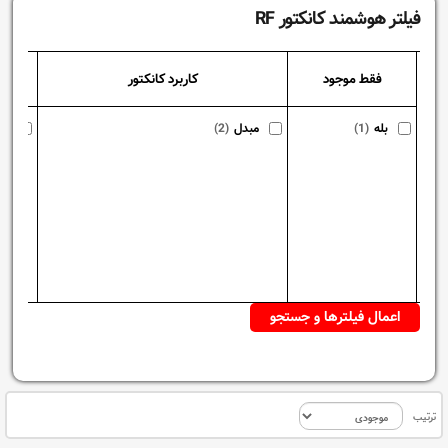
فیلتر هوشمند کانکتور RF
فقط موجود
کاربرد کانکتور
مدل 
بله
(1)
مبدل
(2)
NC
ترتیب