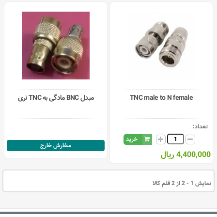
TNC male to N female
مبدل BNC مادگی به TNC نری
تعداد:
خرید
سفارش خارج
4,400,000 ریال
نمایش 1 - 2 از 2 قلم کالا