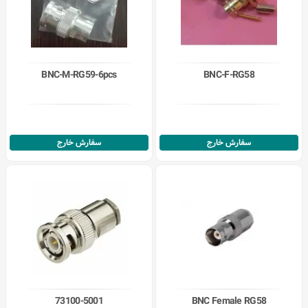
BNC-M-RG59-6pcs
BNC-F-RG58
سفارش خارج
سفارش خارج
73100-5001
BNC Female RG58