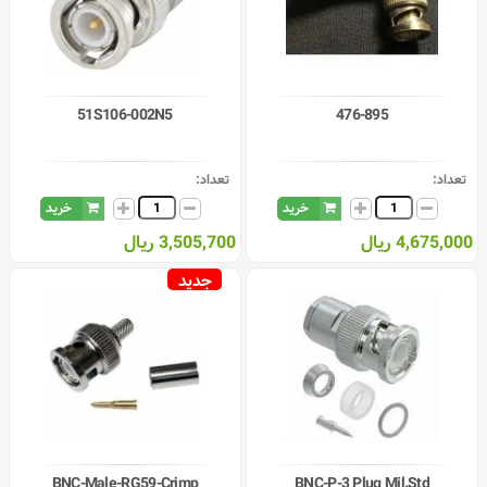
51S106-002N5
476-895
تعداد:
تعداد:
خرید
خرید
4,675,000 ریال
3,505,700 ریال
جدید
BNC-Male-RG59-Crimp
BNC-P-3 Plug Mil.Std