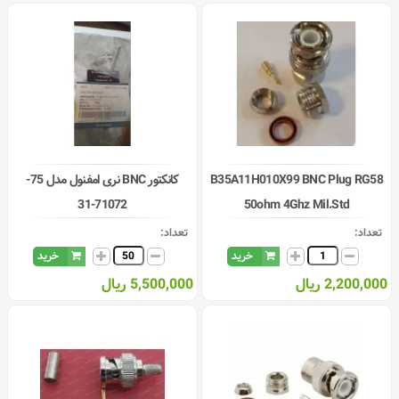
B35A11H010X99 BNC Plug RG58
کانکتور BNC نری امفنول مدل 75-
71072-31
50ohm 4Ghz Mil.Std
تعداد:
تعداد:
خرید
خرید
2,200,000 ریال
5,500,000 ریال