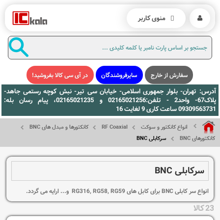
منوی کاربر
سفارش از خارج
سایرفروشندگان
در آی سی کالا بفروشید!
آدرس: تهران- بلوار جمهوری اسلامی- خیابان سی تیر- نبش کوچه رستمی جاهد-
پلاک67- واحد2 - تلفن:02165021256 و 02165021235، پیام رسان بله:
09309563731 ساعت کاری 9 لغایت 16
انواع کانکتور و سوکت
RF Coaxial
کانکتورها و مبدل های BNC
کانکتورهای BNC
سرکابلی BNC
سرکابلی BNC
انواع سر کابلی BNC برای کابل های RG316, RG58, RG59 و... ارایه می گردد.
23 کالا