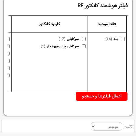
فیلتر هوشمند کانکتور RF
فقط موجود
کاربرد کانکتور
نوع ک
بله
(16)
سرکابلی
(17)
13
سرکابلی پنلی مهره دار
(1)
23
16
58
59
G8
ترتیب