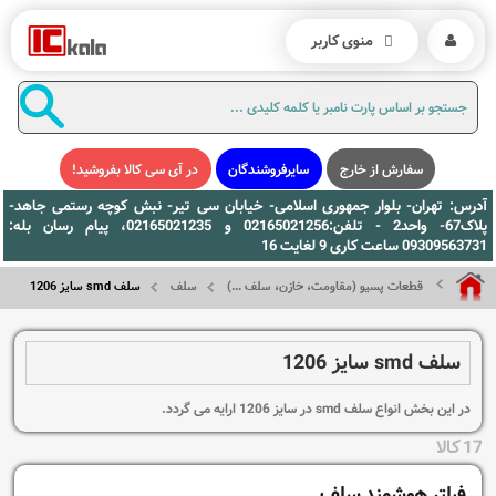
منوی کاربر
سفارش از خارج
سایرفروشندگان
در آی سی کالا بفروشید!
آدرس: تهران- بلوار جمهوری اسلامی- خیابان سی تیر- نبش کوچه رستمی جاهد-
پلاک67- واحد2 - تلفن:02165021256 و 02165021235، پیام رسان بله:
09309563731 ساعت کاری 9 لغایت 16
قطعات پسیو (مقاومت، خازن، سلف ...)
سلف
سلف smd سایز 1206
سلف smd سایز 1206
در این بخش انواع سلف smd در سایز 1206 ارایه می گردد.
17 کالا
فیلتر هوشمند سلف