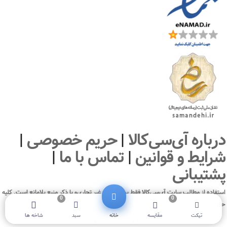
درباره آی‌سی‌کالا
|
حریم خصوصی
|
شرایط و قوانین
|
تماس با ما
|
پشتیبانی
استفاده از مطالب سايت
آی‌سی‌کالا
فقط برای‌مقاصد غیر تجاری‌و با ذکر منبع بلامانع است. کليه
0
0
حقوق اين سايت متعلق به شرکت فیدار سیستم پویان ( فروشگاه آنلاین آی‌سی‌کالا ) می‌باشد.
تیکت
مقایسه
خانه
سبد
شاخه ها
© ICKala 2010-2026 - All rights reserved