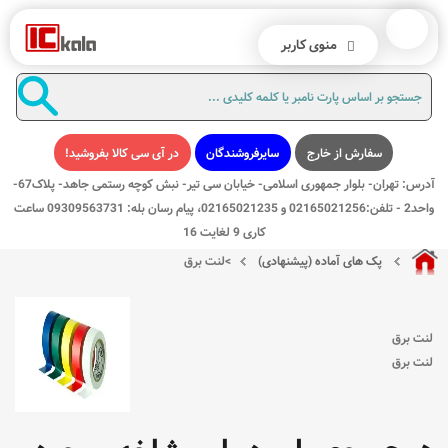
منوی کاربر
سفارش از خارج
سایرفروشندگان
در آی سی کالا بفروشید!
آدرس: تهران- بلوار جمهوری اسلامی- خیابان سی تیر- نبش کوچه رستمی جاهد- پلاک67-
واحد2 - تلفن:02165021256 و 02165021235، پیام رسان بله: 09309563731 ساعت
کاری 9 لغایت 16
پک های آماده (پیشنهادی)
>
لنت برق
لنت برق
لنت برق