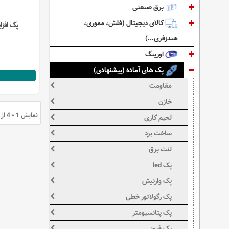
برق صنعتی
کالای دیجیتال (فلش، مموری،
پک افزای
هندزفری...)
اورینگ
پک های آماده (پیشنهادی)
مقاومت
خازن
نمایش 1 - 4 از 4 قلم کالا
لحیم کاری
ساخت برد
لنت برق
پک led
پک وارنیش
پک رگولاتور خطی
پک پتانسیومتر
پک فیوز