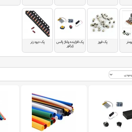
ومتر
پک فیوز
پک افزاینده ولتاژ پالس
پک دیود زنر
ژنراتور