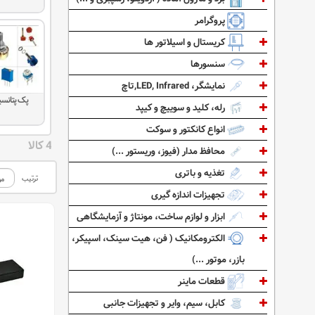
پروگرامر
کریستال و اسیلاتور ها
سنسورها
نمایشگر، LED, Infrared,تاچ
پک پتانسی
رله، کلید و سوییچ و کیپد
انواع کانکتور و سوکت
4 کالا
محافظ مدار (فیوز، وریستور ...)
تغذیه و باتری
ترتیب
تجهیزات اندازه گیری
ابزار و لوازم ساخت، مونتاژ و آزمایشگاهی
الکترومکانیک ( فن، هیت سینک، اسپیکر،
بازر، موتور ...)
قطعات ماینر
کابل، سیم، وایر و تجهیزات جانبی