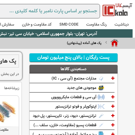
دیتاشیت
رنگ مقاومت
SMD CODE
کد مقاومت و خازن
سفارش از
آدرس: تهران- بلوار جمهوری اسلامی- خیابان سی تیر- نبش کوچه رستمی جاهد- پلاک67- واحد2 - تلفن:02165021256 و 5021235
پک های آماده (پیشنهادی)
پست رایگان | بالای پنج میلیون تومان
پک های 
دسته‌بندی کالاها
در این بخش ا
مدارات مجتمع (آی سی ، IC)
موجودی های جدید
زیرشاخه‌ها
آی سی و قطعات مایکروویوی
اپتوکوپلر و فوتو ترانزیستور
ترانزیستور، دیود، زنر، تایریستور، پل دیود
قطعات پسیو (مقاومت، خازن، سلف ...)
مقاوم
برد و ماژول آماده ( آردوینو، رسپبری و ...)