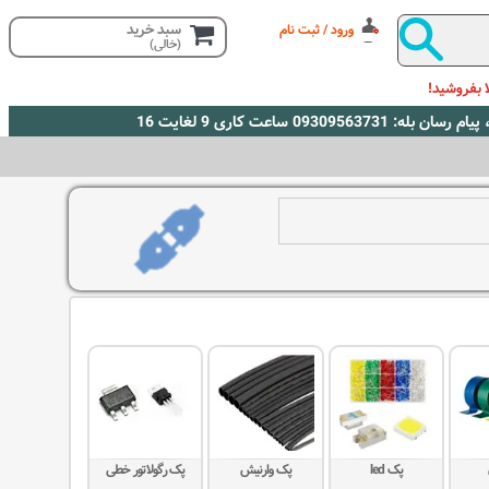
سبد خرید
ورود / ثبت نام
(خالی)
 بفروشید!
پک led
پک وارنیش
پک رگولاتور خطی