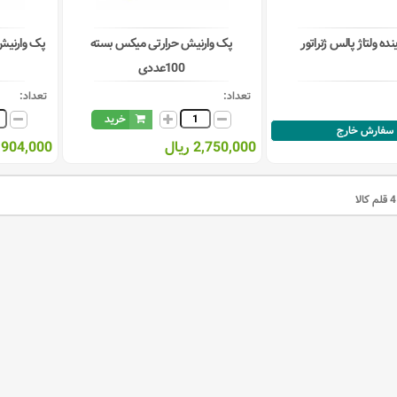
نده ولتاژ پالس ژنراتور
پک وارنیش حرارتی میکس بسته
پک وارنیش حر
100عددی
تعداد:
تعداد:
خرید
سفارش خارج
2,750,000 ریال
2,904,000 ری