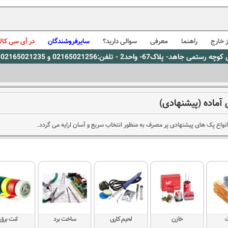
 خارج
راهنما
معرفی
سوالی دارید؟
سایرفروشندگان
در آی سی کالا
0216، پیام رسان بله: 09309563731 ساعت کاری 9 لغایت 16
آماده (پیشنهادی)
نواع پک های پیشنهادی پر مصرف به منظور انتخاب سریع و آسان ارایه می گردد.
ت
خازن
لحیم کاری
ساخت برد
لنت برق