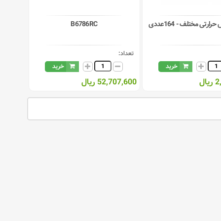
ارتی مختلف - 164عددی
B6786RC
تعداد:
خرید
خرید
ال
52,707,600 ریال