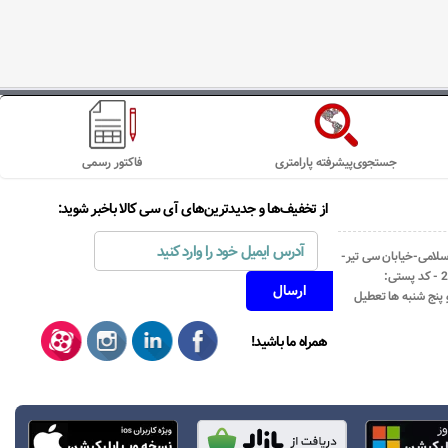
جستجوی‌پیشرفته پارامتری
فاکتور رسمی
از تخفیف‌ها و جدیدترین‌های آی سی کالا باخبر شوید:
اسلامی-خیابان سی تیر-
نبش کوچه رستمی جاهد- پلاک67- واحد2 - کد پستی:
همراه ما باشید!