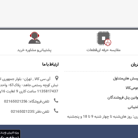
مقایسه حرفه ای‌قطعات
پشتیبانی‌و مشاوره خرید
یان
ارتباط با ما
رسش های‌متداول
آی سی کالا , تهران- بلوار جمهوری 
وعی‌کالا
1135817437 ساعت کاری 9 لغایت 16و پنج شنبه ها تعطیل
وانین پنل فروشندگان
تلفن فروشگاه: 02165021256
تیبانی
تلفن دفتر:02165021235
ساعات کاری: روز های‌شنبه تا چهار شنبه 9 تا 18 و پنجشنبه