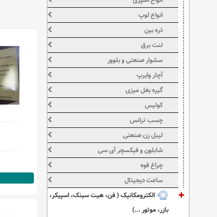
انواع اسپری
انواع لوپ
ذره بین
لنت برق
سشوار صنعتی و بلوور
آچار وایرپ
گیره بغل میزی
کولیس
چسب ترانس
لیبل زن صنعتی
شابلون و فیکسچر آی سی
چراغ قوه
ساعت دیجیتال
الکترومکانیک ( فن، هیت سینک، اسپیکر،
بازر، موتور ...)