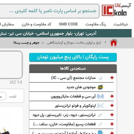
دیتاشیت
رنگ مقاومت
SMD CODE
کد مقاومت و خازن
سفارش از
آدرس: تهران- بلوار جمهوری اسلامی- خیابان سی تیر- نبش کوچه رستمی جاهد- پلاک67- واحد2 - تلفن:02165021256 و 5021235
ابزار و لوازم ساخت، مونتاژ و آزمایشگاهی
جوهر و چسب رسانا
پست رایگان | بالای پنج میلیون تومان
دسته‌بندی کالاها
مدارات مجتمع (آی سی ، IC)
14 کالا
موجودی های جدید
آی سی و قطعات مایکروویوی
ترتیب
اپتوکوپلر و فوتو ترانزیستور
ترانزیستور، دیود، زنر، تایریستور، پل دیود
قطعات پسیو (مقاومت، خازن، سلف ...)
برد و ماژول آماده ( آردوینو، رسپبری و ...)