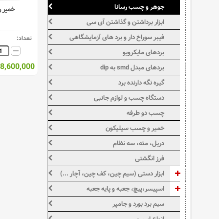
جوهر و چسب رسانا
خمیر رسا
ابزار برداشتن و گذاشتن آی سی
فیبر سوراخ دار و برد های آزمایشگاهی
تعداد:
بردهای مایکرویو
28,600,000 ریا
بردهای مبدل smd به dip
گیره نگه دارنده برد
دستگاه چسب و لوازم جانبی
چسب دو طرفه
خمیر و چسب سیلیکون
دریل، مته، سه نظام
فرز انگشتی
ابزار دستی (سیم چین، کف چین، آچار ...)
اسپیسر،پیچ، جعبه و پایه جعبه
سیم برد بورد و جامپر