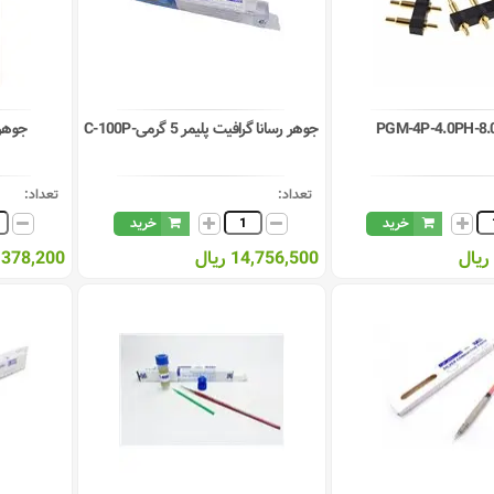
PGM-4P-4.0PH-8.
جوهر رسانا گرافیت پلیمر 5 گرمی-C-100P
جوهر رسانا
تعداد:
تعداد:
خرید
خرید
14,756,500 ریال
46,378,200 ر