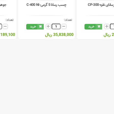
نای نقره-CP-300
چسب رسانا 5 گرمی-C-400 Ni
جوهر رسانا
تعداد:
تعداد:
خرید
خرید
ل
35,838,000 ریال
23,189,100 ر