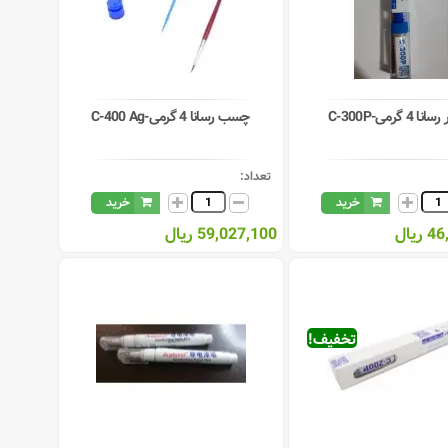
 4 گرمی-C-300P
چسب رسانا 4 گرمی-C-400 Ag
تعداد:
خرید
خرید
یال
59,027,100 ریال
تخفیف!