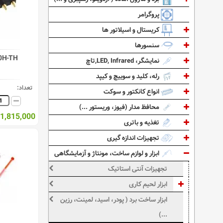
پروگرامر
کریستال و اسیلاتور ها
سنسورها
0H-TH
نمایشگر، LED, Infrared,تاچ
رله، کلید و سوییچ و کیپد
تعداد:
انواع کانکتور و سوکت
محافظ مدار (فیوز، وریستور ...)
1,815,000 ریال
تغذیه و باتری
تجهیزات اندازه گیری
ابزار و لوازم ساخت، مونتاژ و آزمایشگاهی
تجهیزات آنتی استاتیک
ابزار لحیم کاری
ابزار ساخت برد ( پودر، اسید، لمینت، رزین
...)