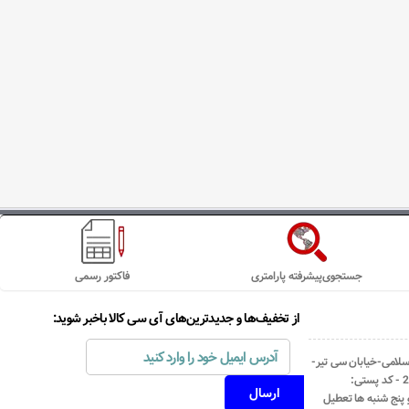
جستجوی‌پیشرفته پارامتری
فاکتور رسمی
از تخفیف‌ها و جدیدترین‌های آی سی کالا باخبر شوید:
اسلامی-خیابان سی تیر-
نبش کوچه رستمی جاهد- پلاک67- واحد2 - کد پستی: