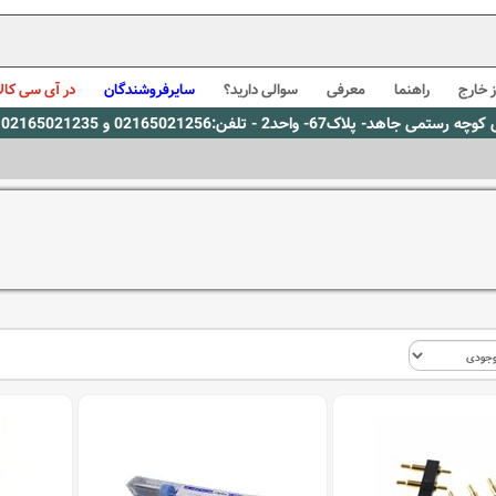
 خارج
راهنما
معرفی
سوالی دارید؟
سایرفروشندگان
در آی سی کالا
0216، پیام رسان بله: 09309563731 ساعت کاری 9 لغایت 16