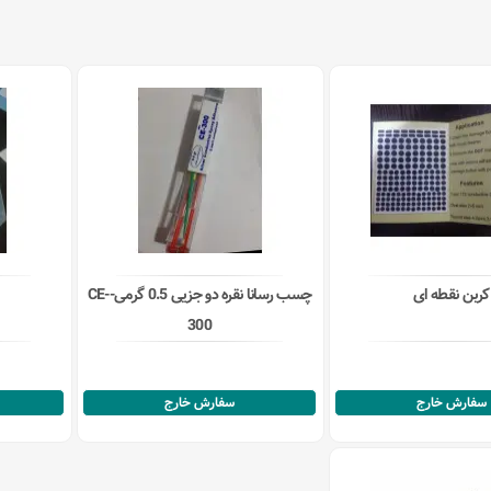
کربن نقطه ای
چسب رسانا نقره دو جزیی 0.5 گرمی-CE-
300
سفارش خارج
سفارش خارج