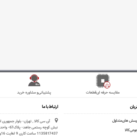
مقایسه حرفه ای‌قطعات
پشتیبانی‌و مشاوره خرید
یان
ارتباط با ما
رسش های‌متداول
آی سی کالا , تهران- بلوار جمهوری 
وعی‌کالا
1135817437 ساعت کاری 9 لغایت 16و پنج شنبه ها تعطیل