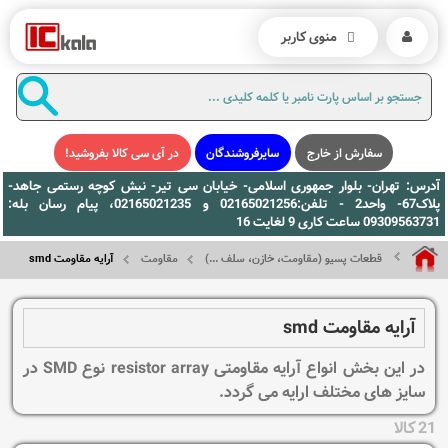
منوی کاربر
سفارش از خارج
سایرفروشندگان
در آی سی کالا بفروشید!
آدرس: تهران- بلوار جمهوری اسلامی- خیابان سی تیر- نبش کوچه رستمی جاهد-
پلاک67- واحد2 - تلفن:02165021256 و 02165021235، پیام رسان بله:
09309563731 ساعت کاری 9 لغایت 16
قطعات پسیو (مقاومت، خازن، سلف ...)
مقاومت
آرایه مقاومت smd
آرایه مقاومت smd
در این بخش انواع آرایه مقاومتی resistor array نوع SMD در
سایز های مختلف ارایه می گردد.
21 کالا