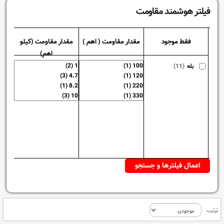
فیلتر هوشمند مقاومت
فقط موجود
مقدار مقاومت ( اهم )
مقدار مقاومت (کیلو
د
اهم)
بله
(11)
ترتیب