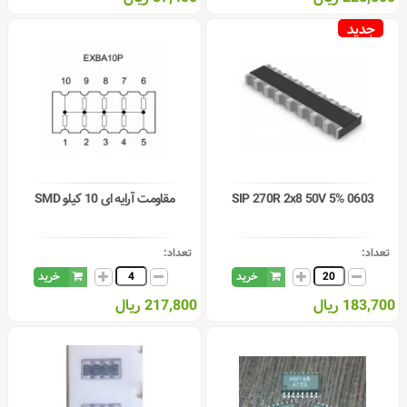
جدید
0603 SIP 270R 2x8 50V 5%
مقاومت آرایه ای 10 کیلو SMD
تعداد:
تعداد:
خرید
خرید
183,700 ریال
217,800 ریال