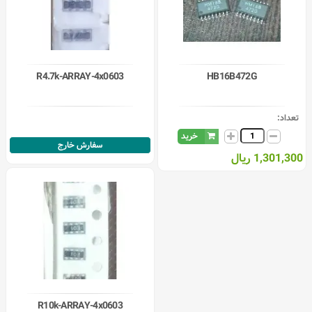
R4.7k-ARRAY-4x0603
HB16B472G
تعداد:
خرید
سفارش خارج
1,301,300 ریال
R10k-ARRAY-4x0603