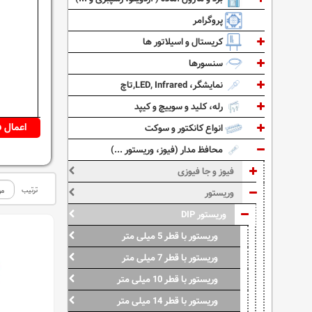
پروگرامر
کریستال و اسیلاتور ها
سنسورها
نمایشگر، LED, Infrared,تاچ
رله، کلید و سوییچ و کیپد
انواع کانکتور و سوکت
محافظ مدار (فیوز، وریستور ...)
فیوز و جا فیوزی
ترتیب
وریستور
وریستور DIP
وریستور با قطر 5 میلی متر
وریستور با قطر 7 میلی متر
وریستور با قطر 10 میلی متر
وریستور با قطر 14 میلی متر