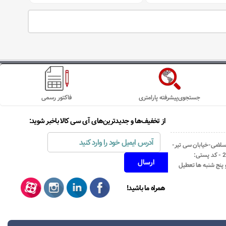
جستجوی‌پیشرفته پارامتری
فاکتور رسمی
از تخفیف‌ها و جدیدترین‌های آی سی کالا باخبر شوید:
اسلامی-خیابان سی تیر-
نبش کوچه رستمی جاهد- پلاک67- واحد2 - کد پستی:
همراه ما باشید!