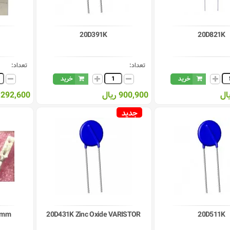
1
20D391K
20D821K
تعداد:
تعداد:
خرید
خرید
900,900 ریال
292,600 ریال
جدید
5mm
20D431K Zinc Oxide VARISTOR
20D511K