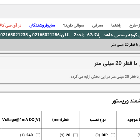
 خارج
راهنما
معرفی
سوالی دارید؟
سایرفروشندگان
در آی سی کالا
0216، پیام رسان بله: 09309563731 ساعت کاری 9 لغایت 16
طر 20 میلی متر
ر 20 میلی متر
ن بخش ارایه می گردد.
شمند وریستور
 موجود
نوع نصب
قطر(mm)
Voltage@1mA DC(V)
(1)
240
(9)
20
(9)
DIP
(