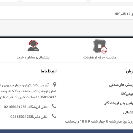
مقایسه حرفه ای‌قطعات
پشتیبانی‌و مشاوره خرید
یان
ارتباط با ما
رسش های‌متداول
آی سی کالا , تهران- بلوار جمهوری 
وعی‌کالا
1135817437 ساعت کاری 9 لغایت 16و پنج شنبه ها تعطیل
وانین پنل فروشندگان
تلفن فروشگاه: 02165021256
تیبانی
تلفن دفتر:02165021235
ساعات کاری: روز های‌شنبه تا چهار شنبه 9 تا 18 و پنجشنبه