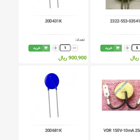
20D431K
2322-553-0354
تعداد:
خرید
خرید
900,900 ریال
20D681K
VDR 150V-10mA 2