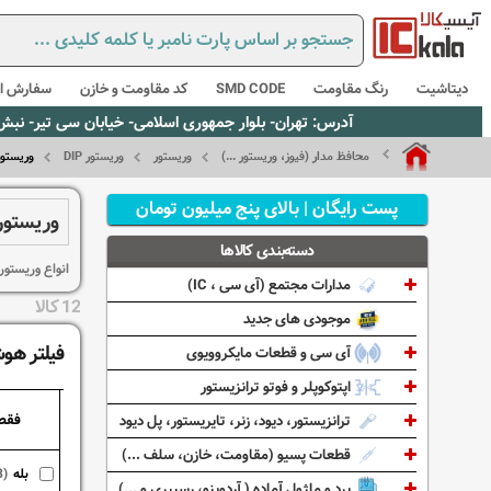
دیتاشیت
رنگ مقاومت
SMD CODE
کد مقاومت و خازن
سفارش از
آدرس: تهران- بلوار جمهوری اسلامی- خیابان سی تیر- نبش کوچه رستمی جاهد- پلاک67- واحد2 - تلفن:02165021256 و 5021235
محافظ مدار (فیوز، وریستور ...)
وریستور
وریستور DIP
وریستور با ق
پست رایگان | بالای پنج میلیون تومان
وریستور با قط
دسته‌بندی کالاها
انواع وریستور با قطر 20 میلی متر در ای
مدارات مجتمع (آی سی ، IC)
12 کالا
موجودی های جدید
فیلتر هو
آی سی و قطعات مایکروویوی
اپتوکوپلر و فوتو ترانزیستور
فقط
ترانزیستور، دیود، زنر، تایریستور، پل دیود
قطعات پسیو (مقاومت، خازن، سلف ...)
بله
8)
برد و ماژول آماده ( آردوینو، رسپبری و ...)