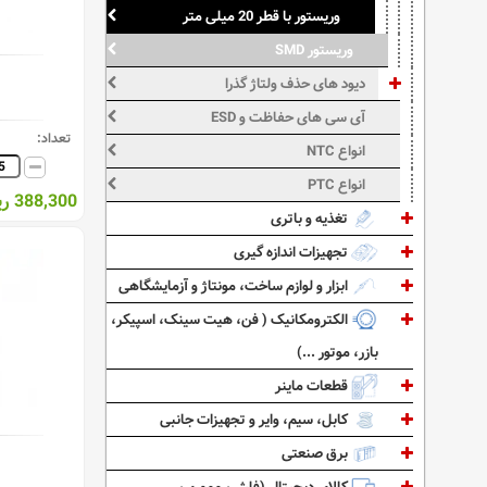
وریستور با قطر 20 میلی متر
وریستور SMD
دیود های حذف ولتاژ گذرا
آی سی های حفاظت و ESD
تعداد:
انواع NTC
انواع PTC
388,300 ریال
تغذیه و باتری
تجهیزات اندازه گیری
ابزار و لوازم ساخت، مونتاژ و آزمایشگاهی
الکترومکانیک ( فن، هیت سینک، اسپیکر،
بازر، موتور ...)
قطعات ماینر
کابل، سیم، وایر و تجهیزات جانبی
برق صنعتی