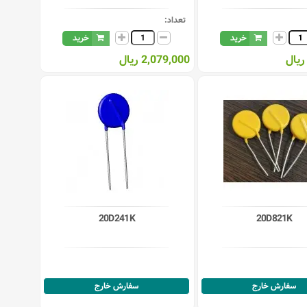
تعداد:
خرید
خرید
2,079,000 ریال
20D241K
20D821K
سفارش خارج
سفارش خارج