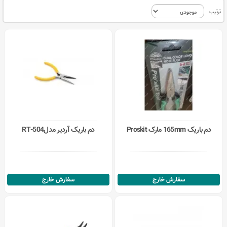
ترتیب
دم باریک 165mm مارک Proskit
دم باریک آردیر مدلRT-504
سفارش خارج
سفارش خارج