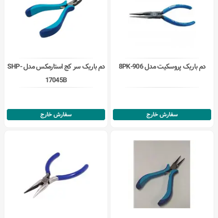
دم باریک پروسکیت مدل 8PK-906
دم باریک سر کج استارمکس مدل SHP-
17045B
سفارش خارج
سفارش خارج