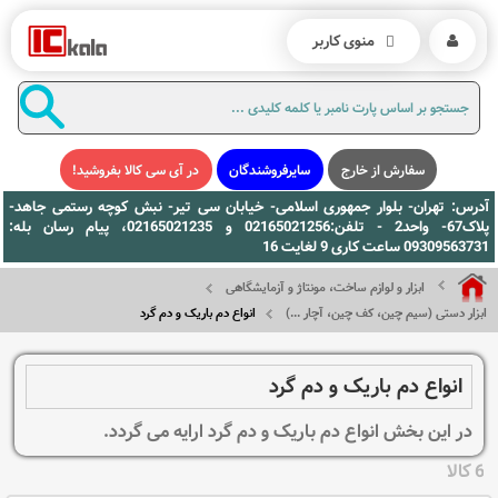
منوی کاربر
سفارش از خارج
سایرفروشندگان
در آی سی کالا بفروشید!
آدرس: تهران- بلوار جمهوری اسلامی- خیابان سی تیر- نبش کوچه رستمی جاهد-
پلاک67- واحد2 - تلفن:02165021256 و 02165021235، پیام رسان بله:
09309563731 ساعت کاری 9 لغایت 16
ابزار و لوازم ساخت، مونتاژ و آزمایشگاهی
ابزار دستی (سیم چین، کف چین، آچار ...)
انواع دم باریک و دم گرد
انواع دم باریک و دم گرد
در این بخش انواع دم باریک و دم گرد ارایه می گردد.
6 کالا