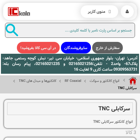
منوی کاربر
سفارش از خارج
سایرفروشندگان
در آی سی کالا بفروشید!
آدرس: تهران- بلوار جمهوری اسلامی- خیابان سی تیر- نبش کوچه رستمی جاهد-
پلاک67- واحد2 - تلفن:02165021256 و 02165021235، پیام رسان بله:
09309563731 ساعت کاری 9 لغایت 16
انواع کانکتور و سوکت
RF Coaxial
کانکتورها و مبدل های TNC
سرکابلی TNC
سرکابلی TNC
انواع کانکتور سرکابلی TNC
3 کالا