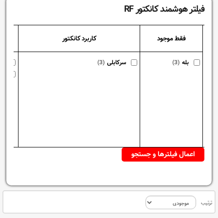
فیلتر هوشمند کانکتور RF
فقط موجود
کاربرد کانکتور
نوع ک
بله
(3)
سرکابلی
(3)
58
59
ترتیب