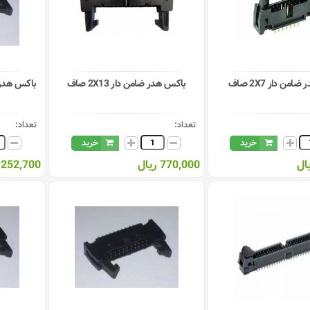
من دار 2X7 صاف
باکس هدر ضامن دار 2X13 صاف
تعداد:
تعداد:
خرید
خرید
770,000 ریال
3,252,700 ری