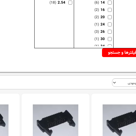
(18)
2.54
(6)
14
(2)
16
(2)
20
(1)
24
(3)
26
(1)
30
(1)
34
(2)
40
(3)
50
(1)
60
(1)
64