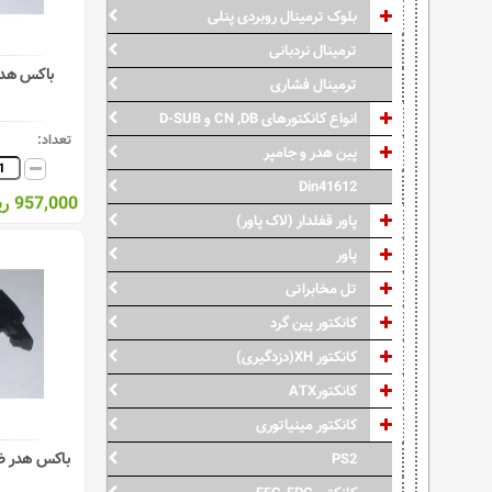
بلوک ترمینال روبردی پنلی
ترمینال نردبانی
باکس هدر ضام
ترمینال فشاری
انواع کانکتورهای CN ,DB و D-SUB
تعداد:
پین هدر و جامپر
Din41612
957,000 ریال
پاور قفلدار (لاک پاور)
پاور
تل مخابراتی
کانکتور پین گرد
کانکتور XH(دزدگیری)
کانکتورATX
کانکتور مینیاتوری
PS2