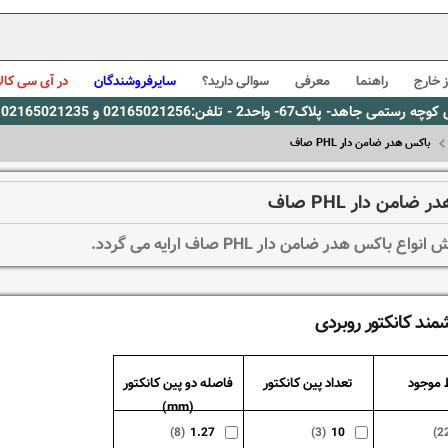
 خارج
راهنما
معرفی
سوالی دارید؟
سایرفروشندگان
در آی سی کالا
0216، پیام رسان بله: 09309563731 ساعت کاری 9 لغایت 16
باکس هدر ضامن دار PHL صاف
ضامن دار PHL صاف
اع باکس هدر ضامن دار PHL صاف ارایه می گردد.
مند کانکتور روبردی
 موجود
تعداد پین کانکتور
فاصله دو پین کانکتور
(mm)
(8)
1.27
(3)
10
(2