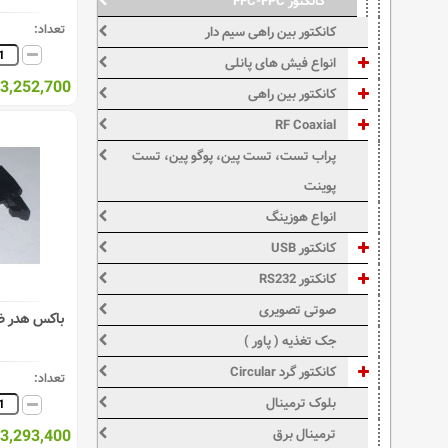
کانکتور FFC-FPC
تعداد:
کانکتور بین راهی سیم دار
انواع فیش های پانلی
3,252,700 ریال
کانکتور بین راهی
RF Coaxial
پراب تست، تست پین، پوگو پین، تست
پوینت
انواع هوزینگ
کانکتور USB
کانکتور RS232
صوتی تصویری
جک تغذیه ( پاور )
کانکتور گرد Circular
تعداد:
بلوک ترمینال
3,293,400 ریال
ترمینال برق