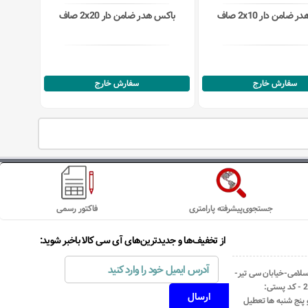
ضامن دار 2x10 صاف
باکس هدر ضامن دار 2x20 صاف
سفارش خارج
سفارش خارج
جستجوی‌پیشرفته پارامتری
فاکتور رسمی
از تخفیف‌ها و جدیدترین‌های آی سی کالا باخبر شوید:
اسلامی-خیابان سی تیر-
نبش کوچه رستمی جاهد- پلاک67- واحد2 - کد پستی: