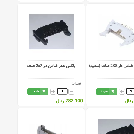
ر 2X8 صاف-(سفید)
باکس هدر ضامن دار 2x7 صاف
تعداد:
خرید
خرید
782,100 ریال