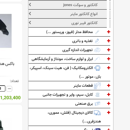
کانکتور و سوکت jones
انواع کانکتور ماینر
کانکتور فیبر نوری
محافظ مدار (فیوز، وریستور ...)
تغذیه و باتری
تجهیزات اندازه گیری
ابزار و لوازم ساخت، مونتاژ و آزمایشگاهی
باکس هدر ضام
الکترومکانیک ( فن، هیت سینک، اسپیکر،
بازر، موتور ...)
تعداد:
قطعات ماینر
کابل، سیم، وایر و تجهیزات جانبی
1,203,400 ریال
برق صنعتی
کالای دیجیتال (فلش، مموری،
هندزفری...)