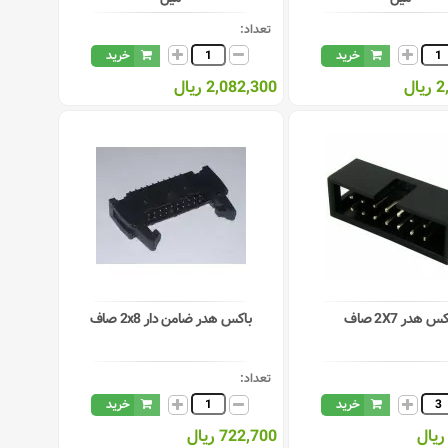
تعداد:
خرید
خرید
ال
2,082,300 ریال
س هدر 2X7 صاف
باکس هدر ضامن دار 2x8 صاف
تعداد:
خرید
خرید
722,700 ریال