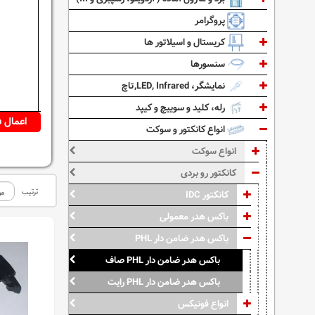
پروگرامر
کریستال و اسیلاتور ها
سنسورها
نمایشگر، LED, Infrared,تاچ
رله، کلید و سوییچ و کیپد
انواع کانکتور و سوکت
انواع سوکت
کانکتور رو بردی
ترتیب
کانکتور IDC
باکس هدر معمولی
باکس هدر ضامن دار PHL
باکس هدر ضامن دار PHL صاف
باکس هدر ضامن دار PHL رایت
انواع فونیکس