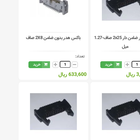
باکس هدر ضامن دار 2x25 صاف-1.27
باکس هدر بدون ضامن 2X8 صاف
میل
تعداد:
خرید
خرید
ال
633,600 ریال