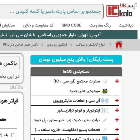
دیتاشیت
رنگ مقاومت
SMD CODE
کد مقاومت و خازن
سفارش از
آدرس: تهران- بلوار جمهوری اسلامی- خیابان سی تیر- نبش کوچه رستمی جاهد- پلاک67- واحد2 - تلفن:02165021256 و 5021235
انواع کانکتور و سوکت
کانکتور رو بردی
باکس هدر ضامن دار PHL
پست رایگان | بالای پنج میلیون تومان
باکس هدر 
دسته‌بندی کالاها
در این بخش انو
مدارات مجتمع (آی سی ، IC)
26 کالا
موجودی های جدید
فیلتر هوش
آی سی و قطعات مایکروویوی
اپتوکوپلر و فوتو ترانزیستور
فقط
ترانزیستور، دیود، زنر، تایریستور، پل دیود
قطعات پسیو (مقاومت، خازن، سلف ...)
بله
2)
برد و ماژول آماده ( آردوینو، رسپبری و ...)