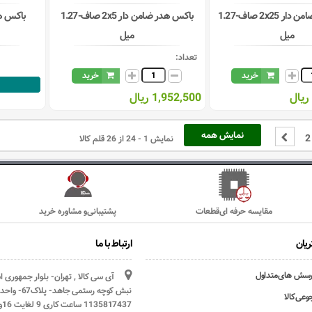
باکس هدر ضامن دار 2x25 صاف-1.27
باکس هدر ضامن دار 2x5 صاف-1.27
باکس هدر 
میل
میل
تعداد:
خرید
خرید
1,952,500 ریال
نمایش همه
2
نمایش 1 - 24 از 26 قلم کالا
مقایسه حرفه ای‌قطعات
پشتیبانی‌و مشاوره خرید
یان
ارتباط با ما
رسش های‌متداول
آی سی کالا , تهران- بلوار جمهوری 
وعی‌کالا
1135817437 ساعت کاری 9 لغایت 16و پنج شنبه ها تعطیل