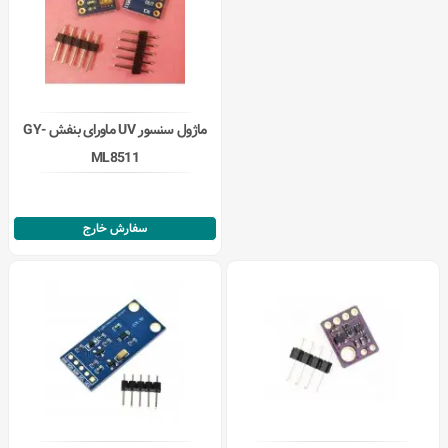
ماژول سنسور UV ماورای بنفش GY-
ML8511
سفارش خارج