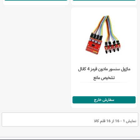
ماژول سنسور مادون قرمز 4 کانال
تشخیص مانع
سفارش خارج
نمایش 1 - 16 از 16 قلم کالا