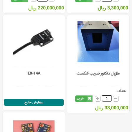
3,300,000 ریال
220,000,000 ریال
ماژول دتکتور ضریب شکست
EX-14A
تعداد:
خرید
سفارش خارج
33,000,000 ریال