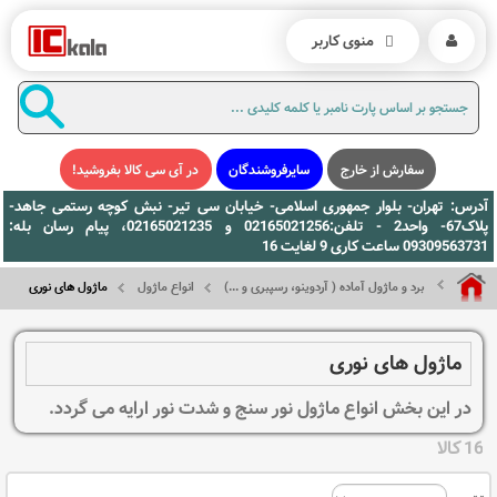
منوی کاربر
سفارش از خارج
سایرفروشندگان
در آی سی کالا بفروشید!
آدرس: تهران- بلوار جمهوری اسلامی- خیابان سی تیر- نبش کوچه رستمی جاهد-
پلاک67- واحد2 - تلفن:02165021256 و 02165021235، پیام رسان بله:
09309563731 ساعت کاری 9 لغایت 16
برد و ماژول آماده ( آردوینو، رسپبری و ...)
انواع ماژول
ماژول های نوری
ماژول های نوری
در این بخش انواع ماژول نور سنج و شدت نور ارایه می گردد.
16 کالا