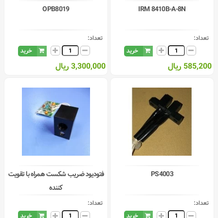
OPB8019
IRM 8410B-A-8N
تعداد:
تعداد:
خرید
خرید
585,200 ریال
3,300,000 ریال
PS4003
فتودیود ضریب شکست همراه با تقویت
کننده
تعداد:
تعداد:
خرید
خرید