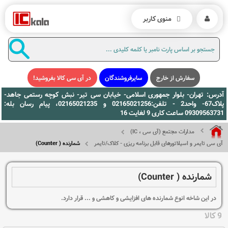
منوی کاربر
سفارش از خارج
سایرفروشندگان
در آی سی کالا بفروشید!
آدرس: تهران- بلوار جمهوری اسلامی- خیابان سی تیر- نبش کوچه رستمی جاهد-
پلاک67- واحد2 - تلفن:02165021256 و 02165021235، پیام رسان بله:
09309563731 ساعت کاری 9 لغایت 16
مدارات مجتمع (آی سی ، IC)
آی سی تایمر و اسیلاتورهای قابل برنامه ریزی - کلاک/تایمر
شمارنده ( Counter)
شمارنده ( Counter)
در این شاخه انوع شمارنده های افزایشی و کاهشی و ... قرار دارد.
9 کالا