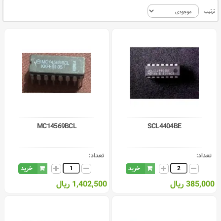
ترتیب
MC14569BCL
SCL4404BE
تعداد:
تعداد:
خرید
خرید
385,000 ریال
1,402,500 ریال