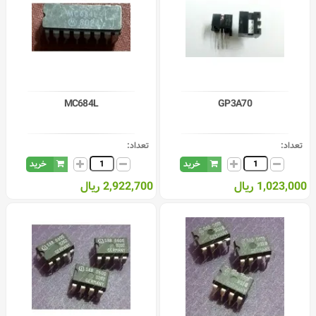
MC684L
GP3A70
تعداد:
تعداد:
خرید
خرید
1,023,000 ریال
2,922,700 ریال