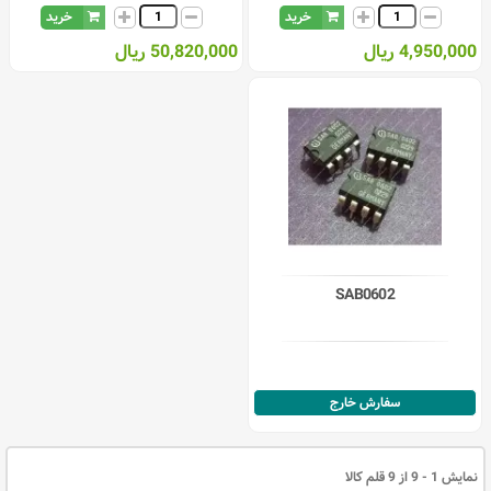
خرید
خرید
4,950,000 ریال
50,820,000 ریال
SAB0602
سفارش خارج
نمایش 1 - 9 از 9 قلم کالا