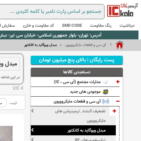
دیتاشیت
رنگ مقاومت
SMD CODE
کد مقاومت و خازن
سفارش از
آدرس: تهران- بلوار جمهوری اسلامی- خیابان سی تیر- نبش کوچه رستمی جاهد- پلاک67- واحد2 - تلفن:02165021256 و 5021235
آی سی و قطعات مایکروویوی
مبدل ویوگاید به کانکتور
پست رایگان | بالای پنج میلیون تومان
مبدل ویو
دسته‌بندی کالاها
در این شاخه مبدل های 
مدارات مجتمع (آی سی ، IC)
4 کالا
موجودی های جدید
آی سی و قطعات مایکروویوی
ترتیب
تضعیف کننده , ترمینیشن های
مایکروویوی
مبدل ویوگاید به کانکتور
ترانسفورمرهای RF