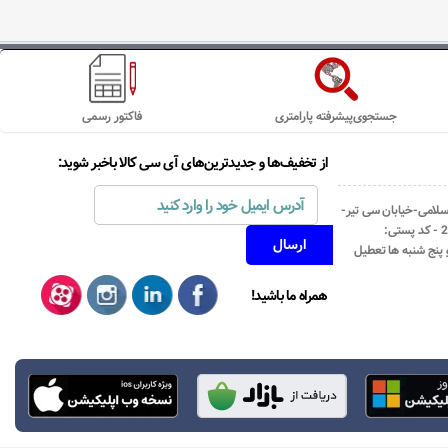
جستجوی‌پیشرفته پارامتری
فاکتور رسمی
از تخفیف‌ها و جدیدترین‌های آی سی کالا باخبر شوید:
اسلامی-خیابان سی تیر-
نبش کوچه رستمی جاهد- پلاک67- واحد2 - کد پستی:
همراه ما باشید!