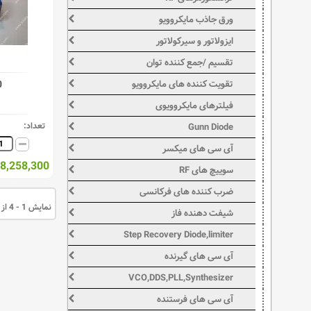
ورق جاذب مایکروویو
ایزولاتور و سیرکولاتور
تقسیم /جمع کننده توان
تقویت کننده های مایکروویو
0
فیلترهای مایکروویوی
تعداد:
Gunn Diode
آی سی های میکسر
948,258,300 ر
سوییچ های RF
ضرب کننده های فرکانسی
نمایش 1 - 4 از 4 قلم کالا
شیفت دهنده فاز
Step Recovery Diode,limiter
آی سی های گیرنده
VCO,DDS,PLL,Synthesizer
آی سی های فرستنده