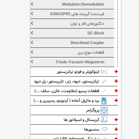
Modulator/Demodulator
فرستنده گیرنده های GSM/GPRS
دتکتورهای فاز و توان
DC-Block
Directional Coupler
قطعات موج بری
Triode-Vacuum-Magnetron
اپتوکوپلر و فوتو ترانزیستور
ترانزیستور، دیود، زنر، تایریستور، پل دیود
قطعات پسیو (مقاومت، خازن، سلف ...)
برد و ماژول آماده ( آردوینو، رسپبری و ...)
پروگرامر
کریستال و اسیلاتور ها
سنسورها