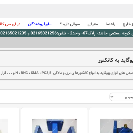
 خارج
راهنما
معرفی
سوالی دارید؟
سایرفروشندگان
در آی سی کالا
0216، پیام رسان بله: 09309563731 ساعت کاری 9 لغایت 16
گاید به کانکتور
انواع ویوگاید به انواع کانکتورها ی نری و مادگی N ، BNC ، SMA ، PC3,5 و . . . قرار دارد.