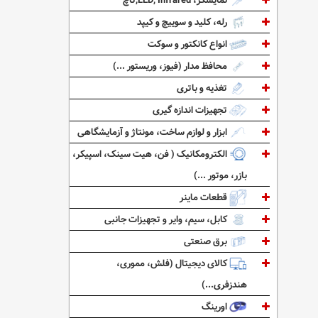
نمایشگر، LED, Infrared,تاچ
رله، کلید و سوییچ و کیپد
انواع کانکتور و سوکت
محافظ مدار (فیوز، وریستور ...)
تغذیه و باتری
تجهیزات اندازه گیری
ابزار و لوازم ساخت، مونتاژ و آزمایشگاهی
الکترومکانیک ( فن، هیت سینک، اسپیکر،
بازر، موتور ...)
قطعات ماینر
کابل، سیم، وایر و تجهیزات جانبی
برق صنعتی
کالای دیجیتال (فلش، مموری،
هندزفری...)
اورینگ