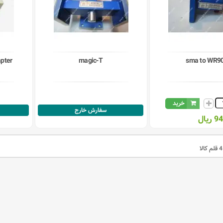
pter
magic-T
sma to WR9
خرید
سفارش خارج
یال