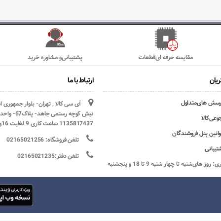
مقایسه حرفه ای‌قطعات
پشتیبانی‌و مشاوره خرید
یان
ارتباط با ما
رسش های‌متداول
آی سی کالا , تهران- بلوار جمهوری 
وعی‌کالا
1135817437 ساعت کاری 9 لغایت 16و پنج شنبه ها تعطیل
وانین پنل فروشندگان
تلفن فروشگاه: 02165021256
تیبانی
تلفن دفتر:02165021235
ساعات کاری: روز های‌شنبه تا چهار شنبه 9 تا 18 و پنجشنبه