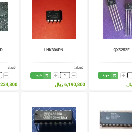
7D
LNK306PN
QX5252F
تعداد:
تعداد:
خرید
خرید
6,190,800 ریال
234,300 ریال