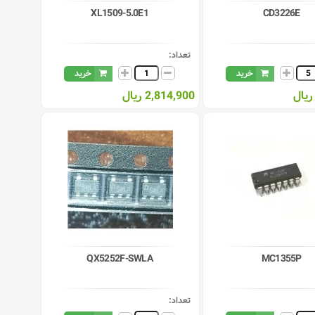
XL1509-5.0E1
CD3226E
تعداد:
خرید
خرید
2,814,900 ریال
QX5252F-SWLA
MC1355P
تعداد: