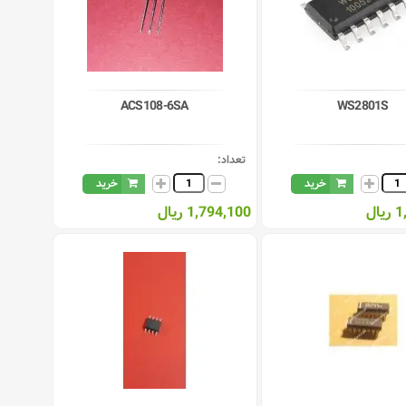
ACS108-6SA
WS2801S
تعداد:
خرید
خرید
ال
1,794,100 ریال