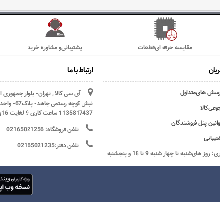
مقایسه حرفه ای‌قطعات
پشتیبانی‌و مشاوره خرید
یان
ارتباط با ما
رسش های‌متداول
آی سی کالا , تهران- بلوار جمهوری 
وعی‌کالا
1135817437 ساعت کاری 9 لغایت 16و پنج شنبه ها تعطیل
وانین پنل فروشندگان
تلفن فروشگاه: 02165021256
تیبانی
تلفن دفتر:02165021235
ساعات کاری: روز های‌شنبه تا چهار شنبه 9 تا 18 و پنجشنبه