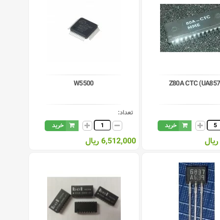
W5500
Z80A CTC (UA85
تعداد:
خرید
خرید
6,512,000 ریال