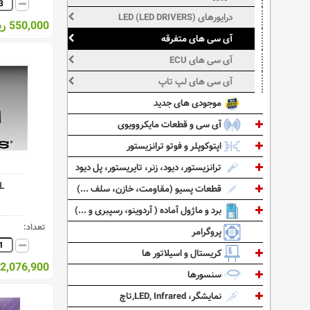
درایورهای LED (LED DRIVERS)
550,000 ریال
آی سی های متفرقه
آی سی های ECU
آی سی های لپ تاپ
موجودی های جدید
آی سی و قطعات مایکروویوی
اپتوکوپلر و فوتو ترانزیستور
ترانزیستور، دیود، زنر، تایریستور، پل دیود
L
قطعات پسیو (مقاومت، خازن، سلف ...)
برد و ماژول آماده ( آردوینو، رسپبری و ...)
تعداد:
پروگرامر
کریستال و اسیلاتور ها
12,076,900 ریا
سنسورها
نمایشگر، LED, Infrared,تاچ