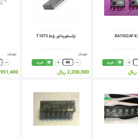
BA7652AF-E
ترانسفورماتور رابط T1075
تعداد:
تعداد:
خرید
خرید
2,200,000 ریال
1,951,400 ری