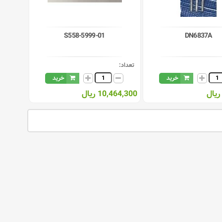
S558-5999-01
DN6837A
تعداد:
خرید
خرید
10,464,300 ریال