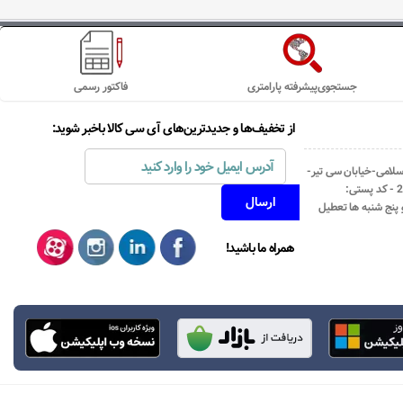
جستجوی‌پیشرفته پارامتری
فاکتور رسمی
از تخفیف‌ها و جدیدترین‌های آی سی کالا باخبر شوید:
اسلامی-خیابان سی تیر-
نبش کوچه رستمی جاهد- پلاک67- واحد2 - کد پستی:
همراه ما باشید!