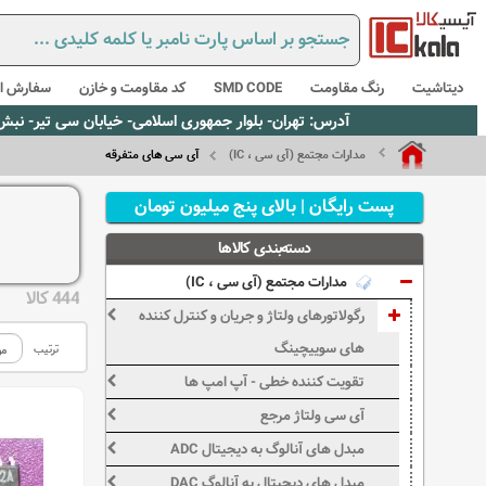
دیتاشیت
رنگ مقاومت
SMD CODE
کد مقاومت و خازن
سفارش از
آدرس: تهران- بلوار جمهوری اسلامی- خیابان سی تیر- نبش کوچه رستمی جاهد- پلاک67- واحد2 - تلفن:02165021256 و 5021235
مدارات مجتمع (آی سی ، IC)
آی سی های متفرقه
پست رایگان | بالای پنج میلیون تومان
دسته‌بندی کالاها
مدارات مجتمع (آی سی ، IC)
444 کالا
رگولاتورهای ولتاژ و جریان و کنترل کننده
های سوییچینگ
ترتیب
تقویت کننده خطی - آپ امپ ها
آی سی ولتاژ مرجع
مبدل های آنالوگ به دیجیتال ADC
مبدل های دیجیتال به آنالوگ DAC