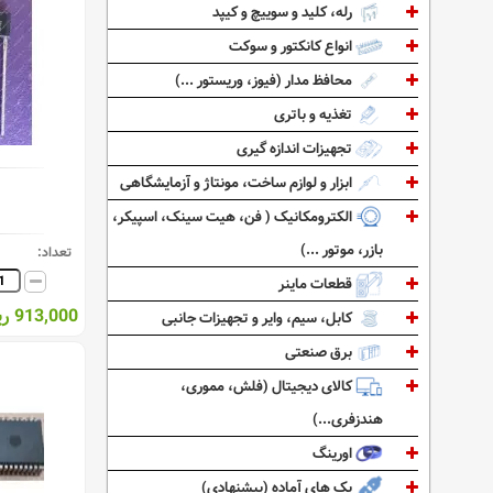
رله، کلید و سوییچ و کیپد
انواع کانکتور و سوکت
محافظ مدار (فیوز، وریستور ...)
تغذیه و باتری
تجهیزات اندازه گیری
ابزار و لوازم ساخت، مونتاژ و آزمایشگاهی
الکترومکانیک ( فن، هیت سینک، اسپیکر،
بازر، موتور ...)
تعداد:
قطعات ماینر
913,000 ریال
کابل، سیم، وایر و تجهیزات جانبی
برق صنعتی
کالای دیجیتال (فلش، مموری،
هندزفری...)
اورینگ
پک های آماده (پیشنهادی)