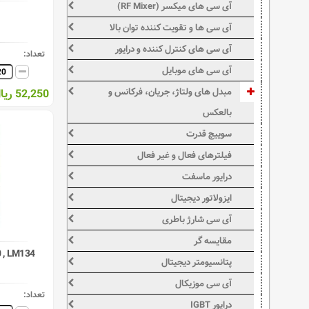
آی سی های میکسر (RF Mixer)
آی سی ها و تقویت کننده توان بالا
آی سی های کنترل کننده و درایور
تعداد:
آی سی های موبایل
مبدل های ولتاژ، جریان، فرکانس و
52,250 ریال
بالعکس
سوییچ قدرت
فیلترهای فعال و غیر فعال
درایور ماسفت
ایزولاتور دیجیتال
آی سی شارژ باطری
مقایسه گر
 , LM134
پتانسیومتر دیجیتال
آی سی موزیکال
تعداد:
درایور IGBT