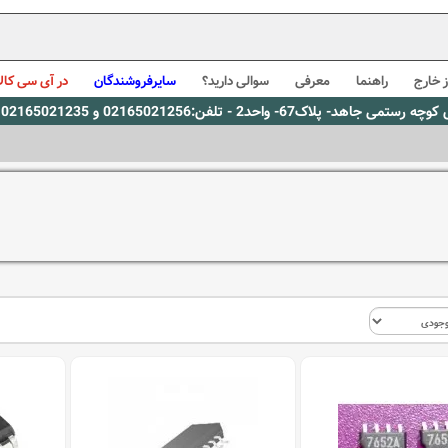
 خارج
راهنما
معرفی
سوالی دارید؟
سایرفروشندگان
در آی سی کالا
0216، پیام رسان بله: 09309563731 ساعت کاری 9 لغایت 16