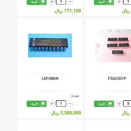
خرید
خرید
771,100 ریال
LM1886N
FSA2501P
تعداد:
خرید
خرید
3,300,000 ریال