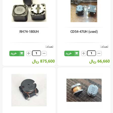
RH74-180UH
CD54-47UH (used)
تعداد:
تعداد:
خرید
خرید
66,660 ریال
875,600 ریال