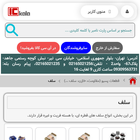
منوی کاربر
سفارش از خارج
سایرفروشندگان
در آی سی کالا بفروشید!
آدرس: تهران- بلوار جمهوری اسلامی- خیابان سی تیر- نبش کوچه رستمی جاهد-
پلاک67- واحد2 - تلفن:02165021256 و 02165021235، پیام رسان بله:
09309563731 ساعت کاری 9 لغایت 16
قطعات پسیو (مقاومت، خازن، سلف ...)
سلف
سلف
در این بخش، انواع سلف های قطره ای، با هسته فریت و غیره قرار دارند.