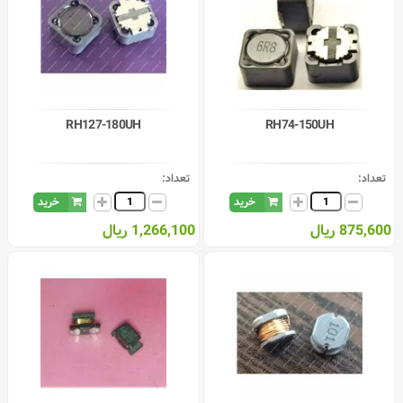
RH127-180UH
RH74-150UH
تعداد:
تعداد:
خرید
خرید
875,600 ریال
1,266,100 ریال