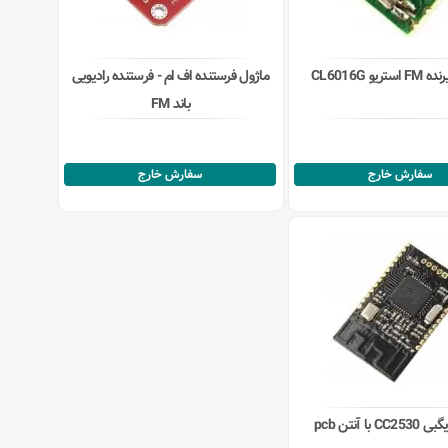
ریو CL6016G
ماژول فرستنده اف ام - فرستنده رادیویی
باند FM
سفارش خارج
سفارش خارج
 با آنتن pcb