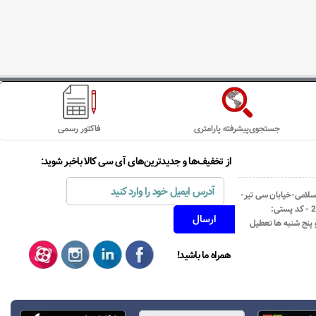
جستجوی‌پیشرفته پارامتری
فاکتور رسمی
از تخفیف‌ها و جدیدترین‌های آی سی کالا باخبر شوید:
اسلامی-خیابان سی تیر-
نبش کوچه رستمی جاهد- پلاک67- واحد2 - کد پستی:
همراه ما باشید!