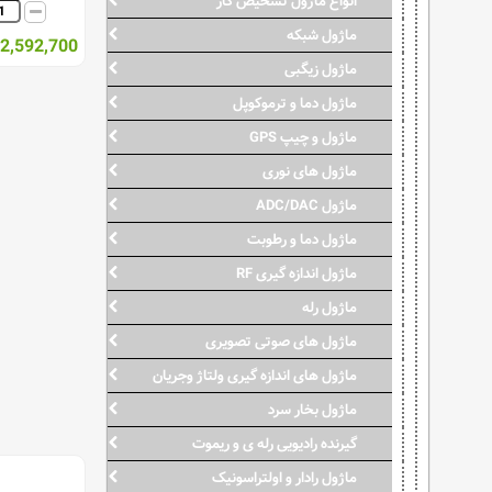
انواع ماژول تشخیص گاز
ماژول شبکه
2,592,700 ریال
ماژول زیگبی
ماژول دما و ترموکوپل
ماژول و چیپ GPS
ماژول های نوری
ماژول ADC/DAC
ماژول دما و رطوبت
ماژول اندازه گیری RF
ماژول رله
ماژول های صوتی تصویری
ماژول های اندازه گیری ولتاژ وجریان
ماژول بخار سرد
گیرنده رادیویی رله ی و ریموت
ماژول رادار و اولتراسونیک