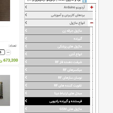
آردوینو Arduino
بردهای کاربردی و آموزشی
انواع ماژول
ماژول جرقه زن
گیرنده
تعداد:
ماژول های پزشکی
انواع آنتن
673,200 ریال
شیفت دهنده فاز RF
میکسرهای RF
نوسان سازهای RF
تقویت کننده های RF
مبدل های ارتباط دیتا
فرستنده و گیرنده رادیویی
ماژول های GSM