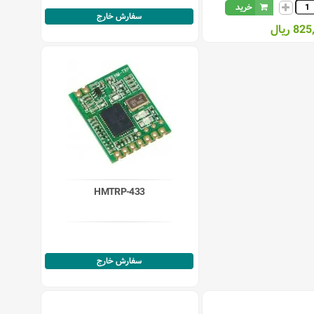
خرید
سفارش خارج
 ریال
HMTRP-433
سفارش خارج