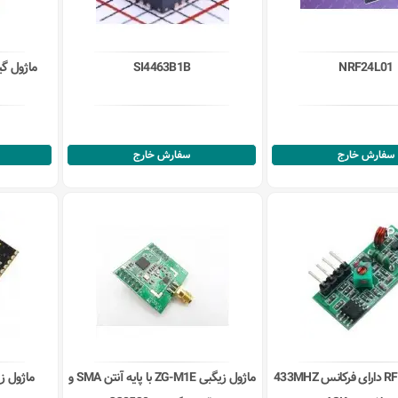
NRF24L01
SI4463B1B
ماژول گیرنده FM است
سفارش خارج
سفارش خارج
ماژوی گیرنده RF دارای فرکانس 433MHZ
ماژول زیگبی ZG-M1E با پایه آنتن SMA و
ماژول زیگبی CC2530