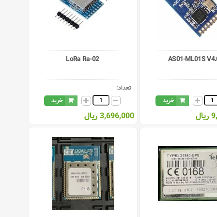
LoRa Ra-02
AS01-ML01S V4.
تعداد:
خرید
خرید
ال
3,696,000 ریال