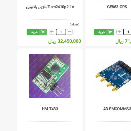
GE863-GPS
Zicm2410p2-1c ماژول رادیویی
تعداد:
خرید
خرید
یال
32,450,000 ریال
HM-T433
AD-FMCOMMS3