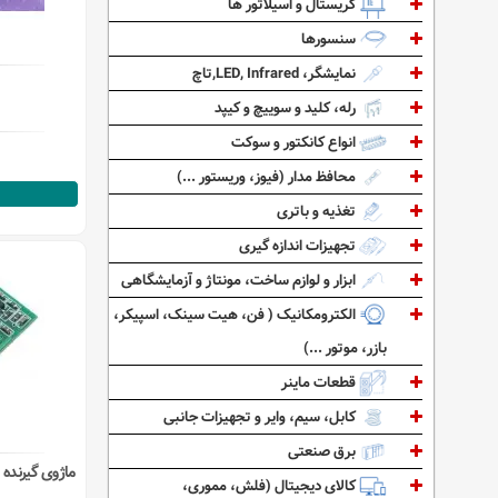
کریستال و اسیلاتور ها
سنسورها
نمایشگر، LED, Infrared,تاچ
رله، کلید و سوییچ و کیپد
انواع کانکتور و سوکت
محافظ مدار (فیوز، وریستور ...)
تغذیه و باتری
تجهیزات اندازه گیری
ابزار و لوازم ساخت، مونتاژ و آزمایشگاهی
الکترومکانیک ( فن، هیت سینک، اسپیکر،
بازر، موتور ...)
قطعات ماینر
کابل، سیم، وایر و تجهیزات جانبی
برق صنعتی
کالای دیجیتال (فلش، مموری،