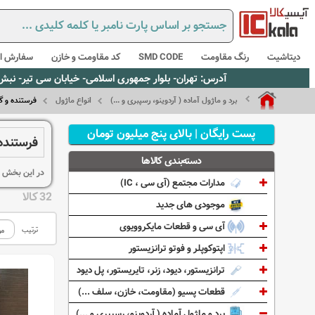
دیتاشیت
رنگ مقاومت
SMD CODE
کد مقاومت و خازن
سفارش از
آدرس: تهران- بلوار جمهوری اسلامی- خیابان سی تیر- نبش کوچه رستمی جاهد- پلاک67- واحد2 - تلفن:02165021256 و 5021235
برد و ماژول آماده ( آردوینو، رسپبری و ...)
انواع ماژول
فرستنده و گی
پست رایگان | بالای پنج میلیون تومان
فرستنده 
دسته‌بندی کالاها
در این بخش ان
مدارات مجتمع (آی سی ، IC)
32 کالا
موجودی های جدید
آی سی و قطعات مایکروویوی
ترتیب
اپتوکوپلر و فوتو ترانزیستور
ترانزیستور، دیود، زنر، تایریستور، پل دیود
قطعات پسیو (مقاومت، خازن، سلف ...)
برد و ماژول آماده ( آردوینو، رسپبری و ...)