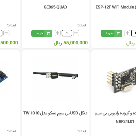
GE865-QUAD
ESP-12F WiFi Module (
تعداد:
تعداد:
خرید
خرید
55,000,000 ریال
71,500,000 ر
ه و گیرنده رادیویی بی سیم
دانگل USB بی سیم تسکو مدل TW 1010
NRF24L01
تعداد:
تعداد: