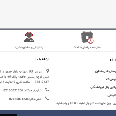
مقایسه حرفه ای‌قطعات
پشتیبانی‌و مشاوره خرید
یان
ارتباط با ما
رسش های‌متداول
آی سی کالا , تهران- بلوار جمهوری 
وعی‌کالا
1135817437 ساعت کاری 9 لغایت 16و پنج شنبه ها تعطیل
وانین پنل فروشندگان
تلفن فروشگاه: 02165021256
تیبانی
تلفن دفتر:02165021235
ساعات کاری: روز های‌شنبه تا چهار شنبه 9 تا 18 و پنجشنبه