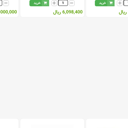
خرید
خرید
6,098,400 ریال
825,000,000