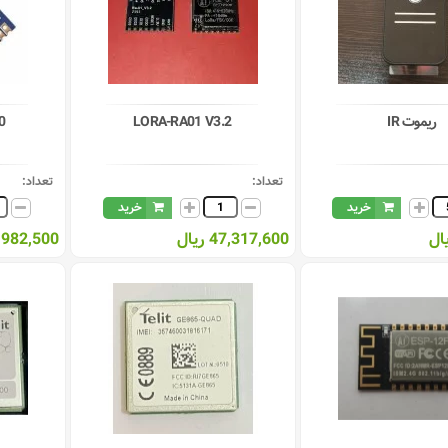
ریموت IR
LORA-RA01 V3.2
0
تعداد:
تعداد:
خرید
خرید
47,317,600 ریال
9,982,500 ری