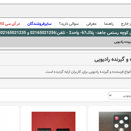
 خارج
راهنما
معرفی
سوالی دارید؟
سایرفروشندگان
در آی سی کالا
0216، پیام رسان بله: 09309563731 ساعت کاری 9 لغایت 16
رنده رادیویی
و گیرنده رادیویی
واع فرستنده و گیرنده رادیویی برای کاربران ارایه گردیده است.