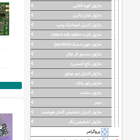
ماژول کوره القایی
ماژول شارژ باتری
ماژول کنترل اتوماتیک پمپ
ماژول کارت حافظه (micro sd)
ماژول جوی استیک(joystick)
ماژول سنسور اثر هال
ماژول تاچ (لمسی)
ماژول کنترل دور موتور
ماژول پاور بانک
ماژول ساعت
دیمر
ماژول کنترل تشخیص گفتار هوشمند
ماژول تشخیص رنگ
پروگرامر