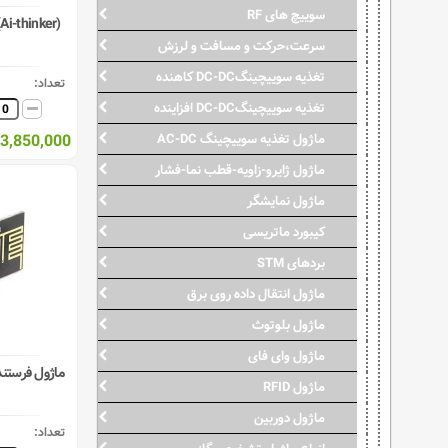
سوییچ های RF
Ai-thinker)
سرعت،حرکت و مسافت و لرزش
تغذیه سوییچینگDC-DC کاهنده
تعداد:
تغذیه سوییچینگDC-DC افزاینده
3,850,000 ریال
ماژول تغذیه سوییچینگ AC-DC
ماژول ژایرو-زاویه-قطب نما-فشار
ماژول نمایشگر
کیبورد ماتریسی
بردهای STM
ماژول انتقال داده روی برق
ماژول بلوتوث
ماژول وای فای
ماژول فرستند
ماژول RFID
ماژول دوربین
تعداد: