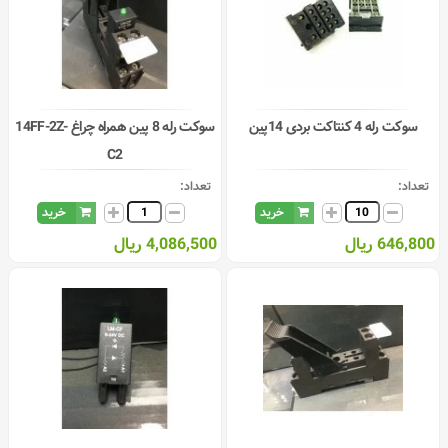
سوکت رله 4 کنتاکت بردی 14پین
سوکت رله 8 پین همراه چراغ 14FF-2Z-
C2
تعداد:
تعداد:
خرید
خرید
646,800 ریال
4,086,500 ریال