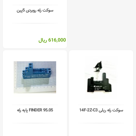
سوکت رله روبردی 5پین
616,000 ریال
سوکت رله ریلی 14F-2Z-C3
FINDER 95.05 پایه رله