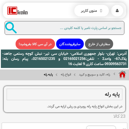
منوی کاربر
سفارش از خارج
سایرفروشندگان
در آی سی کالا بفروشید!
آدرس: تهران- بلوار جمهوری اسلامی- خیابان سی تیر- نبش کوچه رستمی جاهد-
پلاک67- واحد2 - تلفن:02165021256 و 02165021235، پیام رسان بله:
09309563731 ساعت کاری 9 لغایت 16
رله، کلید و سوییچ و کیپد
انواع رله
پایه رله
پایه رله
در این بخش انواع پایه رله روبردی و ریلی ارایه می گردد.
23 کالا