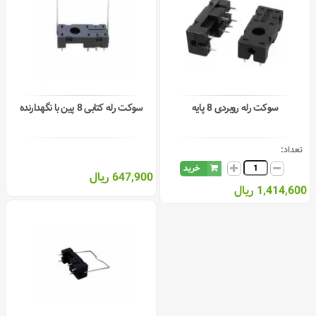
سوکت رله روبردی 8 پایه
سوکت رله کتابی 8 پین با نگهدارنده
تعداد:
خرید
647,900 ریال
1,414,600 ریال