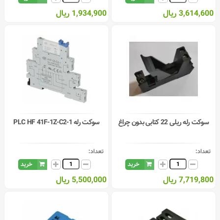
3,614,600 ریال
1,934,900 ریال
سوکت رله ریلی 22 کتابی بدون چراغ
سوکت رله PLC HF 41F-1Z-C2-1
تعداد:
تعداد:
خرید
خرید
7,719,800 ریال
5,500,000 ریال