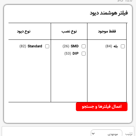
120 کالا
فیلتر هوشمند دیود
فقط موجود
نوع نصب
نوع دیود
بله
(84)
SMD
(26)
Standard
(82)
(53)
DIP
ترتیب