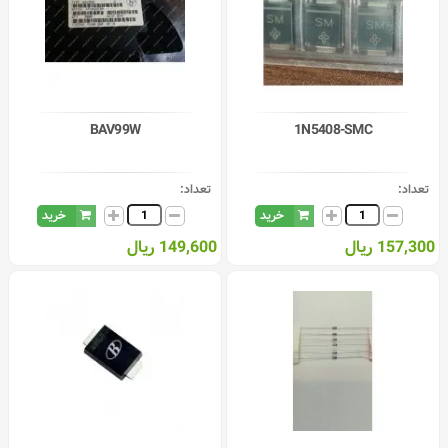
BAV99W
1N5408-SMC
تعداد:
تعداد:
خرید
خرید
157,300 ریال
149,600 ریال