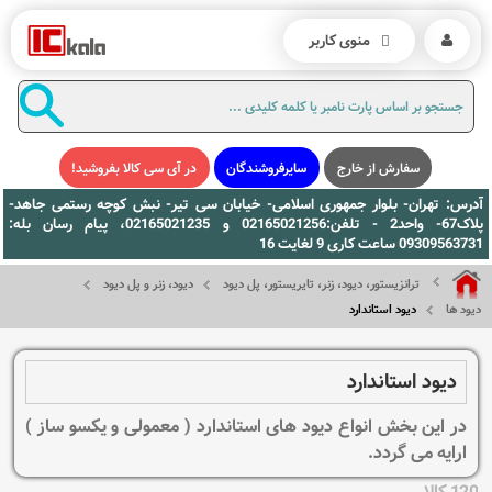
منوی کاربر
سفارش از خارج
سایرفروشندگان
در آی سی کالا بفروشید!
آدرس: تهران- بلوار جمهوری اسلامی- خیابان سی تیر- نبش کوچه رستمی جاهد-
پلاک67- واحد2 - تلفن:02165021256 و 02165021235، پیام رسان بله:
09309563731 ساعت کاری 9 لغایت 16
ترانزیستور، دیود، زنر، تایریستور، پل دیود
دیود، زنر و پل دیود
دیود ها
دیود استاندارد
دیود استاندارد
در این بخش انواع دیود های استاندارد ( معمولی و یکسو ساز )
ارایه می گردد.