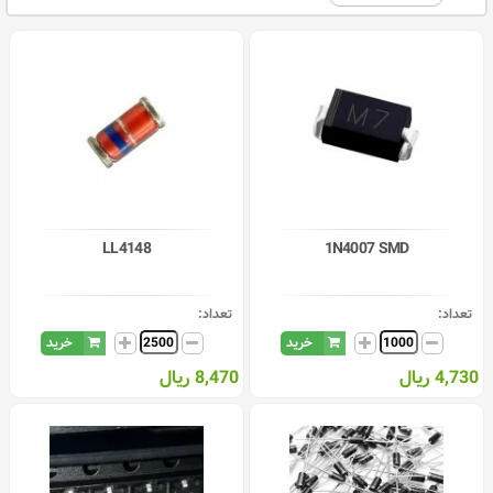
LL4148
1N4007 SMD
تعداد:
تعداد:
خرید
خرید
4,730 ریال
8,470 ریال