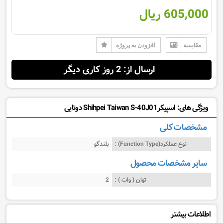
605,000 ریال
مقایسه
افزودن به پروژه
ارسال از: 2 روز کاری دیگر
ویژگی های: اسپیکرShihpei Taiwan S-40J01 دوتایی
مشخصات کلی
نوع عملکرد(Function Type) :
بلندگو
سایر مشخصات محصول
توان ( وات ) :
2
اطلاعات بیشتر