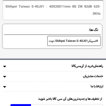
Shihpei Taiwan S-40J01：40X28X11mm 8Ω 2W 82dB 620-
3KHz
تگ ها:
اسپیکرShihpei Taiwan S-40J01 دوت
راهنمای‌خرید از آی‌سی‌کالا
خدمات مشتریان
ارتباط با ما
از تخفیف‌ها و جدیدترین‌های آی سی کالا باخبر شوید: