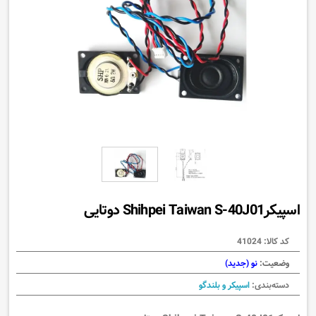
اسپیکرShihpei Taiwan S-40J01 دوتایی
کد کالا:
41024
وضعیت:
نو (جدید)
دسته‌بندی:
اسپیکر و بلندگو