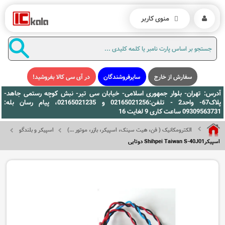
منوی کاربر
سفارش از خارج
سایرفروشندگان
در آی سی کالا بفروشید!
آدرس: تهران- بلوار جمهوری اسلامی- خیابان سی تیر- نبش کوچه رستمی جاهد-
پلاک67- واحد2 - تلفن:02165021256 و 02165021235، پیام رسان بله:
09309563731 ساعت کاری 9 لغایت 16
الکترومکانیک ( فن، هیت سینک، اسپیکر، بازر، موتور ...)
اسپیکر و بلندگو
اسپیکرShihpei Taiwan S-40J01 دوتایی