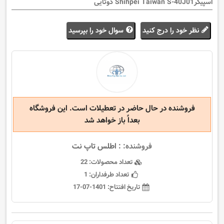
اسپیکرShihpei Taiwan S-40J01 دوتایی
نظر خود را درج کنید
سوال خود را بپرسید
فروشنده در حال حاضر در تعطیلات است. این فروشگاه
بعداً باز خواهد شد
فروشنده: :
اطلس تاپ نت
تعداد محصولات:
22
تعداد طرفداران:
1
تاریخ افتتاح:
1401-07-17