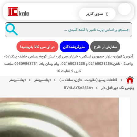
منوی کاربر
سفارش از خارج
سایرفروشندگان
در آی سی کالا بفروشید!
آدرس: تهران- بلوار جمهوری اسلامی- خیابان سی تیر- نبش کوچه رستمی جاهد- پلاک67-
واحد2 - تلفن:02165021256 و 02165021235، پیام رسان بله: 09309563731 ساعت
کاری 9 لغایت 16
قطعات پسیو (مقاومت، خازن، سلف ...)
>
پتانسیومتر
>
پتانسیومتر
ولومی تک دور قفل دار
>
RV4LAYSA253A