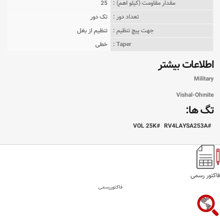
مقدار مقاومت (کیلو اهم) :
25
تعداد دور :
تک دور
جهت پیچ تنظیم :
تنظیم از بغل
Taper :
خطی
اطلاعات بیشتر
Military
Vishal-Ohmite
تگ ها:
VOL 25K
RV4LAYSA253A
فاکتور رسمی
فاکتوررسمی