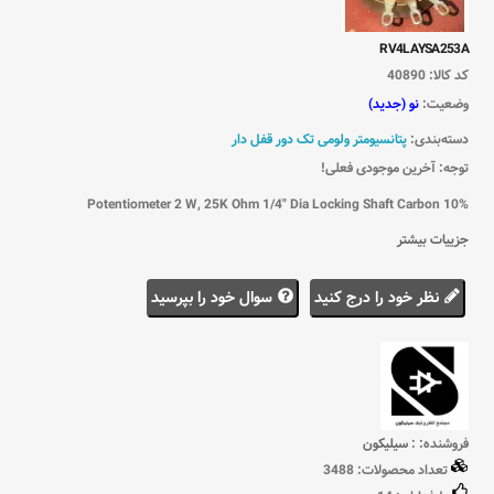
RV4LAYSA253A
کد کالا:
40890
وضعیت:
نو (جدید)
دسته‌بندی:
پتانسیومتر ولومی تک دور قفل دار
توجه: آخرین موجودی فعلی!
Potentiometer 2 W, 25K Ohm 1/4" Dia Locking Shaft Carbon 10%
جزییات بیشتر
نظر خود را درج کنید
سوال خود را بپرسید
فروشنده: :
سيليكون
تعداد محصولات:
3488