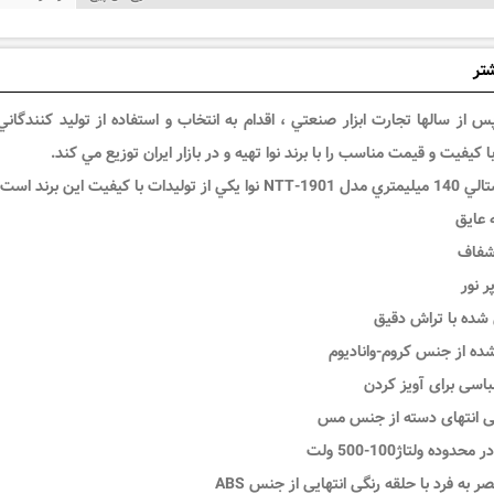
شتر
 از سالها تجارت ابزار صنعتي ، اقدام به انتخاب و استفاده از توليد کنندگا
 کيفيت و قيمت مناسب را با برند نوا تهيه و در بازار ايران توزيع مي کند.
 بعضي شاخص هاي آن شامل موارد زير مي باشد:
 عایق
 شفاف
ر نور
 شده با تراش دقیق
شده از جنس کروم-وانادیوم
لباسی برای آویز کردن
 انتهای دسته از جنس مس
حدوده ولتاژ100-500 ولت
 به فرد با حلقه رنگی انتهایی از جنس ABS