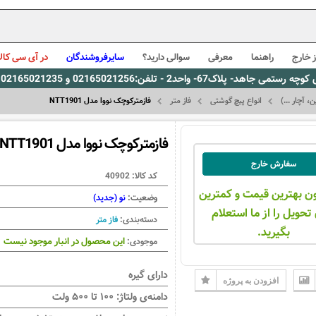
 خارج
راهنما
معرفی
سوالی دارید؟
سایرفروشندگان
در آی سی کالا
0216، پیام رسان بله: 09309563731 ساعت کاری 9 لغایت 16
 آچار ...)
انواع پیچ گوشتی
فاز متر
فازمترکوچک نووا مدل NTT1901
فازمترکوچک نووا مدل NTT1901
سفارش خارج
کد کالا:
40902
ن بهترین قیمت و کمترین
وضعیت:
نو (جدید)
تحویل را از ما استعلام
دسته‌بندی:
فاز متر
بگیرید.
این محصول در انبار موجود نیست
موجودی:
دارای گیره
افزودن به پروژه
دامنه‌ی ولتاژ: ۱۰۰ تا ۵۰۰ ولت