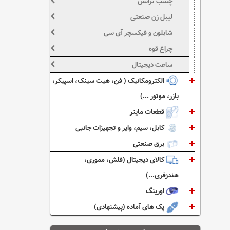
چسب ترانس
لیبل زن صنعتی
شابلون و فیکسچر آی سی
چراغ قوه
ساعت دیجیتال
الکترومکانیک ( فن، هیت سینک، اسپیکر،
بازر، موتور ...)
قطعات ماینر
کابل، سیم، وایر و تجهیزات جانبی
برق صنعتی
کالای دیجیتال (فلش، مموری،
هندزفری...)
اورینگ
پک های آماده (پیشنهادی)