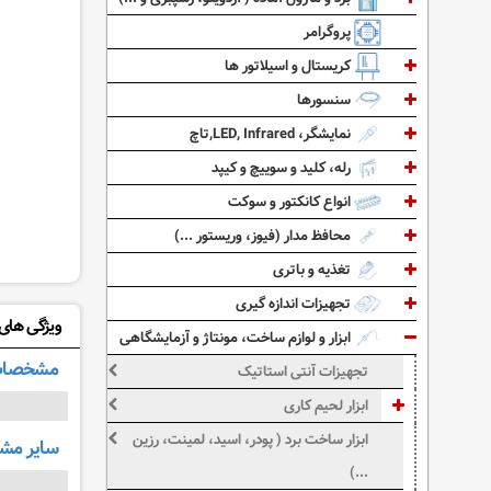
پروگرامر
کریستال و اسیلاتور ها
سنسورها
نمایشگر، LED, Infrared,تاچ
رله، کلید و سوییچ و کیپد
انواع کانکتور و سوکت
محافظ مدار (فیوز، وریستور ...)
تغذیه و باتری
تجهیزات اندازه گیری
ویژگی های: ف
ابزار و لوازم ساخت، مونتاژ و آزمایشگاهی
مشخصات
تجهیزات آنتی استاتیک
ابزار لحیم کاری
ابزار ساخت برد ( پودر، اسید، لمینت، رزین
سایر م
...)