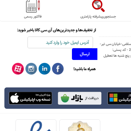
جستجوی‌پیشرفته پارامتری
فاکتور رسمی
از تخفیف‌ها و جدیدترین‌های آی سی کالا باخبر شوید:
اسلامی-خیابان سی تیر-
نبش کوچه رستمی جاهد- پلاک67- واحد2 - کد پستی:
همراه ما باشید!