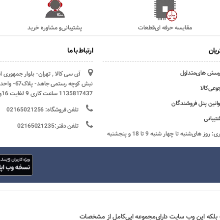
مقایسه حرفه ای‌قطعات
پشتیبانی‌و مشاوره خرید
یان
ارتباط با ما
رسش های‌متداول
آی سی کالا , تهران- بلوار جمهوری 
وعی‌کالا
1135817437 ساعت کاری 9 لغایت 16و پنج شنبه ها تعطیل
وانین پنل فروشندگان
تلفن فروشگاه: 02165021256
تیبانی
تلفن دفتر:02165021235
ساعات کاری: روز های‌شنبه تا چهار شنبه 9 تا 18 و پنجشنبه
 بلکه این وب سایت دارای‌مجموعه ایی‌کامل از مشخصات