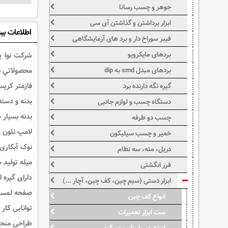
جوهر و چسب رسانا
ابزار برداشتن و گذاشتن آی سی
اطلاعات بی
فیبر سوراخ دار و برد های آزمایشگاهی
بردهای مایکرویو
شرکت نوا پس
محصولاتي با
بردهای مبدل smd به dip
فازمتر کريستالي 140 میلیمتري مدل NTT-1901 نوا يکي از توليدات با کيفيت اين برند است که
گیره نگه دارنده برد
بدنه و دسته
دستگاه چسب و لوازم جانبی
بدنه بسیار
چسب دو طرفه
لامپ نئون پ
خمیر و چسب سیلیکون
نوک آبکاری
دریل، مته، سه نظام
میله تولید 
فرز انگشتی
دارای گیره 
ابزار دستی (سیم چین، کف چین، آچار ...)
صفحه لمسی
انواع کف چین
توانایی کار در م
ست ابزار تعمیرات
طراحی منحصر