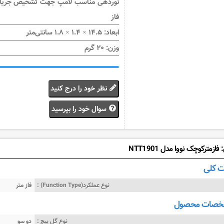
نوردهی مناسب لامپ جهت تشخیص جریا
فاز
ابعاد: ۱۴.۵ × ۱.۴ × ۱.۸ سانتی‌متر
وزن: ۲۰ گرم
نظر خود را درج کنید
سوال خود را بپرسید
ازمترکوچک نووا مدل NTT1901
 کلی
نوع عملکرد(Function Type) :
فاز متر
شخصات محصول
نوع گل پیچ :
دو سو