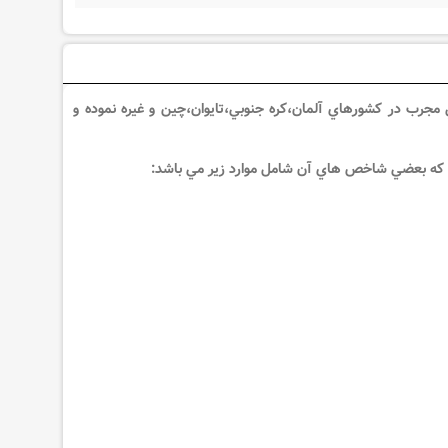
ني مجرب در کشورهاي آلمان،کره جنوبي،تايوان،چين و غيره نموده و