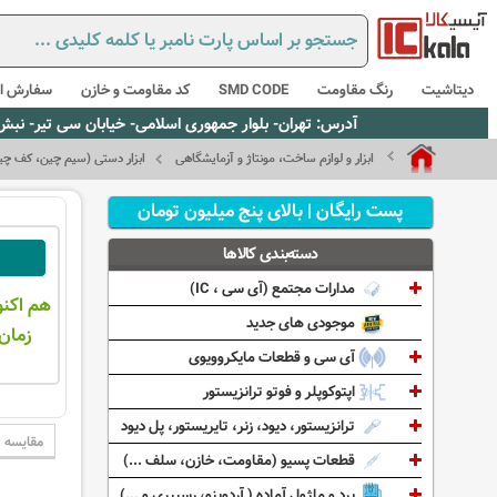
دیتاشیت
رنگ مقاومت
SMD CODE
کد مقاومت و خازن
سفارش از
آدرس: تهران- بلوار جمهوری اسلامی- خیابان سی تیر- نبش کوچه رستمی جاهد- پلاک67- واحد2 - تلفن:02165021256 و 5021235
ابزار و لوازم ساخت، مونتاژ و آزمایشگاهی
ابزار دستی (سیم چین، کف چین،
پست رایگان | بالای پنج میلیون تومان
دسته‌بندی کالاها
مدارات مجتمع (آی سی ، IC)
هم اکنو
موجودی های جدید
زمان 
آی سی و قطعات مایکروویوی
اپتوکوپلر و فوتو ترانزیستور
ترانزیستور، دیود، زنر، تایریستور، پل دیود
مقایسه
قطعات پسیو (مقاومت، خازن، سلف ...)
برد و ماژول آماده ( آردوینو، رسپبری و ...)