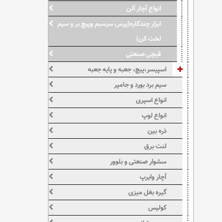
انواع آچار آلن
ابزار چندکاره(پرس سرسیم وپیچ بر و سیم
لخت کن)
قیچی صنعتی
اسپیسر،پیچ، جعبه و پایه جعبه
سیم برد بورد و جامپر
انواع اسپری
انواع لوپ
ذره بین
لنت برق
سشوار صنعتی و بلوور
آچار وایرپ
گیره بغل میزی
کولیس