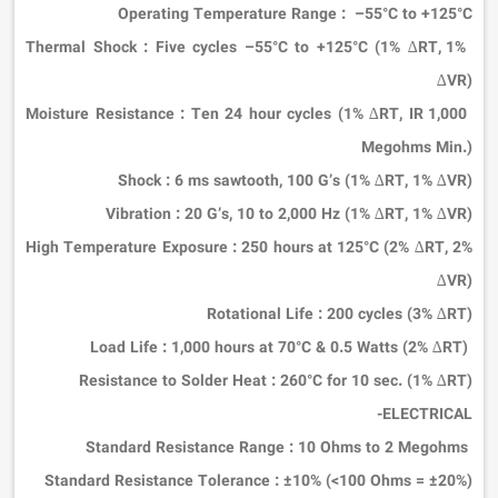
Operating Temperature Range
:
–55°C to +125°C
:
Five cycles –55°C to +125°C (1% ∆RT, 1%
Thermal Shock
∆VR)
:
Ten 24 hour cycles (1% ∆RT, IR 1,000
Moisture Resistance
Megohms Min.)
Shock
:
6 ms sawtooth, 100 G’s (1% ∆RT, 1% ∆VR)
Vibration
:
20 G’s, 10 to 2,000 Hz (1% ∆RT, 1% ∆VR)
High Temperature Exposure
:
250 hours at 125°C (2% ∆RT, 2%
∆VR)
Rotational Life
:
200 cycles (3% ∆RT)
:
1,000 hours at 70°C & 0.5 Watts (2% ∆RT)
Load Life
Resistance to Solder Heat
:
260°C for 10 sec. (1% ∆RT)
ELECTRICAL-
:
10 Ohms to 2 Megohms
Standard Resistance Range
Standard Resistance Tolerance
:
±10% (<100 Ohms = ±20%)