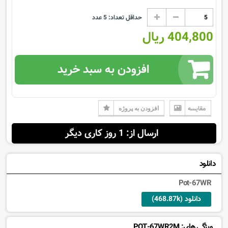
حداقل تعداد:
5
عدد
404,800 ریال
افزودن به سبد خرید
مقایسه
افزودن به پروژه
ارسال از: 1 روز کاری دیگر
دانلود
Pot-67WR
دانلود (468.87k)
ویژگی های: POT-67WR2M