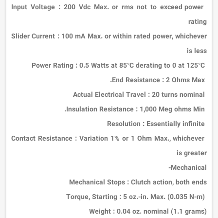
:
200 Vdc Max. or rms not to exceed power
Input Voltage
rating
Slider Current
:
100 mA Max. or within rated power, whichever
is less
:
0.5 Watts at 85°C derating to 0 at 125°C
Power Rating
:
2 Ohms Max.
End Resistance
:
20 turns nominal
Actual Electrical Travel
:
1,000 Meg ohms Min.
Insulation Resistance
:
Essentially infinite
Resolution
:
Variation 1% or 1 Ohm Max., whichever
Contact Resistance
is greater
Mechanical-
Mechanical Stops
:
Clutch action, both ends
:
5 oz.-in. Max. (0.035 N-m)
Torque, Starting
Weight
:
0.04 oz. nominal (1.1 grams)