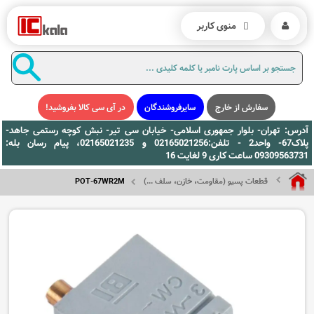
منوی کاربر
سفارش از خارج
سایرفروشندگان
در آی سی کالا بفروشید!
آدرس: تهران- بلوار جمهوری اسلامی- خیابان سی تیر- نبش کوچه رستمی جاهد-
پلاک67- واحد2 - تلفن:02165021256 و 02165021235، پیام رسان بله:
09309563731 ساعت کاری 9 لغایت 16
قطعات پسیو (مقاومت، خازن، سلف ...)
POT-67WR2M