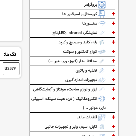
پروگرامر
کریستال و اسیلاتور ها
سنسورها
نمایشگر، LED, Infrared,تاچ
رله، کلید و سوییچ و کیپد
انواع کانکتور و سوکت
تگ ها:
محافظ مدار (فیوز، وریستور ...)
U257
تغذیه و باتری
تجهیزات اندازه گیری
ابزار و لوازم ساخت، مونتاژ و آزمایشگاهی
الکترومکانیک ( فن، هیت سینک، اسپیکر،
بازر، موتور ...)
قطعات ماینر
کابل، سیم، وایر و تجهیزات جانبی