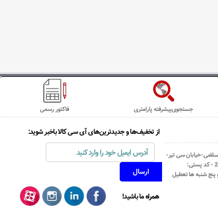
جستجوی‌پیشرفته پارامتری
فاکتور رسمی
از تخفیف‌ها و جدیدترین‌های آی سی کالا باخبر شوید:
اسلامی-خیابان سی تیر-
نبش کوچه رستمی جاهد- پلاک67- واحد2 - کد پستی:
همراه ما باشید!