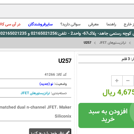
 خارج
راهنما
معرفی
سوالی دارید؟
سایرفروشندگان
در آی سی کالا
0216، پیام رسان بله: 09309563731 ساعت کاری 9 لغایت 16
ترانزیستورهای JFET
U257
3
ر:
قلم
U257
کد کالا:
41266
وضعیت:
نو (جدید)
4, ریال
دسته‌بندی:
ترانزیستورهای JFET
matched dual n-channel JFET. Maker
افزودن به سبد
Siliconix
خرید
نظر خود را درج کنید