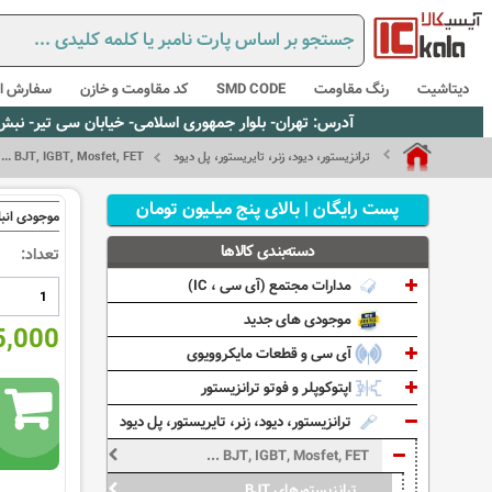
دیتاشیت
رنگ مقاومت
SMD CODE
کد مقاومت و خازن
سفارش از
آدرس: تهران- بلوار جمهوری اسلامی- خیابان سی تیر- نبش کوچه رستمی جاهد- پلاک67- واحد2 - تلفن:02165021256 و 5021235
ترانزیستور، دیود، زنر، تایریستور، پل دیود
BJT, IGBT, Mosfet, FET ...
پست رایگان | بالای پنج میلیون تومان
موجودی انبا
دسته‌بندی کالاها
تعداد:
مدارات مجتمع (آی سی ، IC)
موجودی های جدید
675,000
آی سی و قطعات مایکروویوی
اپتوکوپلر و فوتو ترانزیستور
ترانزیستور، دیود، زنر، تایریستور، پل دیود
BJT, IGBT, Mosfet, FET ...
ترانزیستورهای BJT