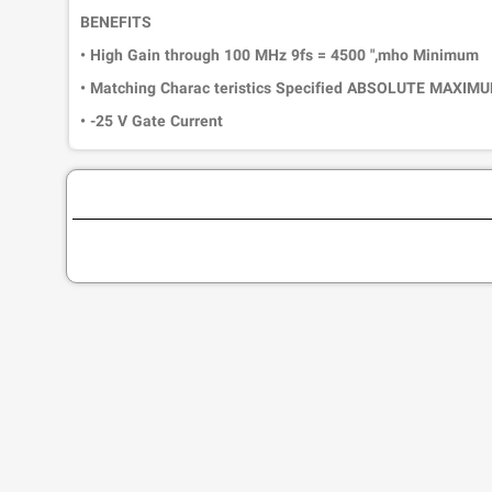
BENEFITS
• High Gain through 100 MHz 9fs = 4500 ",mho Minimum
• Matching Charac teristics Specified ABSOLUTE MAXIMUM
• -25 V Gate Current