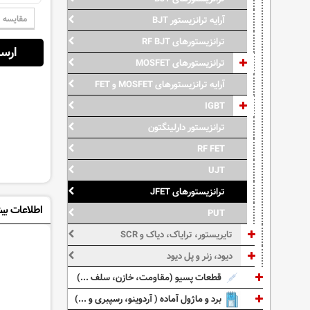
مقایسه
آرایه ترانزیستور BJT
ترانزیستورهای RF BJT
ارسال از:
ترانزیستورهای MOSFET
آرایه ترانزیستورهای MOSFET و FET
IGBT
ترانزیستور دارلینگتون
RF FET
UJT
ترانزیستورهای JFET
اطلاعات بی
PUT
تایریستور، ترایاک، دیاک و SCR
دیود، زنر و پل دیود
قطعات پسیو (مقاومت، خازن، سلف ...)
برد و ماژول آماده ( آردوینو، رسپبری و ...)