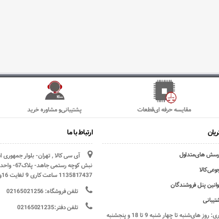
مقایسه حرفه ای‌قطعات
پشتیبانی‌و مشاوره خرید
یان
ارتباط با ما
رسش های‌متداول
آی سی کالا , تهران- بلوار جمهوری 
وعی‌کالا
1135817437 ساعت کاری 9 لغایت 16و پنج شنبه ها تعطیل
وانین پنل فروشندگان
تلفن فروشگاه: 02165021256
تیبانی
تلفن دفتر:02165021235
ساعات کاری: روز های‌شنبه تا چهار شنبه 9 تا 18 و پنجشنبه