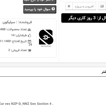
افزودن به پروژه
سوال خود را بپرسید
 3 روز کاری دیگر
فروشنده: :
سيليكون
تعداد محصولات:
3488
طرفداران:
14
تاریخ افتتاح:
24
تعداد فروش:
2
شتر
Cur ves NZP-D, NNZ See Section 4 .