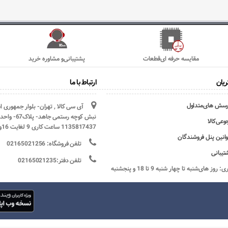
مقایسه حرفه ای‌قطعات
پشتیبانی‌و مشاوره خرید
یان
ارتباط با ما
رسش های‌متداول
آی سی کالا , تهران- بلوار جمهوری 
وعی‌کالا
1135817437 ساعت کاری 9 لغایت 16و پنج شنبه ها تعطیل
وانین پنل فروشندگان
تلفن فروشگاه: 02165021256
تیبانی
تلفن دفتر:02165021235
ساعات کاری: روز های‌شنبه تا چهار شنبه 9 تا 18 و پنجشنبه