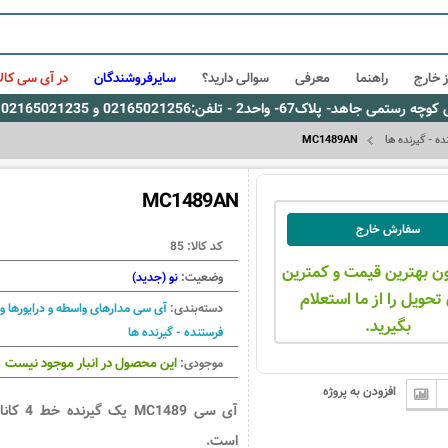
 خارج
راهنما
معرفی
سوالی دارید؟
سایرفروشندگان
در آی سی کالا
0216، پیام رسان بله: 09309563731 ساعت کاری 9 لغایت 16
ه - گیرنده ها
MC1489AN
MC1489AN
سفارش خارج
کد کالا:
85
ن بهترین قیمت و کمترین
وضعیت:
نو (جدید)
تحویل را از ما استعلام
دسته‌بندی:
آی سی مدارهای واسطه و درایورها و
بگیرید.
فرستنده - گیرنده ها
این محصول در انبار موجود نیست
موجودی:
افزودن به پروژه
آی سی MC1489 یک گیرنده خ
است.