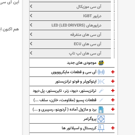
این آی سی معادل 89
آی سی موزیکال
درایور IGBT
درایورهای LED (LED DRIVERS)
هم اکنون این آی سی در سایت ckala
آی سی های متفرقه
آی سی های ECU
آی سی های لپ تاپ
موجودی های جدید
آی سی و قطعات مایکروویوی
اپتوکوپلر و فوتو ترانزیستور
ترانزیستور، دیود، زنر، تایریستور، پل دیود
قطعات پسیو (مقاومت، خازن، سلف ...)
برد و ماژول آماده ( آردوینو، رسپبری و ...)
پروگرامر
کریستال و اسیلاتور ها