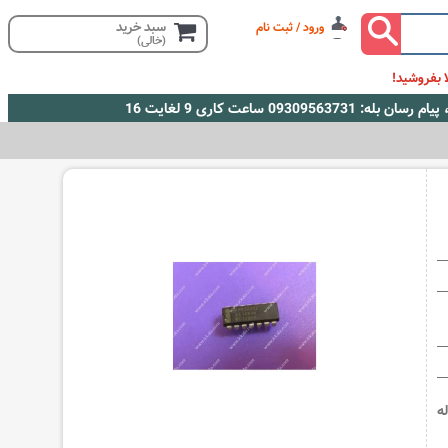
سبد خرید
ورود / ثبت نام
(خالی)
 بفروشید!
ط 4 کاناله