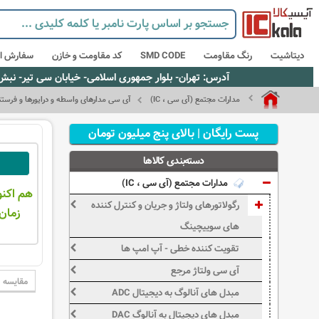
دیتاشیت
رنگ مقاومت
SMD CODE
کد مقاومت و خازن
سفارش از
آدرس: تهران- بلوار جمهوری اسلامی- خیابان سی تیر- نبش کوچه رستمی جاهد- پلاک67- واحد2 - تلفن:02165021256 و 5021235
مدارات مجتمع (آی سی ، IC)
آی سی مدارهای واسطه و درایورها و فرستند
پست رایگان | بالای پنج میلیون تومان
دسته‌بندی کالاها
مدارات مجتمع (آی سی ، IC)
هم اکنو
رگولاتورهای ولتاژ و جریان و کنترل کننده
زمان 
های سوییچینگ
تقویت کننده خطی - آپ امپ ها
آی سی ولتاژ مرجع
مقایسه
مبدل های آنالوگ به دیجیتال ADC
مبدل های دیجیتال به آنالوگ DAC