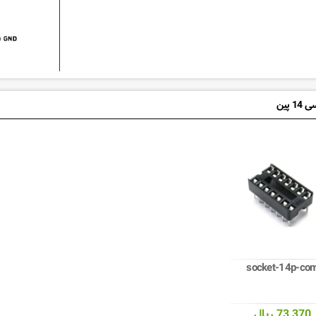
 پین
socket-14p-co
73,370 ریال