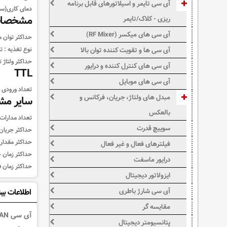
آی سی تایمر و اسیلاتورهای قابل برنامه
دمای کاری(سان
مشخصات
ریزی - کلاک/تایمر
آی سی های میکسر (RF Mixer)
حداکثر توان مصرفی ،  Dissipation
نوع تغذیه :
ت
آی سی ها و تقویت کننده توان بالا
حداکثر ولتاژ 
آی سی های کنترل کننده و درایور
TTL
آی سی های موبایل
تعداد ورودی ه
مبدل های ولتاژ، جریان، فرکانس و
سایر م
بالعکس
تعداد مدارات 
سوییچ قدرت
حداکثر جریان 
حداکثر مقدار 
فیلترهای فعال و غیر فعال
حداکثر زمان خیز خروجی، utput Rise Time
درایور ماسفت
حداکثر زمان فرود خروجی، put Fall Time
ایزولاتور دیجیتال
آی سی شارژ باطری
اطلاعات بی
مقایسه گر
آی سی MC1489AN یک گیرنده خط 4 کاناله یکپارچه استکه به عنوان ترمینال اینترفیس برای تجهیزات با مشخصات استاندارد RS-232 طراحی شده است.
پتانسیومتر دیجیتال