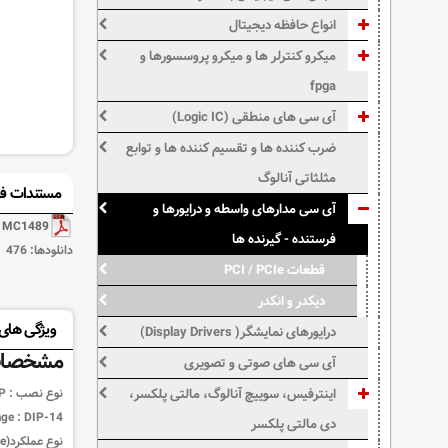
انواع حافظه دیجیتال
میکرو کنترلر ها و میکرو پروسسورها و
fpga
آی سی های منطقی (Logic IC)
ضرب کننده ها و تقسیم کننده ها و توابع
مثلثاتی آنالوگ
مستندات فن
آی سی مدارهای واسطه و درایورها و
MC1489
فرستنده - گیرنده ها
دانلودها:
476
قطعات PCI / PCIe
دیکدر و انکدر
ویژگی های: 1489AN
درایورهای نمایشگر( Display Drivers)
مشخصات
آی سی های صوتی و تصویری
اینترفیس، سوییچ آنالوگ، مالتی پلکسر،
نوع نصب :
P
ge :
DIP-14
دی مالتی پلکسر
نوع عملکرد(Function Type) :