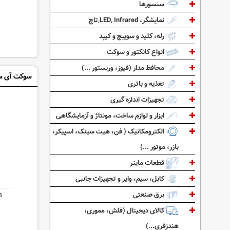
سنسورها
نمایشگر، LED, Infrared,تاچ
رله، کلید و سوییچ و کیپد
انواع کانکتور و سوکت
محافظ مدار (فیوز، وریستور ...)
سوکت آی سی 14
تغذیه و باتری
تجهیزات اندازه گیری
ابزار و لوازم ساخت، مونتاژ و آزمایشگاهی
الکترومکانیک ( فن، هیت سینک، اسپیکر،
بازر، موتور ...)
قطعات ماینر
کابل، سیم، وایر و تجهیزات جانبی
m
برق صنعتی
کالای دیجیتال (فلش، مموری،
هندزفری...)