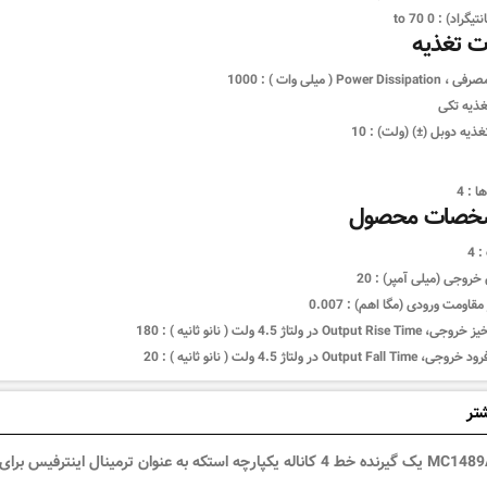
تیگراد) :
0 to 70
 تغذیه
Power ( میلی وات ) :
1000
غذیه تکی
تغذیه دوبل (±) (ولت) :
10
ا :
4
شخصات محصول
:
4
خروجی (میلی آمپر) :
20
مقاومت ورودی (مگا اهم) :
0.007
O در ولتاژ 4.5 ولت ( نانو ثانیه ) :
180
Out در ولتاژ 4.5 ولت ( نانو ثانیه ) :
20
شتر