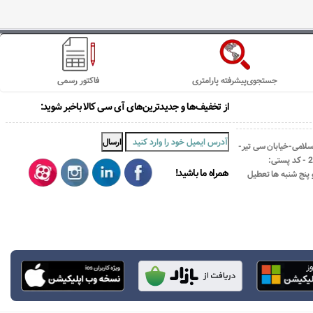
جستجوی‌پیشرفته پارامتری
فاکتور رسمی
از تخفیف‌ها و جدیدترین‌های آی سی کالا باخبر شوید:
اسلامی-خیابان سی تیر-
نبش کوچه رستمی جاهد- پلاک67- واحد2 - کد پستی:
همراه ما باشید!