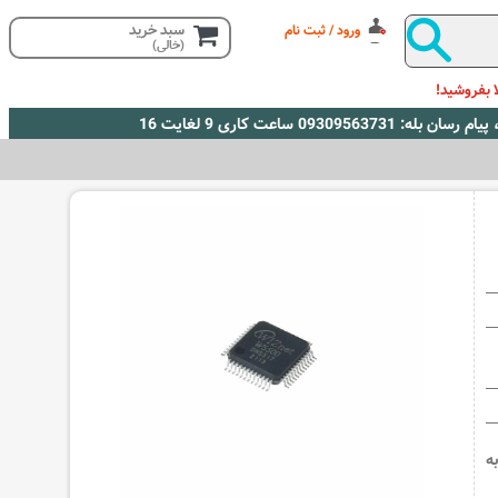
سبد خرید
ورود / ثبت نام
(خالی)
 بفروشید!
ه