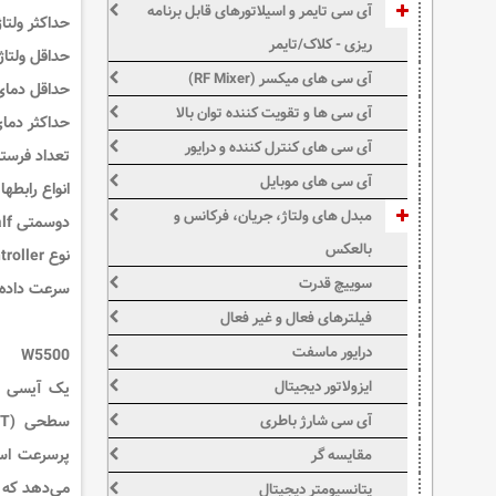
آی سی تایمر و اسیلاتورهای قابل برنامه
حداکثر ولتاژ تغذ
ریزی - کلاک/تایمر
حداقل ولتاژ تغذی
آی سی های میکسر (RF Mixer)
حداقل دمای عملیاتی 
آی سی ها و تقویت کننده توان بالا
حداکثر دمای عملیاتی
آی سی های کنترل کننده و درایور
تعداد فرستنده ها
آی سی های موبایل
انواع رابطها SPI
مبدل های ولتاژ، جریان، فرکانس و
دوسمتی Full, Half دوسمتی
بالعکس
نوع Controller
سوییچ قدرت
سرعت داده 100 مگا بیت بر ثان
فیلترهای فعال و غیر فعال
درایور ماسفت
W5500
ایزولاتور دیجیتال
یک آیسی
ک
سطحی (SMD/SMT) عرضه می‌شود. این تراشه یک راه‌حل اترنت
آی سی شارژ باطری
پرسرعت
مقایسه گر
می‌دهد که ب
پتانسیومتر دیجیتال