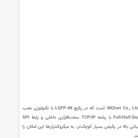
WIZnet Co., Ltd
است که در پکیج
LQFP-48
با تکنولوژی نصب
با
پشته TCP/IP سخت‌افزاری
داخلی و
رابط SPI
ل جدید و بهینه‌شده‌ی کنترلرهای WIZnet، با توان عملیاتی بالا در پکیجی بسیار کوچک‌تر، به میکروکنترلرها این امکان را
د.