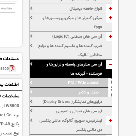
مقایسه
انواع حافظه دیجیتال
میکرو کنترلر ها و میکرو پروسسورها و
fpga
آی سی های منطقی (Logic IC)
ضرب کننده ها و تقسیم کننده ها و توابع
مثلثاتی آنالوگ
مستندات فن
آی سی مدارهای واسطه و درایورها و
5500
فرستنده - گیرنده ها
قطعات PCI / PCIe
اطلاعات بی
دیکدر و انکدر
مشخصات W5500
درایورهای نمایشگر( Display Drivers)
W5500
از خ
آی سی های صوتی و تصویری
برند WIZnet Co
اینترفیس، سوییچ آنالوگ، مالتی پلکسر،
پکیج LQFP-48
دی مالتی پلکسر
نوع نصب روی 