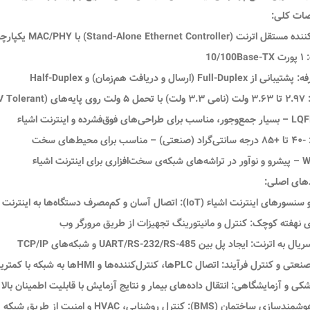
ات کلی:
Stand-Alone Ethernet Cont) با MAC/PHY یکپارچه و پشته TCP/IP سخت‌افزاری (Hardwired TCP/IP)
۱ پورت 10/100Base-TX
فه:
پشتیبانی از
Full-Duplex
(ارسال و دریافت هم‌زمان) و
Half-Duplex
۲.۹۷ تا ۳.۶۳ ولت
(نامی ۳.۳ ولت) با تحمل ۵ ولت روی پایه‌های I/O (5V Tolerant)
LQF
– بسیار جمع‌وجور، مناسب برای طراحی‌های فوق‌فشرده و اینترنت اشیاء
-۴۰ تا +۸۵ درجه سانتی‌گراد
(صنعتی) – مناسب برای محیط‌های سخت
W
– پیشرو و نوآور در تراشه‌های شبکه‌ی سخت‌افزاری برای اینترنت اشیاء
دهای اصلی:
سنسورهای اینترنت اشیاء (IoT):
اتصال آسان و کم‌مصرف دستگاه‌ها به اینترنت
 نهفته کوچک:
کنترل و مانیتورینگ تجهیزات از طریق مرورگر وب
یال به اترنت:
ایجاد پل بین UART/RS-232/RS-485 و شبکه‌های TCP/IP
نعتی و کنترل فرآیند:
اتصال PLCها، کنترل‌کننده‌ها و HMIها به شبکه با کمترین تاخیر
شکی و آزمایشگاهی:
انتقال داده‌های بیمار و نتایج آزمایش با قابلیت اطمینان بالا
وشمندسازی ساختمان (BMS):
کنترل روشنایی، HVAC و امنیت از طریق شبکه