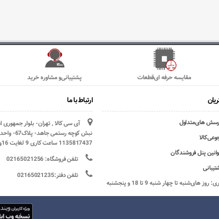
مقایسه حرفه ای‌قطعات
پشتیبانی‌و مشاوره خرید
یان
ارتباط با ما
رسش های‌متداول
آی سی کالا , تهران- بلوار جمهوری 
وعی‌کالا
1135817437 ساعت کاری 9 لغایت 16و پنج شنبه ها تعطیل
وانین پنل فروشندگان
تلفن فروشگاه: 02165021256
تیبانی
تلفن دفتر:02165021235
ساعات کاری: روز های‌شنبه تا چهار شنبه 9 تا 18 و پنجشنبه