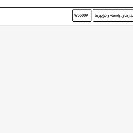
ارهای واسطه و درایورها
W5500