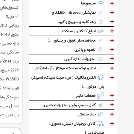
سنسورها
کنسول‌های 
نمایشگر، LED, Infrared,تاچ
✅
مزایا:
رله، کلید و سوییچ و کیپد
رهایی CPU از بار پردازش شبکه:
انواع کانکتور و سوکت
پکیج LQFP-48 بسیار کوچک:
محافظ مدار (فیوز، وریستور ...)
بازه دمایی صنعتی (۴۰
تغذیه و باتری
سادگی سخت‌
تجهیزات اندازه گیری
برند WIZnet:
ابزار و لوازم ساخت، مونتاژ و آزمایشگاهی
????
جمع‌ب
الکترومکانیک ( فن، هیت سینک، اسپیکر،
W5500 یک کنترل‌کننده اترنت ۱۰/۱۰۰ مگابیت از WIZnet در پکیج
بازر، موتور ...)
فوق‌العاده
قطعات ماینر
کابل، سیم، وایر و تجهیزات جانبی
برق صنعتی
بی‌نقص شم
کالای دیجیتال (فلش، مموری،
هندزفری...)