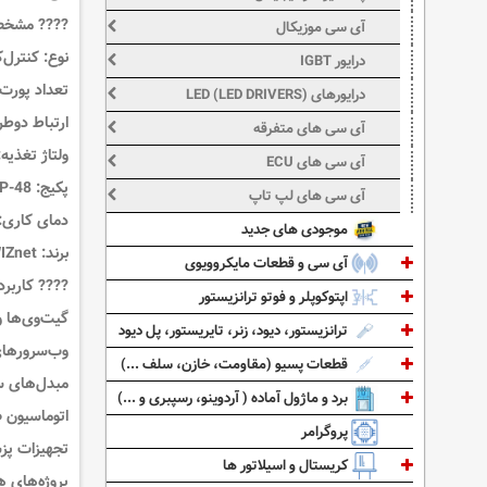
????
مشخص
آی سی موزیکال
نوع:
کنترل‌کننده مستقل اترنت (roller
درایور IGBT
تعداد پورت:
درایورهای LED (LED DRIVERS)
ارتباط دوطر
آی سی های متفرقه
ولتاژ تغذیه:
آی سی های ECU
پکیج:
P-48
آی سی های لپ تاپ
دمای کاری:
موجودی های جدید
برند:
IZnet
آی سی و قطعات مایکروویوی
????
کاربر
اپتوکوپلر و فوتو ترانزیستور
گیت‌وی‌ها و 
ترانزیستور، دیود، زنر، تایریستور، پل دیود
وب‌سرورهای
قطعات پسیو (مقاومت، خازن، سلف ...)
مبدل‌های سر
برد و ماژول آماده ( آردوینو، رسپبری و ...)
اتوماسیون ص
پروگرامر
تجهیزات پز
کریستال و اسیلاتور ها
پروژه‌های ه