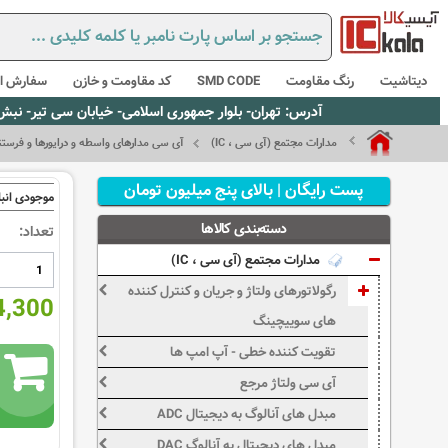
دیتاشیت
رنگ مقاومت
SMD CODE
کد مقاومت و خازن
سفارش از
آدرس: تهران- بلوار جمهوری اسلامی- خیابان سی تیر- نبش کوچه رستمی جاهد- پلاک67- واحد2 - تلفن:02165021256 و 5021235
مدارات مجتمع (آی سی ، IC)
آی سی مدارهای واسطه و درایورها و فرستند
پست رایگان | بالای پنج میلیون تومان
موجودی انبا
دسته‌بندی کالاها
تعداد:
مدارات مجتمع (آی سی ، IC)
رگولاتورهای ولتاژ و جریان و کنترل کننده
384,300
های سوییچینگ
تقویت کننده خطی - آپ امپ ها
آی سی ولتاژ مرجع
مبدل های آنالوگ به دیجیتال ADC
مبدل های دیجیتال به آنالوگ DAC