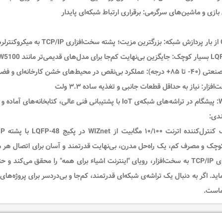
بازی و ماشین‌های سرگرمی:
برقراری ارتباط شبکه‌ای پایدار
بزرگترین مزیت؛ پشته سخت‌افزاری TCP/IP به میکروکنترلرهای ضعیف نیز امکان پیاده‌سازی اترنت پایدار را می‌دهد
جایگزین بی‌نهایت کم‌جا برای مدل‌های قدیمی‌تر مانند W5100 و W5300، ایدئال برای پروژه‌های IoT فشرده
- تا ۸۵+ درجه):
عملکرد بی‌نقص در محیط‌های خشن کارخانه‌ای و فضا
افزار:
نیاز به حداقل قطعات جانبی و تغذیه ساده ۳.۳ ولت
پیشگام در تراشه‌های شبکه‌ی IoT با پشتیبانی فنی عالی، کتابخانه‌های آماده و جامعه کاربری بزرگ
ندی:
LQFP-48
با
پشته TCP/IP سخت‌افزاری
 کوچک و مصرف کم، یک راه‌حل
مدرن، بی‌نهایت قدرتمند و آسان
پیچیدگی‌های TCP/IP به سخت‌افزار، رویای "اینترنت اشیاء برای همه" را محقق 
است.