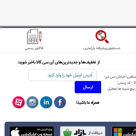
جستجوی‌پیشرفته پارامتری
فاکتور رسمی
از تخفیف‌ها و جدیدترین‌های آی سی کالا باخبر شوید:
اسلامی-خیابان سی تیر-
نبش کوچه رستمی جاهد- پلاک67- واحد2 - کد پستی:
همراه ما باشید!