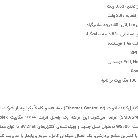
یه 3.63 ولت
ه 2.97 ولت
-40 درجه سانتیگراد
 +85 درجه سانتیگراد
 1 فرستنده
یه
نترل‌کننده اترنت
(Ethernet Controller) پیشرفته و کاملاً یکپارچه از شرکت
.
۱۰/۱۰۰ مگابیت Full/Half-Duplex
است. W5500 به‌عنوان نس
ا کمترین منابع پردازشی، یک اتصال شبکه‌ای کامل، سریع و پایدار را مدیریت کنن