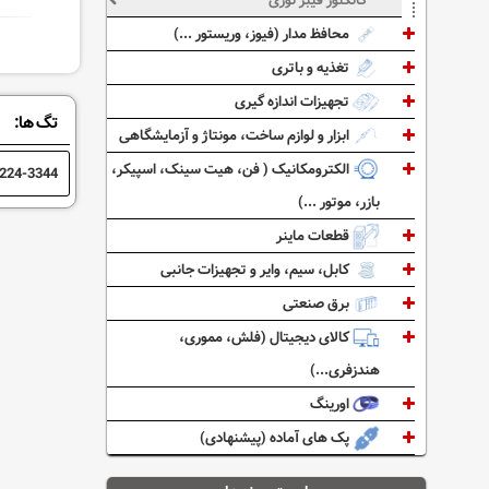
کانکتور فیبر نوری
محافظ مدار (فیوز، وریستور ...)
تغذیه و باتری
تجهیزات اندازه گیری
تگ ها:
ابزار و لوازم ساخت، مونتاژ و آزمایشگاهی
الکترومکانیک ( فن، هیت سینک، اسپیکر،
224-3344
بازر، موتور ...)
قطعات ماینر
کابل، سیم، وایر و تجهیزات جانبی
برق صنعتی
کالای دیجیتال (فلش، مموری،
هندزفری...)
اورینگ
پک های آماده (پیشنهادی)