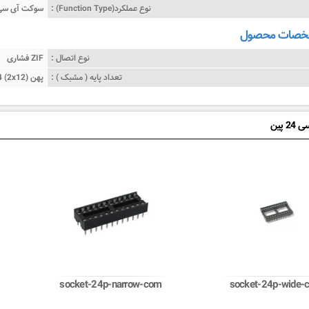
نوع عملکرد(Function Type) :
سوکت آی سی
شخصات محصول
نوع اتصال :
فشاری ZIF
تعداد پایه ( مشبک ) :
24 (2x12) پهن
 پین
socket-24p-narrow-com
socket-24p-wide-