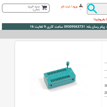
سبد خرید
ورود / ثبت نام
(خالی)
 بفروشید!
3
Z