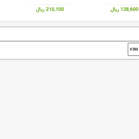
138,600 ریال
210,100 ریال
3M 