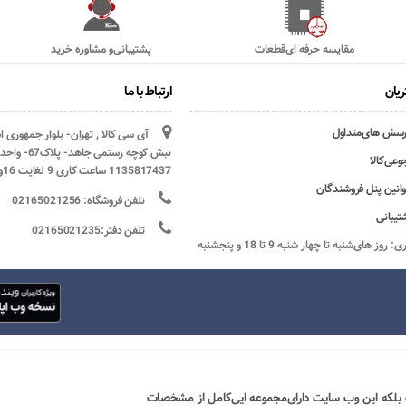
مقایسه حرفه ای‌قطعات
پشتیبانی‌و مشاوره خرید
یان
ارتباط با ما
رسش های‌متداول
آی سی کالا , تهران- بلوار جمهوری 
وعی‌کالا
1135817437 ساعت کاری 9 لغایت 16و پنج شنبه ها تعطیل
وانین پنل فروشندگان
تلفن فروشگاه: 02165021256
تیبانی
تلفن دفتر:02165021235
ساعات کاری: روز های‌شنبه تا چهار شنبه 9 تا 18 و پنجشنبه
 بلکه این وب سایت دارای‌مجموعه ایی‌کامل از مشخصات