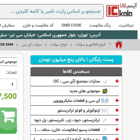
دیتاشیت
رنگ مقاومت
SMD CODE
کد مقاومت و خازن
سفارش از
آدرس: تهران- بلوار جمهوری اسلامی- خیابان سی تیر- نبش کوچه رستمی جاهد- پلاک67- واحد2 - تلفن:02165021256 و 5021235
انواع کانکتور و سوکت
انواع سوکت
سوکت آی سی
224-3344
پست رایگان | بالای پنج میلیون تومان
موجودی انبا
دسته‌بندی کالاها
تعداد:
مدارات مجتمع (آی سی ، IC)
موجودی های جدید
337,500
آی سی و قطعات مایکروویوی
اپتوکوپلر و فوتو ترانزیستور
ترانزیستور، دیود، زنر، تایریستور، پل دیود
قطعات پسیو (مقاومت، خازن، سلف ...)
برد و ماژول آماده ( آردوینو، رسپبری و ...)