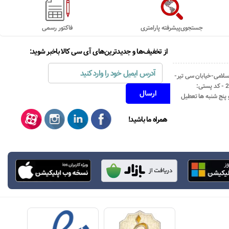
جستجوی‌پیشرفته پارامتری
فاکتور رسمی
از تخفیف‌ها و جدیدترین‌های آی سی کالا باخبر شوید:
اسلامی-خیابان سی تیر-
نبش کوچه رستمی جاهد- پلاک67- واحد2 - کد پستی:
همراه ما باشید!