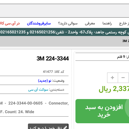
 خارج
راهنما
معرفی
سوالی دارید؟
سایرفروشندگان
در آی سی کالا
0216، پیام رسان بله: 09309563731 ساعت کاری 9 لغایت 16
3M 
9
ر:
قلم
3M 224-3344
کد کالا:
41477
وضعیت:
نو (جدید)
2, ریال
دسته‌بندی:
سوکت آی سی
M - 224-3344-00-0605 - Connector,
افزودن به سبد
IF. Count: 24. Wide
خرید
نظر خود را درج کنید