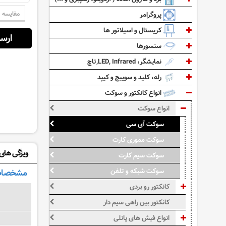
مقایسه
پروگرامر
کریستال و اسیلاتور ها
ارسال از:
سنسورها
نمایشگر، LED, Infrared,تاچ
رله، کلید و سوییچ و کیپد
انواع کانکتور و سوکت
انواع سوکت
سوکت آی سی
سوکت مموری کارت
ویژگی های: 224-3344
سوکت سیم کارت
مشخصات
سوکت شبکه و تلفن
کانکتور رو بردی
کانکتور بین راهی سیم دار
انواع فیش های پانلی