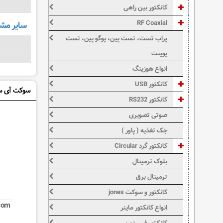
کانکتور بین راهی
RF Coaxial
سایر م
پراب تست، تست پین، پوگو پین، تست
پوینت
انواع هوزینگ
کانکتور USB
سوکت آی سی 24
کانکتور RS232
صوتی تصویری
جک تغذیه ( پاور )
کانکتور گرد Circular
بلوک ترمینال
ترمینال برق
کانکتور و سوکت jones
com
انواع کانکتور ماینر