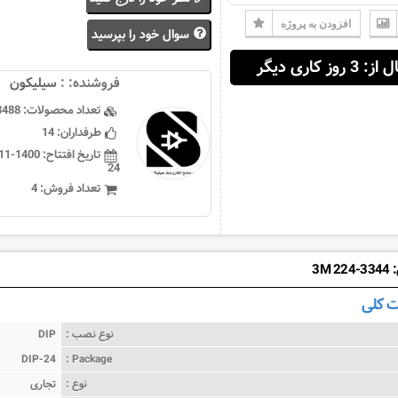
افزودن به پروژه
سوال خود را بپرسید
 3 روز کاری دیگر
فروشنده: :
سيليكون
تعداد محصولات:
3488
طرفداران:
14
تاریخ افتتاح:
24
تعداد فروش:
4
3M 
 کلی
نوع نصب :
DIP
DIP-24
Package :
نوع :
تجاری