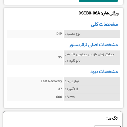
ویژگی های: DSEI30-06A
مشخصات کلی
نوع نصب :
DIP
مشخصات اصلی ترانزیستور
حداکثر زمان بازیابی معکوس Trr به (
35
نانو ثانیه ) :
مشخصات دیود
نوع دیود :
Fast Recovery
If (آمپر) :
37
600
Vrrm :
تگ ها: