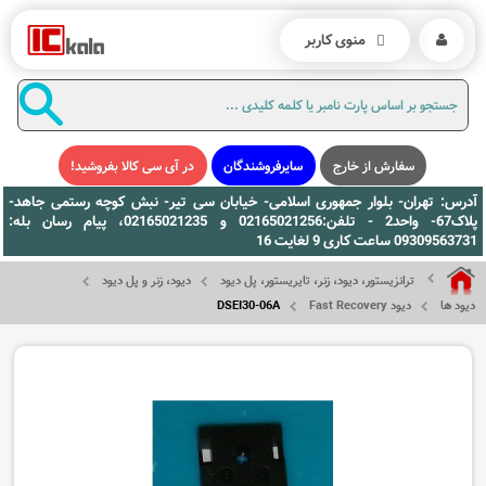
منوی کاربر
سفارش از خارج
سایرفروشندگان
در آی سی کالا بفروشید!
آدرس: تهران- بلوار جمهوری اسلامی- خیابان سی تیر- نبش کوچه رستمی جاهد-
پلاک67- واحد2 - تلفن:02165021256 و 02165021235، پیام رسان بله:
09309563731 ساعت کاری 9 لغایت 16
ترانزیستور، دیود، زنر، تایریستور، پل دیود
دیود، زنر و پل دیود
دیود ها
دیود Fast Recovery
DSEI30-06A