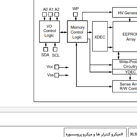
XLS
میکرو کنترلر ها و میکرو پروسسوره