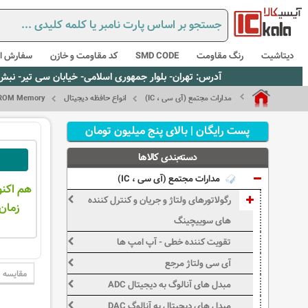
دیتاشیت
رنگ مقاومت
SMD CODE
کد مقاومت و خازن
سفارش از
آدرس: تهران- بلوار جمهوری اسلامی- خیابان سی تیر- نبش کوچه رستمی جاهد- پلاک67- واحد2 - تلفن:02165021256 و 5021235
مدارات مجتمع (آی سی ، IC)
انواع حافظه دیجیتال
ROM Memory
پست رایگان | بالای پنج میلیون تومان
دسته‌بندی کالاها
مدارات مجتمع (آی سی ، IC)
هم اکنو
رگولاتورهای ولتاژ و جریان و کنترل کننده
زمان 
های سوییچینگ
تقویت کننده خطی - آپ امپ ها
آی سی ولتاژ مرجع
مقایسه
مبدل های آنالوگ به دیجیتال ADC
مبدل های دیجیتال به آنالوگ DAC