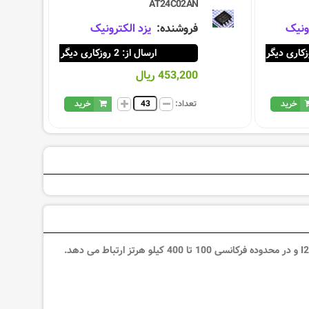
AT24C02AN
ونیک
فروشنده:
یزد الکترونیک
ارسال از: 2 روزکاری دیگر
453,200 ریال
خرید
تعداد:
خرید