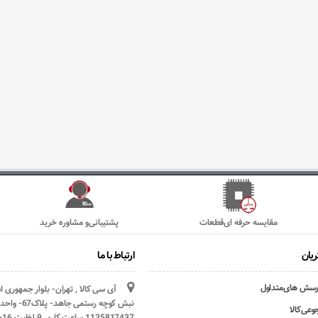
مقایسه حرفه ای‌قطعات
پشتیبانی‌و مشاوره خرید
یان
ارتباط با ما
رسش های‌متداول
آی سی کالا , تهران- بلوار جمهوری 
وعی‌کالا
1135817437 ساعت کاری 9 لغایت 16و پنج شنبه ها تعطیل