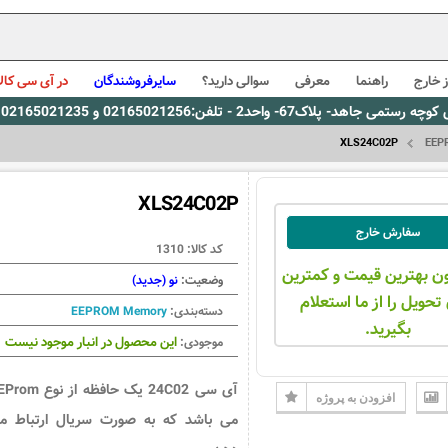
 خارج
راهنما
معرفی
سوالی دارید؟
سایرفروشندگان
در آی سی کالا
0216، پیام رسان بله: 09309563731 ساعت کاری 9 لغایت 16
XLS24C02P
EEP
XLS24C02P
سفارش خارج
کد کالا:
1310
ن بهترین قیمت و کمترین
وضعیت:
نو (جدید)
تحویل را از ما استعلام
دسته‌بندی:
EEPROM Memory
بگیرید.
این محصول در انبار موجود نیست
موجودی:
آی سی 24C02 یک حافظه از نوع
افزودن به پروژه
می باشد که به صورت سریال ارتباط م