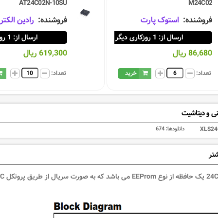
AT24C02N-10SU
M24C02
فروشنده:
استوک پارت
فروشنده:
رادین الکتر
ارسال از: 1 روزکاری دیگر
ارسال از: 1 روزکاری دیگر
86,680 ریال
619,300 ریال
تعداد:
خرید
تعداد:
ی و دیتاشیت
XLS24
دانلودها:
674
شتر