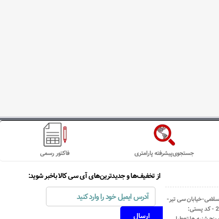
جستجوی‌پیشرفته پارامتری
فاکتور رسمی
از تخفیف‌ها و جدیدترین‌های آی سی کالا باخبر شوید:
اسلامی-خیابان سی تیر-
نبش کوچه رستمی جاهد- پلاک67- واحد2 - کد پستی: