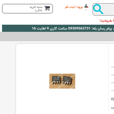
سبد خرید
ورود / ثبت نام
(خالی)
 بفروشید!
 EEProm
ی