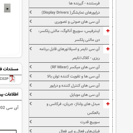
فرستنده - گیرنده ها
درایورهای نمایشگر( Display Drivers)
آی سی های صوتی و تصویری
اینترفیس، سوییچ آنالوگ، مالتی پلکسر،
دی مالتی پلکسر
آی سی تایمر و اسیلاتورهای قابل برنامه
ریزی - کلاک/تایمر
آی سی های میکسر (RF Mixer)
مستندات فن
آی سی ها و تقویت کننده توان بالا
C02P
آی سی های کنترل کننده و درایور
اطلاعات بی
آی سی های موبایل
مبدل های ولتاژ، جریان، فرکانس و
آی سی 24C02 یک حافظه از نوع EEProm می باشد که به صورت سریال از طریق پروتکل I2C و در محدوده فرکانسی 100 تا 400 کیلو هرتز ارتباط می دهد.
بالعکس
سوییچ قدرت
فیلترهای فعال و غیر فعال