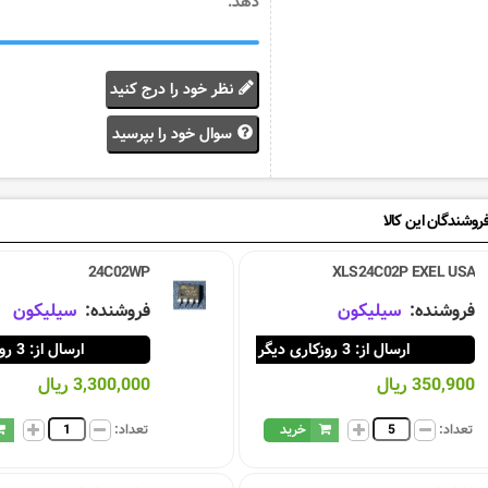
دهد.
نظر خود را درج کنید
سوال خود را بپرسید
روشندگان این کالا
24C02WP
XLS24C02P EXEL USA
فروشنده:
سيليكون
فروشنده:
سيليكون
ارسال از: 3 روزکاری دیگر
ارسال از: 3 روزکاری دیگر
350,900 ریال
3,300,000 ریال
تعداد:
خرید
تعداد: