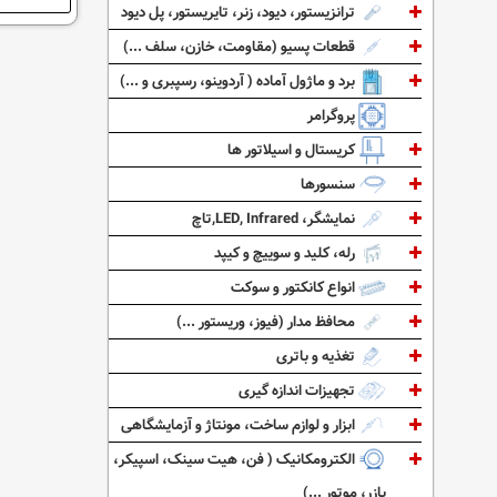
ترانزیستور، دیود، زنر، تایریستور، پل دیود
قطعات پسیو (مقاومت، خازن، سلف ...)
برد و ماژول آماده ( آردوینو، رسپبری و ...)
پروگرامر
کریستال و اسیلاتور ها
سنسورها
نمایشگر، LED, Infrared,تاچ
رله، کلید و سوییچ و کیپد
انواع کانکتور و سوکت
محافظ مدار (فیوز، وریستور ...)
تغذیه و باتری
تجهیزات اندازه گیری
ابزار و لوازم ساخت، مونتاژ و آزمایشگاهی
الکترومکانیک ( فن، هیت سینک، اسپیکر،
بازر، موتور ...)