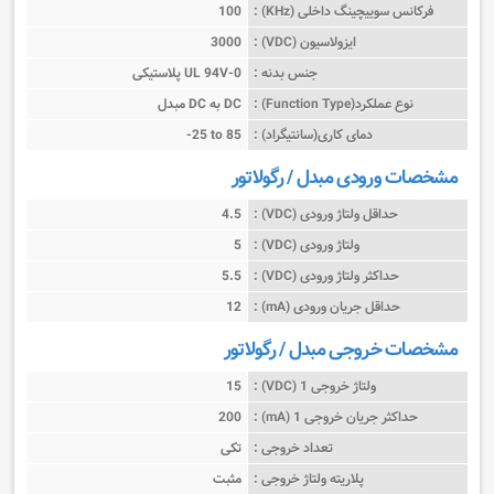
فرکانس سوییچینگ داخلی (KHz) :
100
ایزولاسیون (VDC) :
3000
جنس بدنه :
پلاستیکی UL 94V-0
نوع عملکرد(Function Type) :
مبدل DC به DC
دمای کاری(سانتیگراد) :
-25 to 85
مشخصات ورودی مبدل / رگولاتور
حداقل ولتاژ ورودی (VDC) :
4.5
ولتاژ ورودی (VDC) :
5
حداکثر ولتاژ ورودی (VDC) :
5.5
حداقل جریان ورودی (mA) :
12
مشخصات خروجی مبدل / رگولاتور
ولتاژ خروجی 1 (VDC) :
15
حداکثر جریان خروجی 1 (mA) :
200
تعداد خروجی :
تکی
پلاریته ولتاژ خروجی :
مثبت