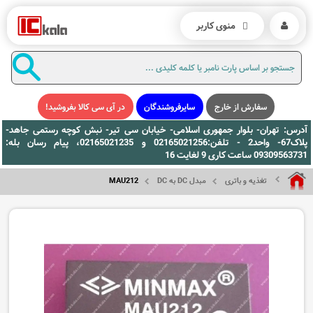
منوی کاربر
سفارش از خارج
سایرفروشندگان
در آی سی کالا بفروشید!
آدرس: تهران- بلوار جمهوری اسلامی- خیابان سی تیر- نبش کوچه رستمی جاهد-
پلاک67- واحد2 - تلفن:02165021256 و 02165021235، پیام رسان بله:
09309563731 ساعت کاری 9 لغایت 16
تغذیه و باتری
مبدل DC به DC
MAU212