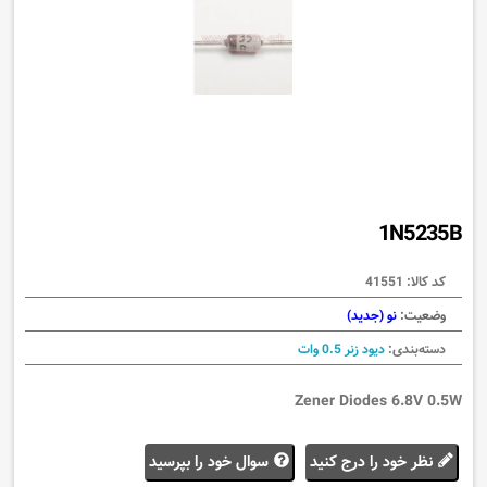
1N5235B
کد کالا:
41551
وضعیت:
نو (جدید)
دسته‌بندی:
دیود زنر 0.5 وات
Zener Diodes 6.8V 0.5W
نظر خود را درج کنید
سوال خود را بپرسید