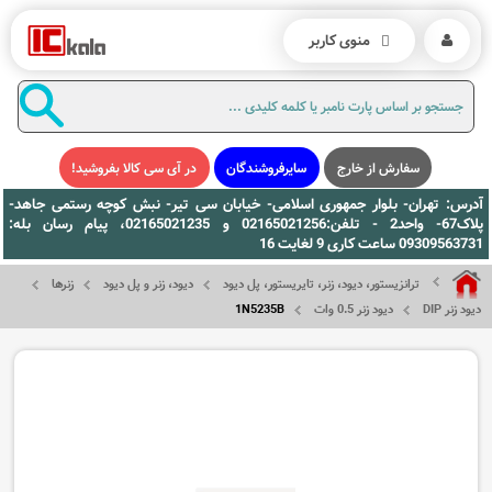
منوی کاربر
سفارش از خارج
سایرفروشندگان
در آی سی کالا بفروشید!
آدرس: تهران- بلوار جمهوری اسلامی- خیابان سی تیر- نبش کوچه رستمی جاهد-
پلاک67- واحد2 - تلفن:02165021256 و 02165021235، پیام رسان بله:
09309563731 ساعت کاری 9 لغایت 16
ترانزیستور، دیود، زنر، تایریستور، پل دیود
دیود، زنر و پل دیود
زنرها
دیود زنر DIP
دیود زنر 0.5 وات
1N5235B