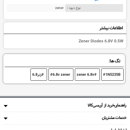
نوع دیود :
zener
اطلاعات بیشتر
Zener Diodes 6.8V 0.5W
تگ ها:
1N5235B
zener 6.8v
6.8v zener
زنر6.8
راهنمای‌خرید از آی‌سی‌کالا
خدمات مشتریان